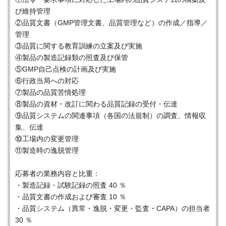
び維持管理
②品質文書（GMP管理文書、品質管理など）の作成／指導／
管理
③品質に関する教育訓練の立案及び実施
④製品の製造記録類の照査及び保管
⑤GMP自己点検の計画及び実施
⑥行政当局への対応
⑦製品の品質苦情処理
⑧製品の資材・改訂に関わる品質記録の受付・伝達
⑨品質システムの関連事項（各国の法規制）の調査、情報収
集、伝達
⑩工場内の変更管理
⑪製造時の逸脱管理
応募者の業務内容と比重：
・製造記録・試験記録の照査 40 ％
・品質文書の作成および審査 10 ％
・品質システム（異常・逸脱・変更・監査・CAPA）の担当者
30 ％