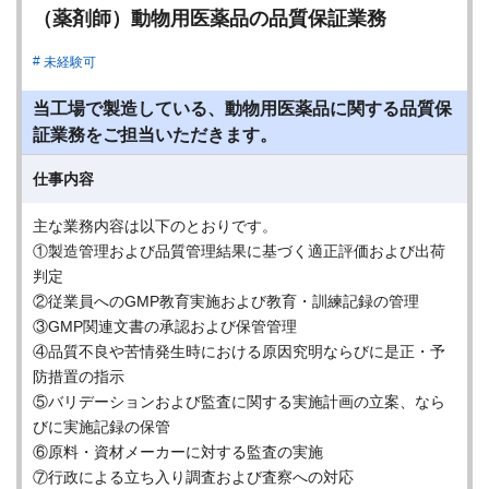
（薬剤師）動物用医薬品の品質保証業務
未経験可
当工場で製造している、動物用医薬品に関する品質保
証業務をご担当いただきます。
仕事内容
主な業務内容は以下のとおりです。
①製造管理および品質管理結果に基づく適正評価および出荷
判定
②従業員へのGMP教育実施および教育・訓練記録の管理
③GMP関連文書の承認および保管管理
④品質不良や苦情発生時における原因究明ならびに是正・予
防措置の指示
⑤バリデーションおよび監査に関する実施計画の立案、なら
びに実施記録の保管
⑥原料・資材メーカーに対する監査の実施
⑦行政による立ち入り調査および査察への対応