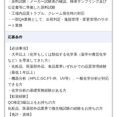
・原料試験：メーカー試験表の確認、検体サンプリング及び
公定書等に準拠した原料試験
・工場内品質トラブル、クレーム発生時の対応
・一部QA業務として、出荷判定・逸脱管理・変更管理のサポ
ート業務
応募条件
【必須事項】
・大卒以上（化学もしくは類似する化学系（薬学や農芸化学
など）を専攻してきた方）
・化粧品、医薬部外品、食品業界いずれかでの品質管理経験
（最低１年以上）
・機器分析（HPLC,GC,FT-IR、UV等）、一般化学分析が対応
できる方
・化学分析の基礎実務経験がある方
【歓迎経験】
QC検定3級以上をお持ちの方
化粧品、医薬部外品業界で微生物試験の経験をお持ちの方
【免許・資格】