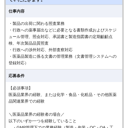
仕事内容
・製品の出荷に関わる照査業務
・行政への薬事届出などに必要となる書類作成およびスケジ
ュール管理、照会対応、承認書と製造指図書の定期齟齬点
検、年次製品品質照査
・行政への渉外対応、外部査察対応
・医薬品製造に係る文書の管理業務（文書管理システムへの
登録対応）
応募条件
【必須事項】
医薬品業界の経験、または化学・食品・化粧品・その他医薬
品関連業界での経験
＼医薬品業界の経験者の場合／
以下のいずか一つを経験していること
・GMP管理下での業務経験（製造・包装・QC・QA・工