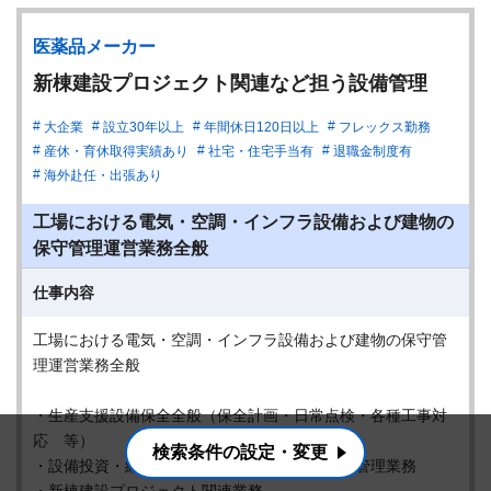
医薬品メーカー
新棟建設プロジェクト関連など担う設備管理
大企業
設立30年以上
年間休日120日以上
フレックス勤務
産休・育休取得実績あり
社宅・住宅手当有
退職金制度有
海外赴任・出張あり
工場における電気・空調・インフラ設備および建物の
保守管理運営業務全般
仕事内容
工場における電気・空調・インフラ設備および建物の保守管
理運営業務全般
・生産支援設備保全全般（保全計画・日常点検・各種工事対
応 等）
検索条件の設定・変更
・設備投資・経費予実管理、購買業務等の事務管理業務