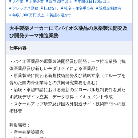
大企業
上場企業
設立30年以上
年間休日120日以上
フレックス勤務
転勤なし
社宅・住宅手当有
退職金制度有
年収1,000万円以上
英語を活かす
大手製薬メーカーにてバイオ医薬品の原薬製法開発及
び開発テーマ推進業務
仕事内容
・バイオ医薬品の原薬製法開発及び開発テーマ推進業務（抗
体医薬品及び新しいモダリティによる医薬品）
・原薬製法に関わる新規技術開発及び戦略立案（グループを
含めた国内外企業等との共同研究業務を含む）
・治験・承認申請における最新のグローバル規制要件を満た
す試験デザイン立案、データ取得・ドキュメント作成
・スケールアップ研究及び国内外製造サイト技術部門への技
術移管
募集職種：
・産生株構築研究