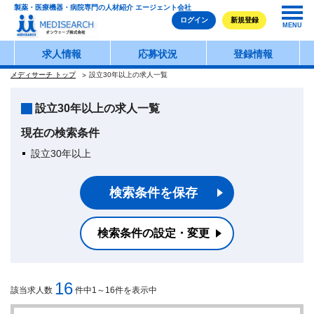
製薬・医療機器・病院専門の人材紹介 エージェント会社
ログイン
新規登録
MENU
求人情報
応募状況
登録情報
メディサーチ トップ
設立30年以上の求人一覧
設立30年以上の求人一覧
現在の検索条件
設立30年以上
検索条件を保存
検索条件の設定・変更
16
該当求人数
件中1～16件を表示中