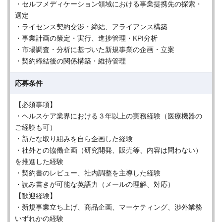
・セルフメディケーション領域における事業提携先の探索・
選定
・ライセンス契約交渉・締結、アライアンス構築
・事業計画の策定・実行、進捗管理・KPI分析
・市場調査・分析に基づいた新規事業の企画・立案
・契約締結後の関係構築・維持管理
応募条件
【必須事項】
・ヘルスケア業界における３年以上の実務経験（医療機器の
ご経験も可）
・新たな取り組みを自ら企画した経験
・社外との協働企画（研究開発、販売等、内容は問わない）
を推進した経験
・契約書のレビュー、社内調整を主導した経験
・読み書きが可能な英語力（メールの理解、対応）
【歓迎経験】
・新規事業立ち上げ、商品企画、マーケティング、渉外業務
いずれかの経験