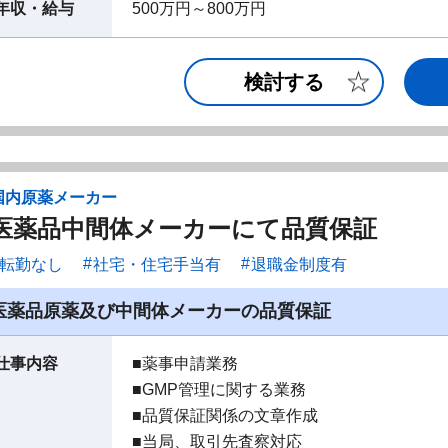
年収・給与
500万円～800万円
検討する
国内原薬メーカー
医薬品中間体メーカーにて品質保証
転勤なし
社宅・住宅手当有
退職金制度有
医薬品原薬及び中間体メーカーの品質保証
仕事内容
■薬事申請業務
■GMP管理に関する業務
■品質保証関係の文章作成
■当局、取引先査察対応