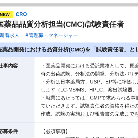
CRO
NEW
医薬品品質分析担当(CMC)/試験責任者
新着求人
管理職・マネージャー
医薬品開発における品質分析(CMC)を「試験責任者」と
仕事内容
・医薬品開発における受託業務として、原薬
時の出荷試験、分析法の開発、分析法バリ
・分析は日本薬局方、USP、EP等に準拠
します（LC-MS/MS、HPLC、溶出試験器、
・就業にあたっては、GMPで求められる事
ていただきます。試験責任者の資格を得た
作成、試験の実施および報告書の完成まで
応募条件
【必須事項】