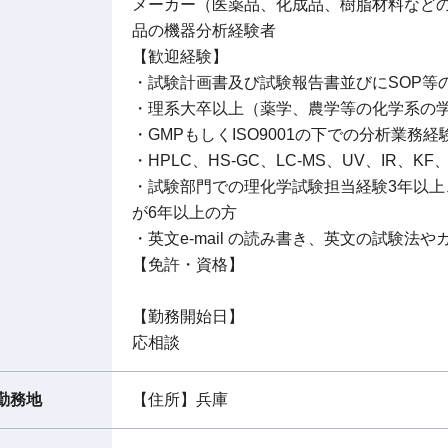
メーカー（医薬品、化成品、樹脂材料などの
品の機器分析経験者
【歓迎経験】
・試験計画書及び試験報告書並びにSOP等
・理系大卒以上（薬学、農学等の化学系の
・GMPもしくISO9001の下での分析業務経
・HPLC、HS-GC、LC-MS、UV、IR
・試験部門での理化学試験担当経験3年以
が6年以上の方
・英文e-mail の読み書き、英文の試験法
【免許・資格】
【勤務開始日】
応相談
勤務地
【住所】兵庫