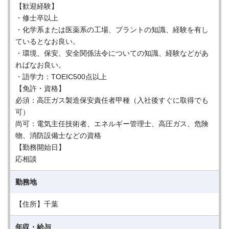
【歓迎経験】
・修士卒以上
・化学系または医薬系の工場、プラントの知識、経験を有し
ているとなお良い。
・環境、保安、安全関係法令についての知識、経験などがあ
ればなお良い。
・語学力：TOEIC500点以上
【免許・資格】
必須：高圧ガス製造保安責任者甲種（入社後すぐに取得でも
可）
尚可：電気主任技術者、エネルギー管理士、高圧ガス、危険
物、消防設備士などの資格
【勤務開始日】
応相談
勤務地
【住所】千葉
年収・給与