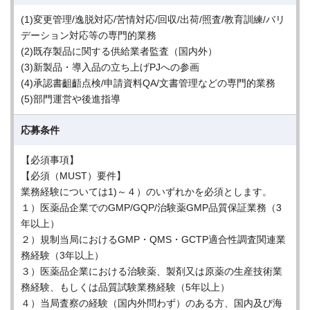
(1)変更管理/逸脱対応/苦情対応/回収/出荷/照査/教育訓練/バリ
デーション対応等の専門的業務
(2)既存製品に関する供給業者監査（国内外）
(3)新製品・導入品の立ち上げPJへの参画
(4)承認書齟齬点検/申請資料QA/文書管理などの専門的業務
(5)部門運営や後進指導
応募条件
【必須事項】
【必須（MUST）要件】
業務経験については1)～４）のいずれかを必須とします。
１）医薬品企業でのGMP/GQP/治験薬GMP品質保証業務（3
年以上）
２）規制当局におけるGMP・QMS・GCTP適合性調査関連業
務経験（3年以上）
３）医薬品企業における治験薬、製剤又は原薬の生産技術業
務経験、もしくは品質試験業務経験（5年以上）
４）当局査察の経験（国内外問わず）のある方、国内及び海