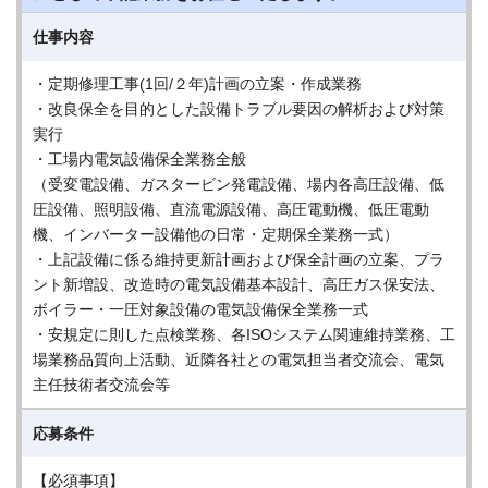
仕事内容
・定期修理工事(1回/２年)計画の立案・作成業務
・改良保全を目的とした設備トラブル要因の解析および対策
実行
・工場内電気設備保全業務全般
（受変電設備、ガスタービン発電設備、場内各高圧設備、低
圧設備、照明設備、直流電源設備、高圧電動機、低圧電動
機、インバーター設備他の日常・定期保全業務一式）
・上記設備に係る維持更新計画および保全計画の立案、プラ
ント新増設、改造時の電気設備基本設計、高圧ガス保安法、
ボイラー・一圧対象設備の電気設備保全業務一式
・安規定に則した点検業務、各ISOシステム関連維持業務、工
場業務品質向上活動、近隣各社との電気担当者交流会、電気
主任技術者交流会等
応募条件
【必須事項】