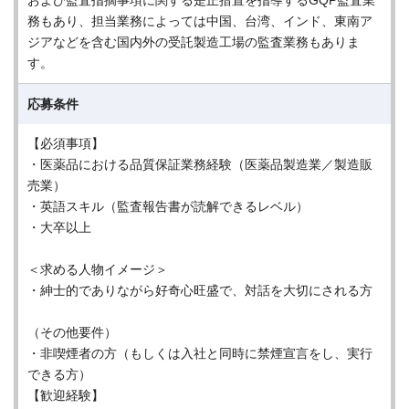
および監査指摘事項に関する是正措置を指導するGQP監査業
務もあり、担当業務によっては中国、台湾、インド、東南ア
ジアなどを含む国内外の受託製造工場の監査業務もありま
す。
応募条件
【必須事項】
・医薬品における品質保証業務経験（医薬品製造業／製造販
売業）
・英語スキル（監査報告書が読解できるレベル）
・大卒以上
＜求める人物イメージ＞
・紳士的でありながら好奇心旺盛で、対話を大切にされる方
（その他要件）
・非喫煙者の方（もしくは入社と同時に禁煙宣言をし、実行
できる方）
【歓迎経験】