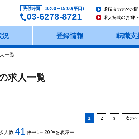
受付時間
10:00～19:00(平日）
求職者の方のお問
03-6278-8721
求人掲載のお問い
状況
登録情報
転職支
人一覧
の求人一覧
1
2
3
次のペ
41
求人数
件中1～20件を表示中