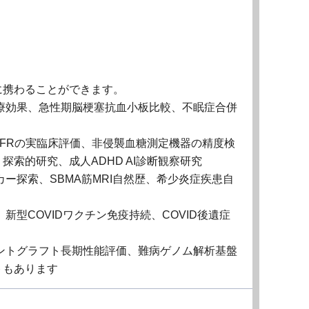
に携わることができます。
療効果、急性期脳梗塞抗血小板比較、不眠症合併
-FFRの実臨床評価、非侵襲血糖測定機器の精度検
索的研究、成人ADHD AI診断観察研究
ー探索、SBMA筋MRI自然歴、希少炎症疾患自
新型COVIDワクチン免疫持続、COVID後遺症
ントグラフト長期性能評価、難病ゲノム解析基盤
トもあります