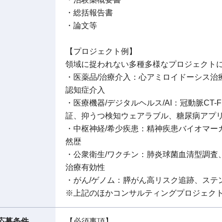
・総括報告書
・論文等
【プロジェクト例】
領域に捉われない多種多様なプロジェクト
・医薬品/治療介入：心アミロイドーシス治
認知症介入
・医療機器/デジタルヘルス/AI：冠動脈CT
証、抑うつ検知ウェアラブル、糖尿病アプリ探
・中枢神経/希少疾患：精神疾患バイオマーカ
然歴
・公衆衛生/ワクチン：肺炎球菌血清型調査、
治療有効性
・がん/ゲノム：膵がん高リスク追跡、ステ
※上記のほかコンサルティングプロジェク
応募条件
【必須事項】