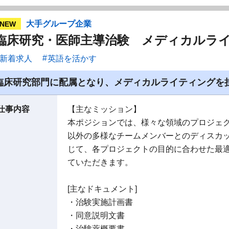
大手グループ企業
NEW
臨床研究・医師主導治験 メディカルラ
新着求人
英語を活かす
臨床研究部門に配属となり、メディカルライティングを
仕事内容
【主なミッション】
本ポジションでは、様々な領域のプロジェ
以外の多様なチームメンバーとのディスカ
じて、各プロジェクトの目的に合わせた最
ていただきます。
[主なドキュメント]
・治験実施計画書
・同意説明文書
・治験薬概要書