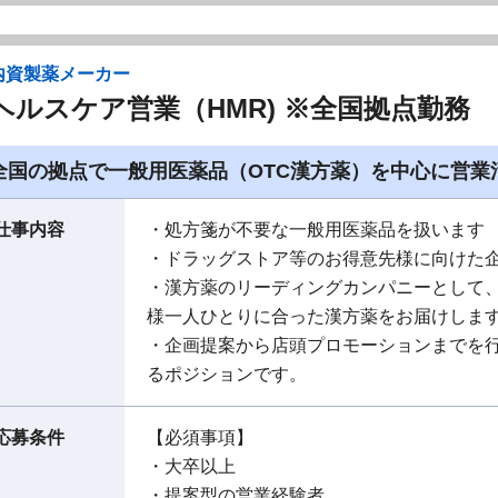
内資製薬メーカー
ヘルスケア営業（HMR) ※全国拠点勤務
全国の拠点で一般用医薬品（OTC漢方薬）を中心に営業
仕事内容
・処方箋が不要な一般用医薬品を扱います
・ドラッグストア等のお得意先様に向けた
・漢方薬のリーディングカンパニーとして
様一人ひとりに合った漢方薬をお届けしま
・企画提案から店頭プロモーションまでを
るポジションです。
応募条件
【必須事項】
・大卒以上
・提案型の営業経験者