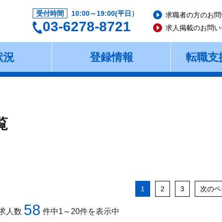
受付時間
10:00～19:00(平日）
求職者の方のお問
03-6278-8721
求人掲載のお問い
状況
登録情報
転職支
覧
1
2
3
次のペ
58
求人数
件中1～20件を表示中