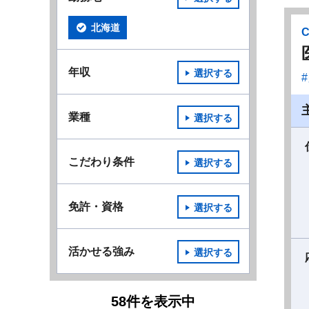
北海道
年収
選択する
業種
選択する
こだわり条件
選択する
免許・資格
選択する
活かせる強み
選択する
58
件
を表示中