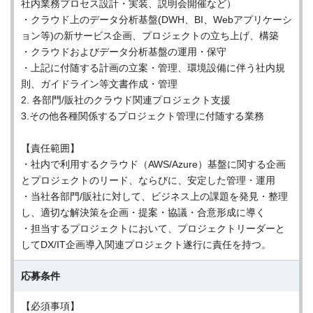
社内業務プロセス設計・実装、説明会開催など）
・クラウド上のデータ分析基盤(DWH、BI、Webアプリケーシ
ョン等)の新サービス企画、プロジェクトの立ち上げ、構築
・クラウドおよびデータ分析基盤の運用・保守
・上記に付随する計画の立案・管理、環境設備に伴う社内規
則、ガイドライン等文書作成・管理
2. 各部門/販社のクラウド関連プロジェクト支援
3.その他各種関係するプロジェクト管理に付随する業務
【責任範囲】
・社内で利用するクラウド（AWS/Azure）基盤に関する企画
とプロジェクトのリード、ならびに、安定した管理・運用
・当社各部門/販社に対して、ビジネス上の課題を発見・整理
し、適切な解決策を企画・提案・協議・合意形成に導く
・担当するプロジェクトにおいて、プロジェクトリーダーと
してDX/IT企画導入関連プロジェクト遂行に責任を持つ。
応募条件
【必須事項】