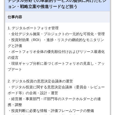
デジタル分野での革新的サービスの提供に向けたビジ
ョン・戦略立案や推進リードなど担う
仕事内容
1. デジタルポートフォリオ管理
・全社デジタル施策・プロジェクトの一元的な可視化・管理
・投資対効果（ROI）・進捗・リスクの継続的なモニタリン
グと評価
・ポートフォリオ全体の優先順位付けおよびリソース最適化
の提言
・現状ギャップ分析に基づくポートフォリオの見直し・アッ
プデート
2. デジタル投資の意思決定会議体の運営
・デジタル投資に関する意思決定会議体（委員会・レビュー
ボード等）の企画・設計・運営
・経営層・事業部門・IT部門等のステークホルダーとの連
携・調整
・投資判断に必要な情報・評価フレームワークの整備