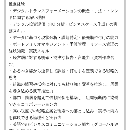
推進経験
・デジタルトランスフォーメーションの概念・手法・トレン
ドに関する深い理解
・デジタル投資評価（ROI分析・ビジネスケース作成）の実
務スキル
・データに基づく現状分析・課題特定・優先順位付けの能力
・ポートフォリオマネジメント・予算管理・リソース管理の
経験知識・実践スキル
・経営層に対する明確・簡潔な報告・言能力（資料作成含
む）
・あるべき姿から逆算して課題・打ち手を定義できる戦略的
思考
・組織の慣習や抵抗に対しても粘り強く変革を推進し、周囲
を巻き込める変革推進力
・部門・階層を超えて信頼関係を構築し、組織横断的に協働
できるコラボレーション力
・高い視座での戦略立案と現場への落とし込み・実行の両方
を体現できる論理性と実行力
・英語でのビジネスコミュニケーション能力（グローバル連