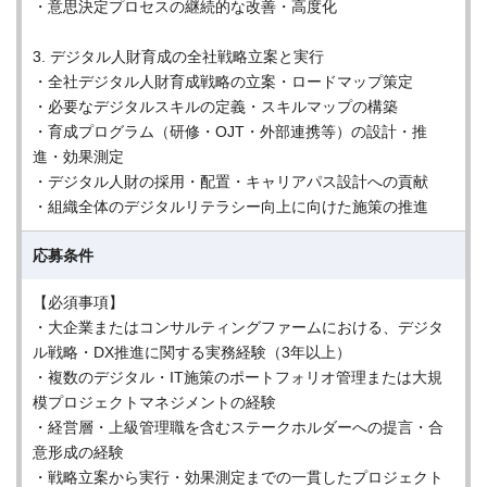
・意思決定プロセスの継続的な改善・高度化
3. デジタル人財育成の全社戦略立案と実行
・全社デジタル人財育成戦略の立案・ロードマップ策定
・必要なデジタルスキルの定義・スキルマップの構築
・育成プログラム（研修・OJT・外部連携等）の設計・推
進・効果測定
・デジタル人財の採用・配置・キャリアパス設計への貢献
・組織全体のデジタルリテラシー向上に向けた施策の推進
応募条件
【必須事項】
・大企業またはコンサルティングファームにおける、デジタ
ル戦略・DX推進に関する実務経験（3年以上）
・複数のデジタル・IT施策のポートフォリオ管理または大規
模プロジェクトマネジメントの経験
・経営層・上級管理職を含むステークホルダーへの提言・合
意形成の経験
・戦略立案から実行・効果測定までの一貫したプロジェクト