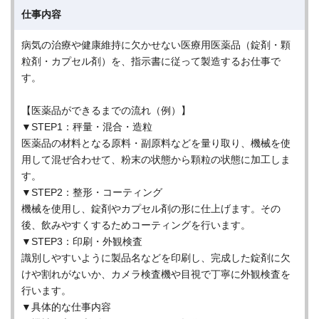
仕事内容
病気の治療や健康維持に欠かせない医療用医薬品（錠剤・顆
粒剤・カプセル剤）を、指示書に従って製造するお仕事で
す。
【医薬品ができるまでの流れ（例）】
▼STEP1：秤量・混合・造粒
医薬品の材料となる原料・副原料などを量り取り、機械を使
用して混ぜ合わせて、粉末の状態から顆粒の状態に加工しま
す。
▼STEP2：整形・コーティング
機械を使用し、錠剤やカプセル剤の形に仕上げます。その
後、飲みやすくするためコーティングを行います。
▼STEP3：印刷・外観検査
識別しやすいように製品名などを印刷し、完成した錠剤に欠
けや割れがないか、カメラ検査機や目視で丁寧に外観検査を
行います。
▼具体的な仕事内容