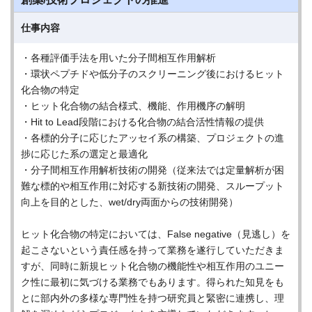
仕事内容
・各種評価手法を用いた分子間相互作用解析
・環状ペプチドや低分子のスクリーニング後におけるヒット
化合物の特定
・ヒット化合物の結合様式、機能、作用機序の解明
・Hit to Lead段階における化合物の結合活性情報の提供
・各標的分子に応じたアッセイ系の構築、プロジェクトの進
捗に応じた系の選定と最適化
・分子間相互作用解析技術の開発（従来法では定量解析が困
難な標的や相互作用に対応する新技術の開発、スループット
向上を目的とした、wet/dry両面からの技術開発）
ヒット化合物の特定においては、False negative（見逃し）を
起こさないという責任感を持って業務を遂行していただきま
すが、同時に新規ヒット化合物の機能性や相互作用のユニー
ク性に最初に気づける業務でもあります。得られた知見をも
とに部内外の多様な専門性を持つ研究員と緊密に連携し、理