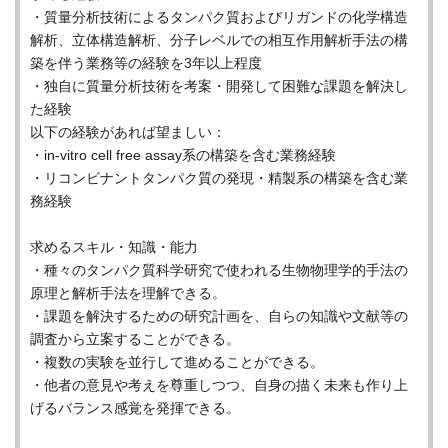
・質量分析技術によるタンパク質およびリガンドの化学構造
解析、立体構造解析、分子レベルでの相互作用解析手法の構
築を伴う業務等の経験を3年以上程度
・独自に質量分析技術を考案・開発して困難な課題を解決し
た経験
以下の経験があれば望ましい：
・in-vitro cell free assay系の構築を含む業務経験
・リコンビナントタンパク質の発現・精製系の構築を含む業
務経験
求めるスキル・知識・能力
・種々のタンパク質科学研究で使われる生物物理学的手法の
原理と解析手法を理解できる。
・課題を解決するための研究計画を、自らの知識や文献等の
調査から立案することができる。
・複数の実験を並行して進めることができる。
・他者の意見や考えを尊重しつつ、自身の描く未来も作り上
げるバランス感覚を発揮できる。