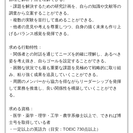
・課題を解決するための研究計画を、自らの知識や文献等の
調査から立案することができる。
・複数の実験を並行して進めることができる。
・他者の意見や考えを尊重しつつ、自身の描く未来も作り上
げるバランス感覚を発揮できる。
求める行動特性：
・関係者との対話を通じてニーズを的確に理解し、あるべき
姿を考え抜き、自らゴールを設定することができる。
・困難な状況でも最も重要な課題を見極めて戦略的に取り組
み、粘り強く成果を追及していくことができる。
・周囲のメンバーから協力を得ながらリーダーシップを発揮
して業務を推進し、良い関係性を構築していくことができ
る。
求める資格：
・医学・薬学・理学・工学・農学系修士以上で、できれば博
士号を取得している者
・一定以上の英語力（目安：TOEIC 730点以上）