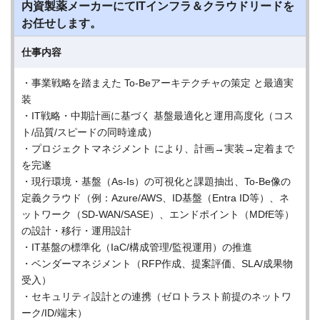
内資製薬メーカーにてITインフラ＆クラウドリードを
お任せします。
仕事内容
・事業戦略を踏まえた To-Beアーキテクチャの策定 と最適実
装
・IT戦略・中期計画に基づく 基盤最適化と運用高度化（コス
ト/品質/スピードの同時達成）
・プロジェクトマネジメント により、計画→実装→定着まで
を完遂
・現行環境・基盤（As-Is）の可視化と課題抽出、To-Be像の
定義クラウド（例：Azure/AWS、ID基盤（Entra ID等）、ネ
ットワーク（SD-WAN/SASE）、エンドポイント（MDfE等）
の設計・移行・運用設計
・IT基盤の標準化（IaC/構成管理/監視運用）の推進
・ベンダーマネジメント（RFP作成、提案評価、SLA/成果物
受入）
・セキュリティ設計との連携（ゼロトラスト前提のネットワ
ーク/ID/端末）