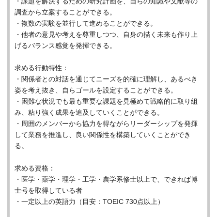
・課題を解決するための研究計画を、自らの知識や文献等の
調査から立案することができる。
・複数の実験を並行して進めることができる。
・他者の意見や考えを尊重しつつ、自身の描く未来も作り上
げるバランス感覚を発揮できる。
求める行動特性：
・関係者との対話を通じてニーズを的確に理解し、あるべき
姿を考え抜き、自らゴールを設定することができる。
・困難な状況でも最も重要な課題を見極めて戦略的に取り組
み、粘り強く成果を追及していくことができる。
・周囲のメンバーから協力を得ながらリーダーシップを発揮
して業務を推進し、良い関係性を構築していくことができ
る。
求める資格：
・医学・薬学・理学・工学・農学系修士以上で、できれば博
士号を取得している者
・一定以上の英語力（目安：TOEIC 730点以上）