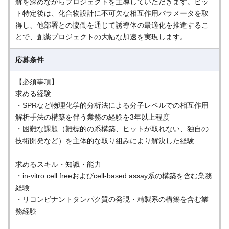
解を深めながらプロジェクトを主導していただきます。ヒッ
ト特定後は、化合物設計に不可欠な相互作用パラメータを取
得し、他部署との協働を通じて誘導体の最適化を推進するこ
とで、創薬プロジェクトの大幅な加速を実現します。
応募条件
【必須事項】
求める経験
・SPRなど物理化学的分析法による分子レベルでの相互作用
解析手法の構築を伴う業務の経験を3年以上程度
・困難な課題（難標的の系構築、ヒットが取れない、独自の
技術開発など）を主体的な取り組みにより解決した経験
求めるスキル・知識・能力
・in-vitro cell freeおよびcell-based assay系の構築を含む業務
経験
・リコンビナントタンパク質の発現・精製系の構築を含む業
務経験