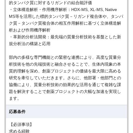
的タンパク質に対するリガンドの結合能評価
・立体構造解析・作用機序解析：HDX-MS, XL-MS, Native
MS等を活用した標的タンパク質－リガンド複合体や、タンパ
ク質－タンパク質複合体の相互作用解析に基づく立体構造解
析および作用機序解析
・革新的分析法開発：最先端の質量分析技術を基盤とした新
規分析法の構築と応用
部内の多様な専門機能との緊密な連携により、高度な質量分
析技術を他の先端技術と融合させることで、生体内現象の本
質的理解を深め、創薬プロジェクトの価値を最大限に高める
研究を牽引していただきます。さらに、他部署・他部門との
協働により、質量分析技術の効果的な活用を通じて複雑な課
題を解決することで創薬プロジェクトの大幅な加速を実現し
ます。
応募条件
【必須事項】
求める経験