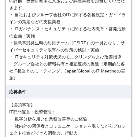
の評価、改善計画策定支援および調整業務を担当していただ
きます。
・ 当社およびグループ会社のITに関する各種規定・ガイドラ
インの策定などの支援業務
・ ITガバナンス・セキュリティに関する社内教育・啓発活動
の企画・実施
・緊急事態発生時の対応チーム（CSIRT）の一員となり、サ
イバーセキュリティ攻撃への対策の検討・実施
・ ITセキュリティ対策状況のモニタリングおよび改善指導
・グループ会社との情報共有と相互連携の促進（定期的な各
社IT担当とのミーティング、Japan/Global のIT Meetingの実
施）
応募条件
【必須事項】
IT部門運営・投資管理：
・ 数字分析を用いた業務改善等のご経験
・ 社内外の関係者とコミュニケーションを取りながらプロジ
ェクト推進ができる調整力、行動力