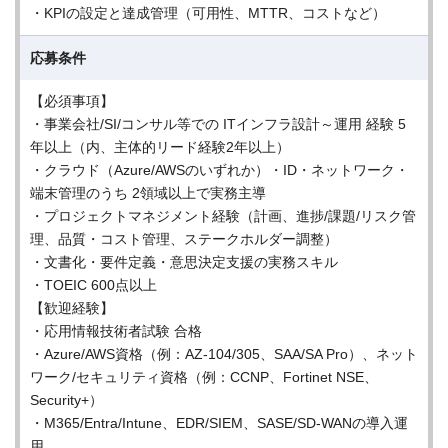
・KPIの設定と達成管理（可用性、MTTR、コストなど）
応募条件
【必須事項】
・事業会社/SI/コンサル等での ITインフラ設計～運用 経験 5
年以上（内、主体的リード経験2年以上）
・クラウド（Azure/AWSのいずれか）・ID・ネットワーク・
端末管理のうち 2領域以上で実務主導
・プロジェクトマネジメント経験（計画、進捗/課題/リスク管
理、品質・コスト管理、ステークホルダー調整）
・文書化・要件定義・意思決定支援の実務スキル
・TOEIC 600点以上
【歓迎経験】
・応用情報技術者試験 合格
・Azure/AWS資格（例：AZ-104/305、SAA/SA Pro）、ネット
ワーク/セキュリティ資格（例：CCNP、Fortinet NSE、
Security+）
・M365/Entra/Intune、EDR/SIEM、SASE/SD-WANの導入運
用