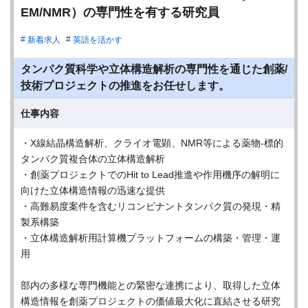
EM/NMR）の専門性を有する研究員
新着求人
英語を活かす
タンパク質科学や立体構造解析の専門性を通じた創薬/
技術プロジェクトの推進をお任せします。
仕事内容
・X線結晶構造解析、クライオ電顕、NMR等による薬物-標的
タンパク質複合体の立体構造解析
・創薬プロジェクトでのHit to Lead推進や作用機序の解明に
向けた立体構造情報の迅速な提供
・高難易度案件を含むリコンビナントタンパク質の発現・精
製系構築
・立体構造解析用計算機プラットフォームの構築・管理・運
用
部内の多様な専門機能との緊密な連携により、取得した立体
構造情報を創薬プロジェクトの価値最大化に直結させる研究