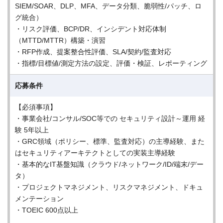
SIEM/SOAR、DLP、MFA、データ分類、脆弱性/パッチ、ロ
グ統合）
・リスク評価、BCP/DR、インシデント対応体制
（MTTD/MTTR）構築・演習
・RFP作成、提案整合性評価、SLA/契約/監査対応
・指標/目標値/測定方法の設定、評価・検証、レポーティング
応募条件
【必須事項】
・事業会社/コンサル/SOC等での セキュリティ設計～運用 経
験 5年以上
・GRC領域（ポリシー、標準、監査対応）の主導経験、また
はセキュリティアーキテクトとしての実装主導経験
・基本的なIT基盤知識（クラウド/ネットワーク/ID/端末/デー
タ）
・プロジェクトマネジメント、リスクマネジメント、ドキュ
メンテーション
・TOEIC 600点以上