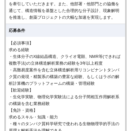
を牽引していただきます。また、他部署・他部門との協働を
通じて、構造情報を基盤とした合理的な分子設計、現象解明
を推進し、創薬プロジェクトの大幅な加速を実現します。
応募条件
【必須事項】
求める経験
・生体分子のX線結晶構造、クライオ電顕、NMR等(できれば
複数手法)の立体構造解析業務の経験を3年以上程度
・高難易度案件を含む立体構造解析用リコンビナントタンパ
ク質の発現・精製系の構築の豊富な経験、もしくはラボの解
析計算機のプラットフォームの構築・管理経験
【歓迎経験】
・生化学実験、物理化学実験法による分子間相互作用解析系
の構築を含む業務経験
【免許・資格】
求めるスキル・知識・能力
・種々のタンパク質科学研究で使われる生物物理学的手法の
原理と解析手法を理解できる。