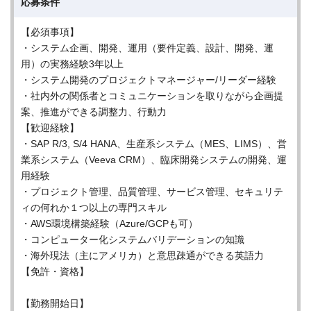
応募条件
【必須事項】
・システム企画、開発、運用（要件定義、設計、開発、運
用）の実務経験3年以上
・システム開発のプロジェクトマネージャー/リーダー経験
・社内外の関係者とコミュニケーションを取りながら企画提
案、推進ができる調整力、行動力
【歓迎経験】
・SAP R/3, S/4 HANA、生産系システム（MES、LIMS）、営
業系システム（Veeva CRM）、臨床開発システムの開発、運
用経験
・プロジェクト管理、品質管理、サービス管理、セキュリテ
ィの何れか１つ以上の専門スキル
・AWS環境構築経験（Azure/GCPも可）
・コンピューター化システムバリデーションの知識
・海外現法（主にアメリカ）と意思疎通ができる英語力
【免許・資格】
【勤務開始日】