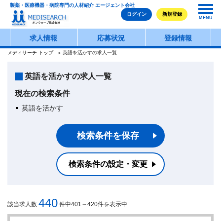
製薬・医療機器・病院専門の人材紹介 エージェント会社
ログイン
新規登録
MENU
求人情報
応募状況
登録情報
メディサーチ トップ
英語を活かすの求人一覧
英語を活かすの求人一覧
現在の検索条件
英語を活かす
検索条件を保存
検索条件の設定・変更
440
該当求人数
件中401～420件を表示中