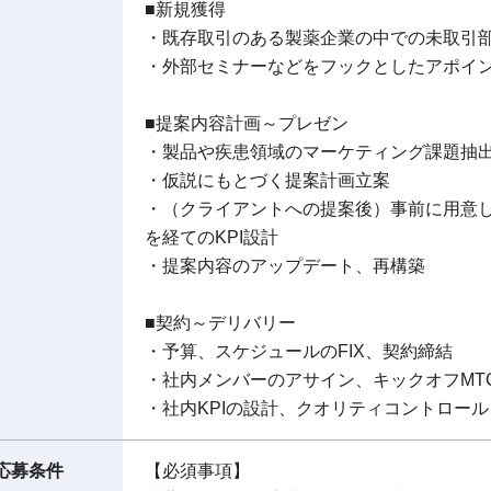
■新規獲得
・既存取引のある製薬企業の中での未取引
・外部セミナーなどをフックとしたアポイ
■提案内容計画～プレゼン
・製品や疾患領域のマーケティング課題抽
・仮説にもとづく提案計画立案
・（クライアントへの提案後）事前に用意し
を経てのKPI設計
・提案内容のアップデート、再構築
■契約～デリバリー
・予算、スケジュールのFIX、契約締結
・社内メンバーのアサイン、キックオフMT
・社内KPIの設計、クオリティコントロール
応募条件
【必須事項】