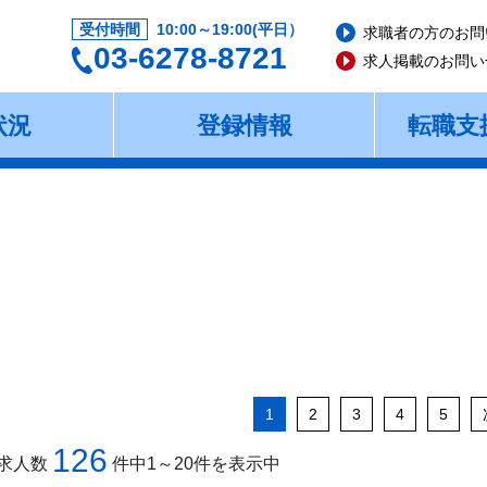
受付時間
10:00～19:00(平日）
求職者の方のお問
03-6278-8721
求人掲載のお問い
状況
登録情報
転職支
1
2
3
4
5
126
求人数
件中1～20件を表示中