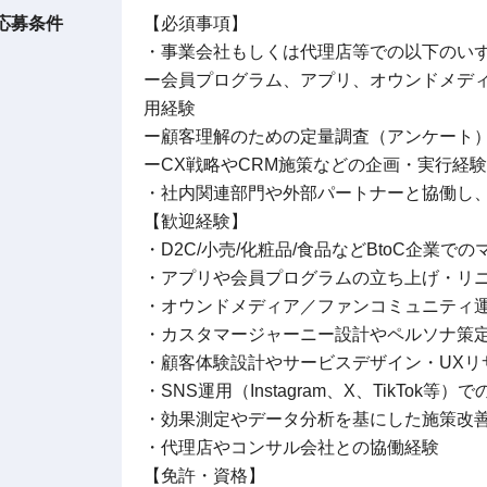
応募条件
【必須事項】
・事業会社もしくは代理店等での以下のい
ー会員プログラム、アプリ、オウンドメディ
用経験
ー顧客理解のための定量調査（アンケート
ーCX戦略やCRM施策などの企画・実行経験
・社内関連部門や外部パートナーと協働し
【歓迎経験】
・D2C/小売/化粧品/食品などBtoC企業で
・アプリや会員プログラムの立ち上げ・リ
・オウンドメディア／ファンコミュニティ
・カスタマージャーニー設計やペルソナ策
・顧客体験設計やサービスデザイン・UXリ
・SNS運用（Instagram、X、TikTok等
・効果測定やデータ分析を基にした施策改
・代理店やコンサル会社との協働経験
【免許・資格】