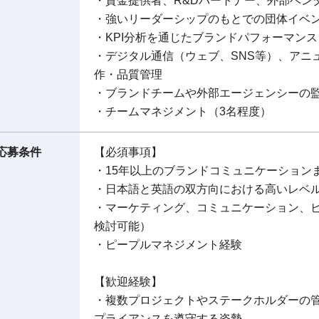
・資金提供者、R&Dパートナー、外部ベン
・強いリーダーシップのもとでの団体イベ
・KPI分析を通じたブランドパフォーマン
・デジタル通信（ウェブ、SNS等）、アニ
作・品質管理
・ブランドチームや外部エージェンシーの監
・チームマネジメント（3名程度）
応募条件
【必須事項】
・15年以上のブランドコミュニケーション
・日本語と英語の双方向における高いレベ
・マーケティング、コミュニケーション、
検討可能）
・ピープルマネジメント経験
【歓迎経験】
・複数プロジェクトやステークホルダーの
プライアンスを遵守する姿勢