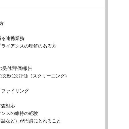
方
係る連携業務
プライアンスの理解のある方
受付/評価/報告
の文献1次評価（スクリーニング）
、ファイリング
監査対応
アンスの維持の経験
対話など）が円滑にとれること