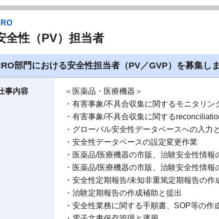
CRO
安全性（PV）担当者
CRO部門における安全性担当者（PV／GVP）を募集し
仕事内容
＜医薬品・医療機器＞
・有害事象/不具合収集に関するモニタリン
・有害事象/不具合収集に関するreconciliatio
・グローバル安全性データベースへの入力
・安全性データベースの設定変更作業
・医薬品/医療機器の市販、治験安全性情報
・医薬品/医療機器の市販、治験安全性情報
・安全性定期報告/未知非重篤定期報告の作
・治験定期報告の作成補助と提出
・安全性業務に関する手順書、SOP等の作
・電子文書保存管理と運用