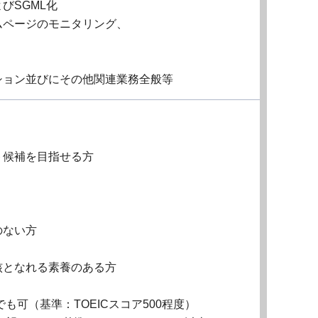
びSGML化
ムページのモニタリング、
ション並びにその他関連業務全般等
ト候補を目指せる方
のない方
核となれる素養のある方
も可（基準：TOEICスコア500程度）