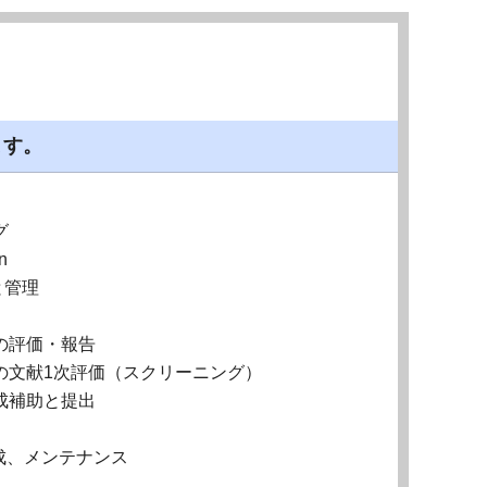
ます。
グ
n
と管理
の評価・報告
の文献1次評価（スクリーニング）
成補助と提出
成、メンテナンス