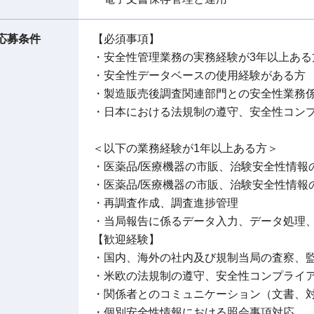
応募条件
【必須事項】
・安全性管理業務の実務経験が3年以上ある
・安全性データベースの使用経験がある方
・製造販売後調査関連部門との安全性業務
・日本における法規制の遵守、安全性コン
＜以下の業務経験が1年以上ある方＞
・医薬品/医療機器の市販、治験安全性情報の
・医薬品/医療機器の市販、治験安全性情報
・再調査作成、調査進捗管理
・当局報告に係るデータ入力、データ処理
【歓迎経験】
・国内、海外の社内及び規制当局の査察、
・米欧の法規制の遵守、安全性コンプライ
・関係者とのコミュニケーション（文書、
・個別安全性情報における照会事項対応