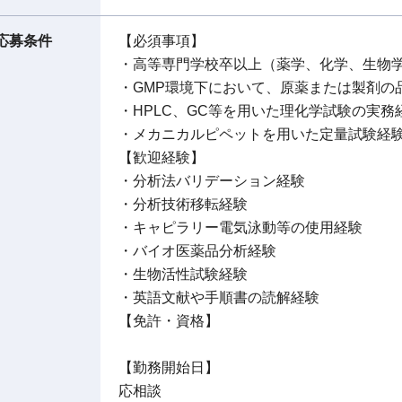
応募条件
【必須事項】
・高等専門学校卒以上（薬学、化学、生物
・GMP環境下において、原薬または製剤の
・HPLC、GC等を用いた理化学試験の実務
・メカニカルピペットを用いた定量試験経
【歓迎経験】
・分析法バリデーション経験
・分析技術移転経験
・キャピラリー電気泳動等の使用経験
・バイオ医薬品分析経験
・生物活性試験経験
・英語文献や手順書の読解経験
【免許・資格】
【勤務開始日】
応相談