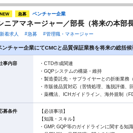
ベンチャー企業
NEW
急募
シニアマネージャー／部長（将来の本部
新着求人
急募
管理職・マネージャー
ベンチャー企業にてCMCと品質保証業務を将来の総括
仕事内容
・CTD作成関連
・GQPシステムの構築・維持
・製造委託先・サプライヤーとの折衝業務
・市販後品質対応（苦情処理、逸脱評価、回
・薬機法、ICHガイドライン、海外規制（F
応募条件
【必須事項】
【知識・スキル】
・GMP, GQP等のガイドラインに関する知