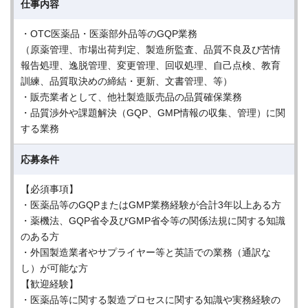
仕事内容
・OTC医薬品・医薬部外品等のGQP業務
（原薬管理、市場出荷判定、製造所監査、品質不良及び苦情
報告処理、逸脱管理、変更管理、回収処理、自己点検、教育
訓練、品質取決めの締結・更新、文書管理、等）
・販売業者として、他社製造販売品の品質確保業務
・品質渉外や課題解決（GQP、GMP情報の収集、管理）に関
する業務
応募条件
【必須事項】
・医薬品等のGQPまたはGMP業務経験が合計3年以上ある方
・薬機法、GQP省令及びGMP省令等の関係法規に関する知識
のある方
・外国製造業者やサプライヤー等と英語での業務（通訳な
し）が可能な方
【歓迎経験】
・医薬品等に関する製造プロセスに関する知識や実務経験の