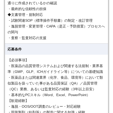
通りに作成されているかの確認
・最終的な信頼性の担保
◆文書管理・規制対応
・試験関連SOP（標準操作手順書）の制定・改訂管理
・逸脱管理・変更管理・CAPA（是正・予防措置）プロセスへ
の関与
・査察・監査対応の支援
応募条件
【必須事項】
・医薬品の品質管理システムおよび関連する法規制・業界基
準（GMP、GLP、ICHガイドライン等）についての基礎知識
・医薬品または関連業界（化学、食品、環境等）において類
似製品を扱っていた事がある品質保証（QA）／品質管理
（QC）業務、あるいは監査対応の経験（3年以上目安）
・基本的なPCスキル（Word、Excel、PowerPoint）
【歓迎経験】
・逸脱・OOS/OOT調査のレビュー・対応経験
・固形製剤（錠剤等）の製造に関する知識・経験