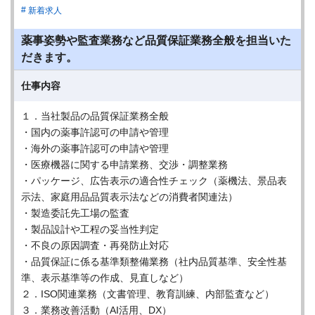
新着求人
薬事姿勢や監査業務など品質保証業務全般を担当いた
だきます。
仕事内容
１．当社製品の品質保証業務全般
・国内の薬事許認可の申請や管理
・海外の薬事許認可の申請や管理
・医療機器に関する申請業務、交渉・調整業務
・パッケージ、広告表示の適合性チェック（薬機法、景品表
示法、家庭用品品質表示法などの消費者関連法）
・製造委託先工場の監査
・製品設計や工程の妥当性判定
・不良の原因調査・再発防止対応
・品質保証に係る基準類整備業務（社内品質基準、安全性基
準、表示基準等の作成、見直しなど）
２．ISO関連業務（文書管理、教育訓練、内部監査など）
３．業務改善活動（AI活用、DX）