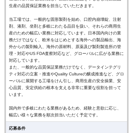
生産の品質保証業務を担当していただきます。
当工場では、一般的な固形製剤を始め、口腔内崩壊錠、注射
剤、液剤、坐剤と多岐にわたる品目を扱い、それらの商用生
産のための幅広い業務に対応しています。日本国内向けの業
務だけではなく、欧米をはじめとする海外への製品輸出、海
外からの製剤輸入、海外の原材料、原薬及び製剤製造所の管
理・対応やUS FDA査察対応など、グローバルに広がる業務に
対応しています。
また、一般的な品質保証業務だけでなく、データインテグリ
ティ対応の立案・推進やQuality Cultureの醸成推進など、グロ
ーバルに展開する工場をけん引し、商用生産の安全操業、安
心品質、安定供給の根本を支える非常に重要な役割を担って
います。
国内外で多岐にわたる業務があるため、経験と意欲に応じ、
幅広い様々な業務を順次担当いただく予定です。
応募条件