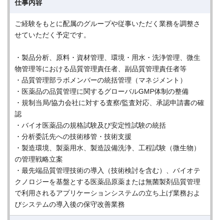
仕事内容
ご経験をもとに配属のグループや従事いただく業務を調整さ
せていただく予定です。
・製品分析、原料・資材管理、環境・用水・洗浄管理、微生
物管理等における品質管理責任者、副品質管理責任者等
・品質管理部ラボメンバーの統括管理（マネジメント）
・医薬品の品質管理に関するグローバルGMP体制の整備
・規制当局/協力会社に対する査察/監査対応、承認申請書の確
認
・バイオ医薬品の規格試験及び安定性試験の統括
・分析委託先への技術移管・技術支援
・製造環境、製薬用水、製造設備洗浄、工程試験（微生物）
の管理戦略立案
・最先端品質管理技術の導入（技術検討を含む）、バイオテ
クノロジーを基盤とする医薬品原薬または無菌製剤品質管理
で利用されるアプリケーションシステムの立ち上げ業務およ
びシステムの導入後の保守改善業務