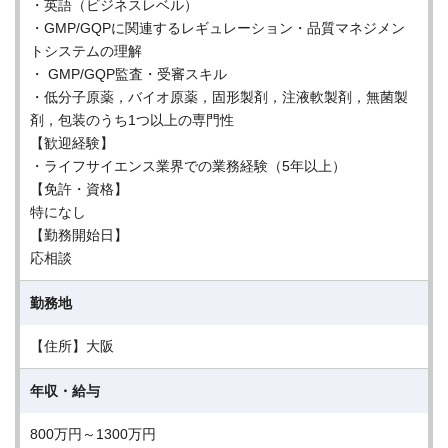
・英語（ビジネスレベル）
・GMP/GQPに関連するレギュレーション・品質マネジメン
トシステムの理解
・ GMP/GQP監査・受審スキル
・低分子原薬，バイオ原薬，固形製剤，注液軟製剤，無菌製
剤，包装のうち1つ以上の専門性
【歓迎経験】
・ライフサイエンス業界での業務経験（5年以上）
【免許・資格】
特になし
【勤務開始日】
応相談
勤務地
【住所】大阪
年収・給与
800万円～1300万円