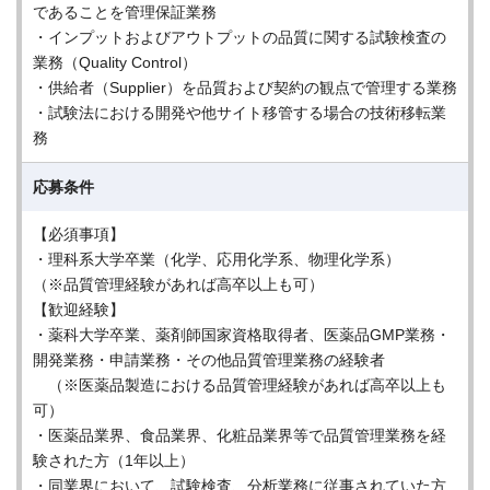
であることを管理保証業務
・インプットおよびアウトプットの品質に関する試験検査の
業務（Quality Control）
・供給者（Supplier）を品質および契約の観点で管理する業務
・試験法における開発や他サイト移管する場合の技術移転業
務
応募条件
【必須事項】
・理科系大学卒業（化学、応用化学系、物理化学系）
（※品質管理経験があれば高卒以上も可）
【歓迎経験】
・薬科大学卒業、薬剤師国家資格取得者、医薬品GMP業務・
開発業務・申請業務・その他品質管理業務の経験者
（※医薬品製造における品質管理経験があれば高卒以上も
可）
・医薬品業界、食品業界、化粧品業界等で品質管理業務を経
験された方（1年以上）
・同業界において、試験検査、分析業務に従事されていた方