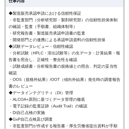
仕事内容
◆製造販売承認申請における信頼性保証
・非監査部門（分析研究部・製剤研究部）の信頼性担保体制
の確認・監査（手順書、組織体制等）
・研究報告書・製造販売承認申請書の監査
・開発部門との連携による承認申請資料の信頼性担保
◆試験データレビュー・信頼性確認
・分析試験（HPLC・溶出試験等）の生データ・計算結果・報
告書を照合し、正確性・整合性を確認
・試験成績書・分析報告書の規格値との照合、判定の妥当性
確認
・OOS（規格外結果）/OOT（傾向外結果）発生時の調査報告
書のレビュー
◆データインテグリティ（DI）管理
・ALCOA+原則に基づくデータ管理の徹底
・電子記録の監査証跡（Audit Trail）の確認
・DI自己点検の実施
◆GxP自己点検及び調査
・非監査部門が作成する報告書・厚生労働省提出資料が手順