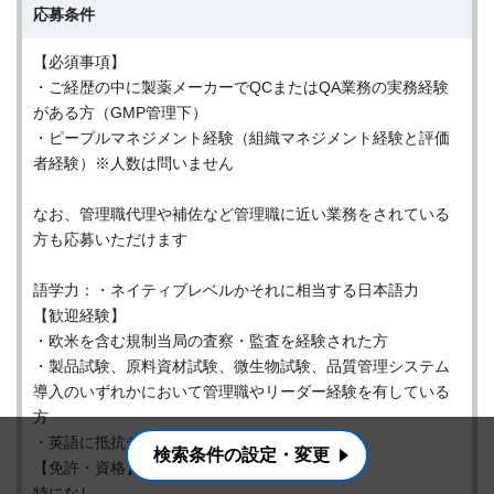
応募条件
【必須事項】
・ご経歴の中に製薬メーカーでQCまたはQA業務の実務経験
がある方（GMP管理下）
・ピープルマネジメント経験（組織マネジメント経験と評価
者経験）※人数は問いません
なお、管理職代理や補佐など管理職に近い業務をされている
方も応募いただけます
語学力：・ネイティブレベルかそれに相当する日本語力
【歓迎経験】
・欧米を含む規制当局の査察・監査を経験された方
・製品試験、原料資材試験、微生物試験、品質管理システム
導入のいずれかにおいて管理職やリーダー経験を有している
方
・英語に抵抗がない方（苦手意識がない方）
検索条件の設定・変更
【免許・資格】
特になし