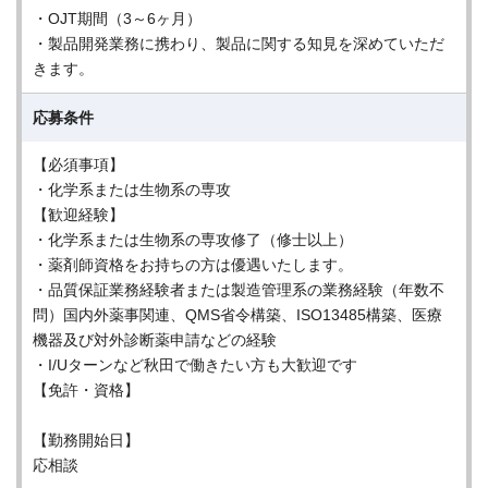
・OJT期間（3～6ヶ月）
・製品開発業務に携わり、製品に関する知見を深めていただ
きます。
応募条件
【必須事項】
・化学系または生物系の専攻
【歓迎経験】
・化学系または生物系の専攻修了（修士以上）
・薬剤師資格をお持ちの方は優遇いたします。
・品質保証業務経験者または製造管理系の業務経験（年数不
問）国内外薬事関連、QMS省令構築、ISO13485構築、医療
機器及び対外診断薬申請などの経験
・I/Uターンなど秋田で働きたい方も大歓迎です
【免許・資格】
【勤務開始日】
応相談