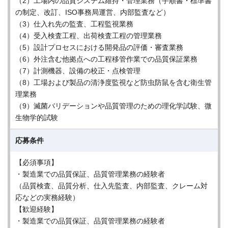
（2）工場内の品質システム維持・管理業務（手順書・標準書
の制定、改訂、ISO事務局運営、内部監査など）
（3）仕入れ先の監査、工程監視業務
（4）受入検査工程、出荷検査工程の管理業務
（5）設計プロセスにおける開発品の評価・審査業務
（6）外注含む他拠点への工程移管作業での品質保証業務
（7）計測機器、設備の校正・点検管理
（8）工場および製品の清浄度監視など防虫防鼠を含む衛生管
理業務
（9）滅菌バリデーションや品質管理のための理化学試験、微
生物学的試験
応募条件
【必須事項】
・製造業での品質保証、品質管理業務の経験者
（品質検査、品質分析、仕入先監査、内部監査、クレーム対
応などの実務経験）
【歓迎経験】
・製造業での品質保証、品質管理業務の経験者