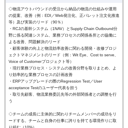
◇物流アウトバウンドの受注から納品の物流の仕組みや運用
の提案、改善（例：EDI／Web発注化、正パレット注文化推進
等）及び実装のリード（90％）
・RCJの基幹システム（1NAV）とSupply Chain Outbound分
野に係る関連システム、業務プロセスの関係各所との協働に
よる改善、問題解決のリード
・顧客体験の向上と物流効率改善に関わる開発・改修プロジ
ェクトマネジメントのリード（例：Wit Eye、Cost to serve、
Voice of Customerプロジェクト等）
・現行業務プロセス・システムの改善分野を取りまとめ、よ
り効率的な業務プロセスの計画改善
・ERPアップグレードの際のRegression Test／User
acceptance Testのユーザー代表を担う
・取引先顧客、物流業務委託先等の外部関係者との調整を行
う
◇チームの成長に主体的に関わりチームメンバーの成功をリ
ードする。チームと自身の仕事に誇りを持てる環境作りに取
り組む（10%）