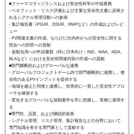
■ファーマコヴィジランスおよび安全性科学の中核業務
- ベネフィット・リスク評価および主要な安全性文書に反映さ
れるシグナル管理活動への参画
- 集計報告書（PSUR、DSUR、RMPなど）の作成およびレビ
ュー
- PV関連文書の作成、ならびに社内外からの安全性に関する
照会への回答への貢献
- 規制当局への申請書類（特に日本向け：IND、MAA、NDA、
BLAなど）における安全性関連内容の作成への貢献
■部門横断的およびグローバルな連携
- グローバルプロジェクトチーム内で部門横断的に連携し、整
合性のあるPVインプットを提供する
- 地域を越えた同僚と連携し、世界的に一貫した安全性アプロ
ーチを確保する
- 変化するグローバルな規制要件を常に把握し、実務に適用す
る
■専門性、品質、および継続的改善
- シグナル管理、リスク管理、集計報告などの分野において、
専門知識を有する専門家として貢献する