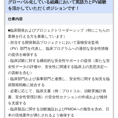
グローバル化している組織において英語力とPV経験
を活かしていただくポジションです！
仕事内容
■臨床開発およびプロジェクトリーダーシップ（特にこちらの
業務を行える方を募集しています）
- 担当する開発製品プロジェクトにおいて薬物安全監視
（PV）部門を代表し、臨床プログラムへの適切な安全性情報
の提供を確保する
- 臨床試験に対する継続的な安全性サポートの提供（新たな安
全性データの評価や、安全性に関連する臨床上の意思決定へ
の貢献を含む）
- 臨床部門および薬事部門と連携し、安全性に関する知見を臨
床開発戦略に統合する
- 必要に応じて、臨床文書（例：プロトコル、治験実施計画
書、安全性管理計画）の安全性セクションの作成および維持
を支援する
- 臨床製品に関する治験施設およびPMDAへの報告を含め、日
本の現地要件が満たされるよう確保する