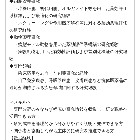
◆細胞薬理研究
・培養細胞、初代細胞、オルガノイド等を用いた薬効評価
系構築および最適化の研究経験
・スクリーニングや作用機序解析等に対する薬効薬理評価
の研究経験
◆動物薬理研究
・病態モデル動物を用いた薬効評価系構築の研究経験
・実験動物を用いた有効性評価および差別化検証の研究経
験
◆専門領域
・臨床応用を志向した創薬研究の経験
・自己免疫疾患、呼吸器疾患、皮膚疾患など抗体医薬品の
適応が期待される疾患領域に関する研究経験
＜スキル＞
・専門分野のみならず幅広い研究情報を収集し、研究戦略へ
活用できる方
・研究成果を論理的かつ分かりやすく説明・発信できる方
・関係者と協働しながら主体的に研究を推進できる方
【歓迎経験】