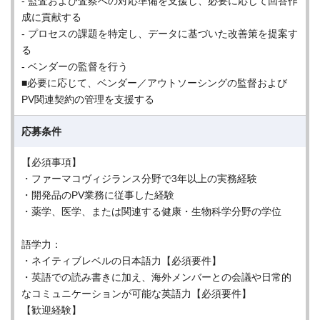
- 監査および査察への対応準備を支援し、必要に応じて回答作
成に貢献する
- プロセスの課題を特定し、データに基づいた改善策を提案す
る
- ベンダーの監督を行う
■必要に応じて、ベンダー／アウトソーシングの監督および
PV関連契約の管理を支援する
応募条件
【必須事項】
・ファーマコヴィジランス分野で3年以上の実務経験
・開発品のPV業務に従事した経験
・薬学、医学、または関連する健康・生物科学分野の学位
語学力：
・ネイティブレベルの日本語力【必須要件】
・英語での読み書きに加え、海外メンバーとの会議や日常的
なコミュニケーションが可能な英語力【必須要件】
【歓迎経験】