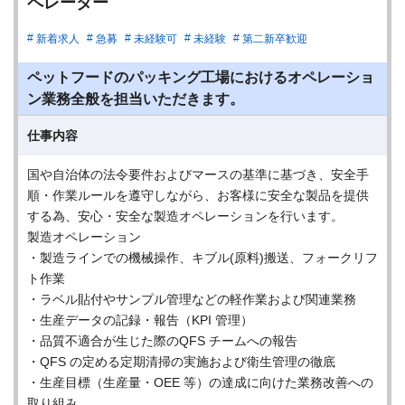
ペレーター
新着求人
急募
未経験可
未経験
第二新卒歓迎
ペットフードのパッキング工場におけるオペレーショ
ン業務全般を担当いただきます。
仕事内容
国や自治体の法令要件およびマースの基準に基づき、安全手
順・作業ルールを遵守しながら、お客様に安全な製品を提供
する為、安心・安全な製造オペレーションを行います。
製造オペレーション
・製造ラインでの機械操作、キブル(原料)搬送、フォークリフ
ト作業
・ラベル貼付やサンプル管理などの軽作業および関連業務
・生産データの記録・報告（KPI 管理）
・品質不適合が生じた際のQFS チームへの報告
・QFS の定める定期清掃の実施および衛生管理の徹底
・生産目標（生産量・OEE 等）の達成に向けた業務改善への
取り組み