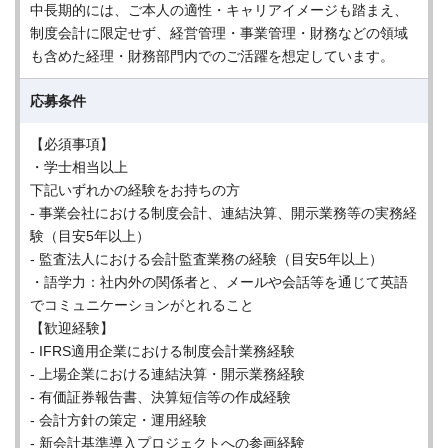
中長期的には、ご本人の適性・キャリアイメージも踏まえ、
制度会計に限定せず、経営管理・事業管理・財務などの領域
も含めた経理・財務部門内でのご活躍を想定しています。
応募条件
【必須事項】
・学士相当以上
下記いずれかの経験をお持ちの方
- 事業会社における制度会計、連結決算、開示業務等の実務経
験（目安5年以上）
- 監査法人における会計監査業務の経験（目安5年以上）
・語学力：社内外の関係者と、メールや会話等を通じて英語
でコミュニケーションがとれること
【歓迎経験】
- IFRS適用企業における制度会計業務経験
- 上場企業における連結決算・開示業務経験
- 有価証券報告書、決算短信等の作成経験
- 会計方針の策定・運用経験
- 新会計基準導入プロジェクトへの参画経験