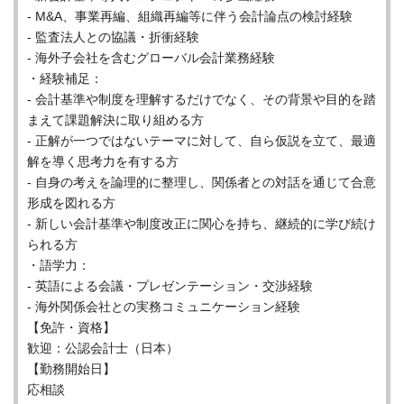
- M&A、事業再編、組織再編等に伴う会計論点の検討経験
- 監査法人との協議・折衝経験
- 海外子会社を含むグローバル会計業務経験
・経験補足：
- 会計基準や制度を理解するだけでなく、その背景や目的を踏
まえて課題解決に取り組める方
- 正解が一つではないテーマに対して、自ら仮説を立て、最適
解を導く思考力を有する方
- 自身の考えを論理的に整理し、関係者との対話を通じて合意
形成を図れる方
- 新しい会計基準や制度改正に関心を持ち、継続的に学び続け
られる方
・語学力：
- 英語による会議・プレゼンテーション・交渉経験
- 海外関係会社との実務コミュニケーション経験
【免許・資格】
歓迎：公認会計士（日本）
【勤務開始日】
応相談