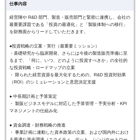
仕事内容
経営陣や R&D 部門、製造・販売部門と緊密に連携し、会社の
最重要課題である「投資の最適化」と「製販体制への移行」
を財務面からリードしていただきます。
●投資戦略の立案・実行（最重要ミッション）
・基礎研究から臨床開発、さらには今後の製造販売準備に至
るまで、「何に、いつ、どのように投資すべきか」の全社的
な投資戦略・ロードマップの立案
・ 限られた経営資源を最大化するための、R&D 投資対効果
（ROI）のシミュレーションと意思決定支援
● 中⾧期計画と予算策定
・ 製販ビジネスモデルに対応した予算管理・予実分析・KPI
マネジメントの仕組み化
● 資金調達・財務戦略の推進
・ 事業計画に連動した資本政策の立案、および国内外におけ
る最適な資金調達（エクイティ、デット、シンジケートロー