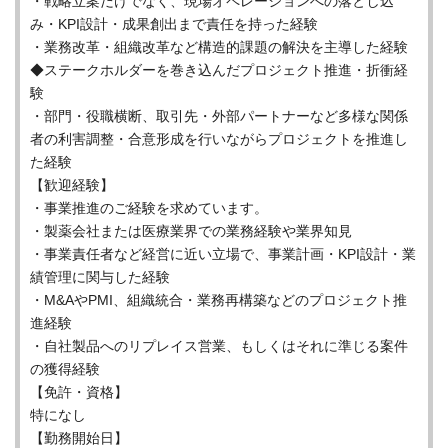
・戦略立案だけでなく、現場オペレーションへの落とし込
み・KPI設計・成果創出まで責任を持った経験
・業務改革・組織改革など構造的課題の解決を主導した経験
◆ステークホルダーを巻き込んだプロジェクト推進・折衝経
験
・部門・役職横断、取引先・外部パートナーなど多様な関係
者の利害調整・合意形成を行いながらプロジェクトを推進し
た経験
【歓迎経験】
・事業推進のご経験を求めています。
・製薬会社または医療業界での業務経験や業界知見
・事業責任者など経営に近い立場で、事業計画・KPI設計・業
績管理に関与した経験
・M&AやPMI、組織統合・業務再構築などのプロジェクト推
進経験
・自社製品へのリプレイス営業、もしくはそれに準じる案件
の獲得経験
【免許・資格】
特になし
【勤務開始日】