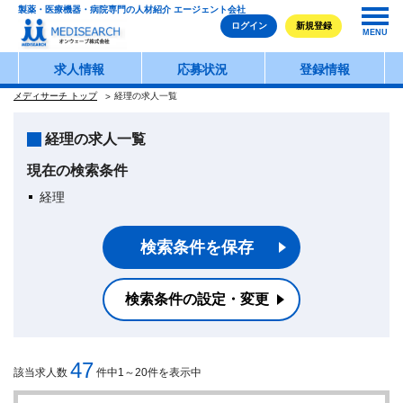
製薬・医療機器・病院専門の人材紹介 エージェント会社
ログイン
新規登録
MENU
求人情報
応募状況
登録情報
メディサーチ トップ
経理の求人一覧
経理の求人一覧
現在の検索条件
経理
検索条件を保存
検索条件の設定・変更
47
該当求人数
件中1～20件を表示中