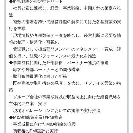
◆経営戦略の策定推進リード
・社長と密に連携し、経営・事業戦略、中期方針の策定を推
進
・複数の部署を跨いで経営課題の解決に向けた各種施策の実
行を主導
・現場情報や各種数値データを統合し、経営判断に必要な情
報の整理・構造化・可視化
・管理職として担当部門メンバーのマネジメント・育成・評
価を行い、組織パフォーマンスの最大化を推進
◆事業成長に向けた外部折衝・パートナー連携の推進
・顧客や外部パートナーとの関係構築
・取引条件最適化に向けた折衝
・既存商流や取引構造の見直しを含む、リプレイス営業の構
築
・グループ会社の事業成長及び収益向上に向けた経営戦略を
主体的に立案・実行
・現場オペレーションにおいての施策の実行推進
◆M&A戦略策定及びPMI推進
・事業成長に向けたM&A戦略の立案
・買収後のPMI設計と実行