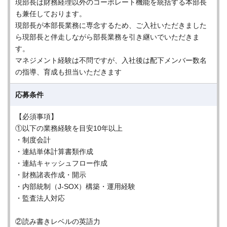
現部長は財務経理以外のコーポレート機能を統括する本部長
も兼任しております。
現部長が本部長業務に専念するため、ご入社いただきました
ら現部長と伴走しながら部長業務を引き継いでいただきま
す。
マネジメント経験は不問ですが、入社後は配下メンバー数名
の指導、育成も担当いただきます
応募条件
【必須事項】
①以下の業務経験を目安10年以上
・制度会計
・連結単体計算書類作成
・連結キャッシュフロー作成
・財務諸表作成・開示
・内部統制（J-SOX）構築・運用経験
・監査法人対応
②読み書きレベルの英語力