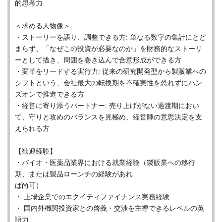
的思考力
＜求める人物像＞
・ストーリーを語り、調整できる方: 単なる数字の集計にとど
まらず、「なぜこの投資が必要なのか」を財務的なストーリ
ーとして描き、周囲を巻き込んで合意形成ができる方
・変革をリードする実行力: 従来の研究開発型から製販業への
シフトという、会社最大の転換期を不確実性を恐れずにハン
ズオンで推進できる方
・経営に寄り添うパートナー: 売り上げがない過渡期におい
て、守りと攻めのバランスを見極め、経営陣の意思決定を支
えられる方
【歓迎経験】
・バイオ・医薬品業界における就業経験（製販業への移行
期、または製品ローンチの経験があれ
ば尚可）
・ 上場企業でのエクイティファイナンス実務経験
・ 国内外機関投資家との啓義・交渉を主導できるレベルの英
語力