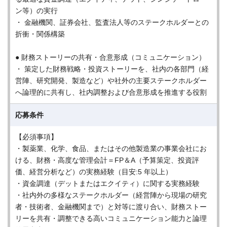
ン等）の実行
・ 金融機関、証券会社、監査法人等のステークホルダーとの
折衝・関係構築
● 財務ストーリーの共有・合意形成（コミュニケーション）
・ 策定した財務戦略・投資ストーリーを、社内の各部門（経
営陣、研究開発、製造など）や社外の主要ステークホルダー
へ論理的に共有し、社内調整および合意形成を推進する役割
応募条件
【必須事項】
・製薬業、化学、食品、またはその他製造業の事業会社にお
ける、財務・高度な管理会計＝FP＆A（予算策定、投資評
価、経営分析など）の実務経験（目安:5 年以上）
・資金調達（デットまたはエクイティ）に関する実務経験
・社内外の多様なステークホルダー（経営陣から現場の研究
者・技術者、金融機関まで）と対等に渡り合い、財務ストー
リーを共有・調整できる高いコミュニケーション能力と論理