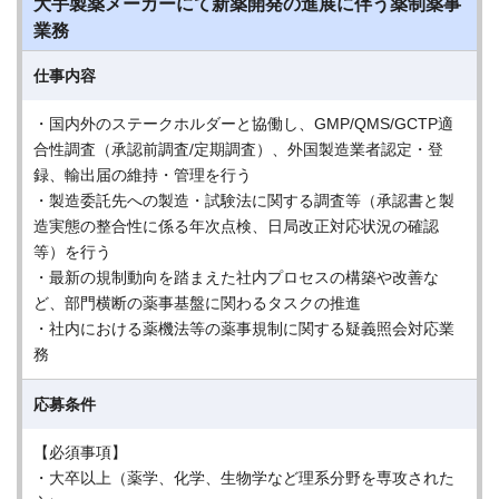
大手製薬メーカーにて新薬開発の進展に伴う薬制薬事
業務
仕事内容
・国内外のステークホルダーと協働し、GMP/QMS/GCTP適
合性調査（承認前調査/定期調査）、外国製造業者認定・登
録、輸出届の維持・管理を行う
・製造委託先への製造・試験法に関する調査等（承認書と製
造実態の整合性に係る年次点検、日局改正対応状況の確認
等）を行う
・最新の規制動向を踏まえた社内プロセスの構築や改善な
ど、部門横断の薬事基盤に関わるタスクの推進
・社内における薬機法等の薬事規制に関する疑義照会対応業
務
応募条件
【必須事項】
・大卒以上（薬学、化学、生物学など理系分野を専攻された