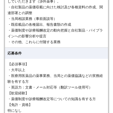
していただきます（渉外薬事）。
・自社製品の薬価収載に向けた検討及び各種資料の作成、関
連部署との調整
・当局相談業務（事前面談等）
・既収載品の各種届出、報告書類の作成
・薬価制度や診療報酬改定の動向把握と自社製品・パイプラ
インへの影響分析や提言
・その他、これらに付随する業務
応募条件
【必須事項】
・大卒以上
・医療用医薬品の薬事業務、当局との薬価協議などの実務経
験を有する方
・英語力：文書・メール対応等（翻訳ツール使用可）
【歓迎経験】
・薬価制度や診療報酬改定等についての知識を有する方
【免許・資格】
特になし