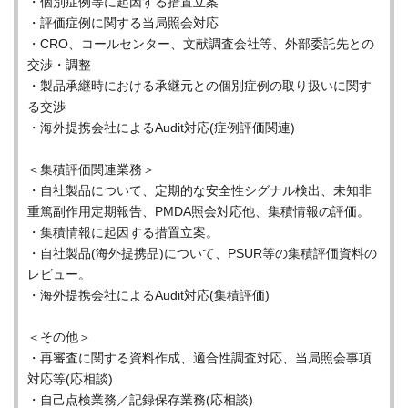
・個別症例等に起因する措置立案
・評価症例に関する当局照会対応
・CRO、コールセンター、文献調査会社等、外部委託先との
交渉・調整
・製品承継時における承継元との個別症例の取り扱いに関す
る交渉
・海外提携会社によるAudit対応(症例評価関連)
＜集積評価関連業務＞
・自社製品について、定期的な安全性シグナル検出、未知非
重篤副作用定期報告、PMDA照会対応他、集積情報の評価。
・集積情報に起因する措置立案。
・自社製品(海外提携品)について、PSUR等の集積評価資料の
レビュー。
・海外提携会社によるAudit対応(集積評価)
＜その他＞
・再審査に関する資料作成、適合性調査対応、当局照会事項
対応等(応相談)
・自己点検業務／記録保存業務(応相談)