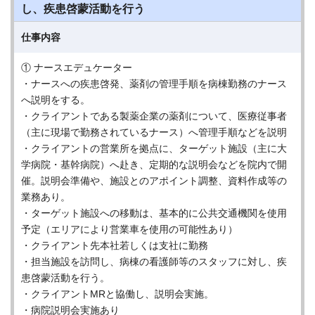
し、疾患啓蒙活動を行う
仕事内容
① ナースエデュケーター
・ナースへの疾患啓発、薬剤の管理手順を病棟勤務のナース
へ説明をする。
・クライアントである製薬企業の薬剤について、医療従事者
（主に現場で勤務されているナース）へ管理手順などを説明
・クライアントの営業所を拠点に、ターゲット施設（主に大
学病院・基幹病院）へ赴き、定期的な説明会などを院内で開
催。説明会準備や、施設とのアポイント調整、資料作成等の
業務あり。
・ターゲット施設への移動は、基本的に公共交通機関を使用
予定（エリアにより営業車を使用の可能性あり）
・クライアント先本社若しくは支社に勤務
・担当施設を訪問し、病棟の看護師等のスタッフに対し、疾
患啓蒙活動を行う。
・クライアントMRと協働し、説明会実施。
・病院説明会実施あり