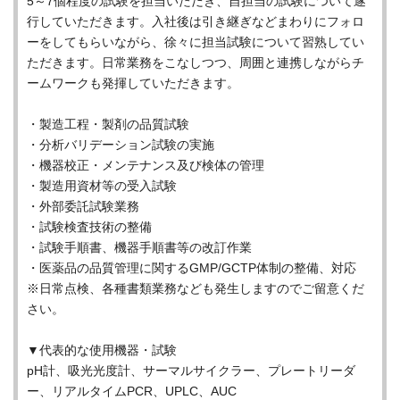
5～7個程度の試験を担当いただき、自担当の試験について遂
行していただきます。入社後は引き継ぎなどまわりにフォロ
ーをしてもらいながら、徐々に担当試験について習熟してい
ただきます。日常業務をこなしつつ、周囲と連携しながらチ
ームワークも発揮していただきます。
・製造工程・製剤の品質試験
・分析バリデーション試験の実施
・機器校正・メンテナンス及び検体の管理
・製造用資材等の受入試験
・外部委託試験業務
・試験検査技術の整備
・試験手順書、機器手順書等の改訂作業
・医薬品の品質管理に関するGMP/GCTP体制の整備、対応
※日常点検、各種書類業務なども発生しますのでご留意くだ
さい。
▼代表的な使用機器・試験
pH計、吸光光度計、サーマルサイクラー、プレートリーダ
ー、リアルタイムPCR、UPLC、AUC