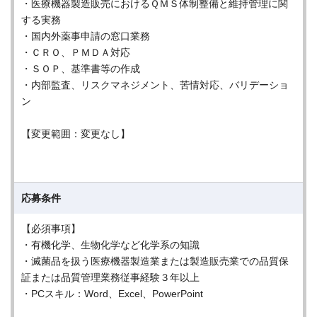
・医療機器製造販売におけるＱＭＳ体制整備と維持管理に関
する実務
・国内外薬事申請の窓口業務
・ＣＲＯ、ＰＭＤＡ対応
・ＳＯＰ、基準書等の作成
・内部監査、リスクマネジメント、苦情対応、バリデーショ
ン
【変更範囲：変更なし】
応募条件
【必須事項】
・有機化学、生物化学など化学系の知識
・滅菌品を扱う医療機器製造業または製造販売業での品質保
証または品質管理業務従事経験３年以上
・PCスキル：Word、Excel、PowerPoint