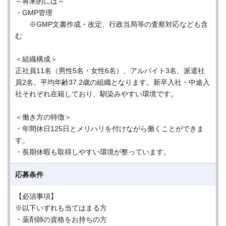
～将来的には～
・GMP管理
※GMP文書作成・改定、行政当局等の査察対応なども含
む
＜組織構成＞
正社員11名（男性5名・女性6名）、アルバイト3名、派遣社
員2名、平均年齢37.2歳の組織となります。新卒入社・中途入
社それぞれ在籍しており、馴染みやすい環境です。
＜働き方の特徴＞
・年間休日125日とメリハリを付けながら働くことができま
す。
・長期休暇も取得しやすい環境が整っています。
応募条件
【必須事項】
※以下いずれも当てはまる方
・薬剤師の資格をお持ちの方