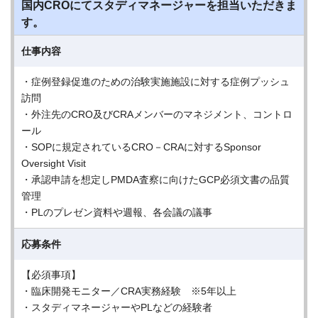
国内CROにてスタディマネージャーを担当いただきま
す。
仕事内容
・症例登録促進のための治験実施施設に対する症例プッシュ
訪問
・外注先のCRO及びCRAメンバーのマネジメント、コントロ
ール
・SOPに規定されているCRO－CRAに対するSponsor
Oversight Visit
・承認申請を想定しPMDA査察に向けたGCP必須⽂書の品質
管理
・PLのプレゼン資料や週報、各会議の議事
応募条件
【必須事項】
・臨床開発モニター／CRA実務経験 ※5年以上
・スタディマネージャーやPLなどの経験者