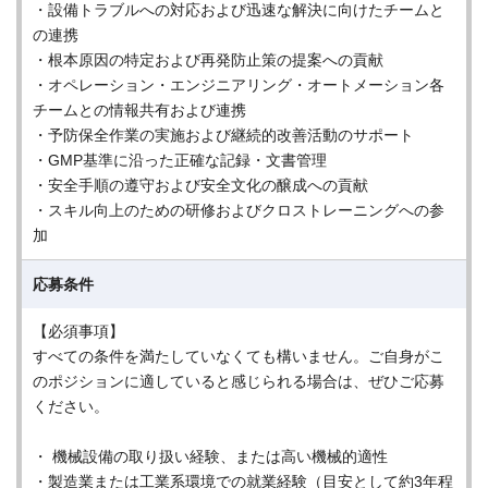
・設備トラブルへの対応および迅速な解決に向けたチームと
の連携
・根本原因の特定および再発防止策の提案への貢献
・オペレーション・エンジニアリング・オートメーション各
チームとの情報共有および連携
・予防保全作業の実施および継続的改善活動のサポート
・GMP基準に沿った正確な記録・文書管理
・安全手順の遵守および安全文化の醸成への貢献
・スキル向上のための研修およびクロストレーニングへの参
加
応募条件
【必須事項】
すべての条件を満たしていなくても構いません。ご自身がこ
のポジションに適していると感じられる場合は、ぜひご応募
ください。
・ 機械設備の取り扱い経験、または高い機械的適性
・製造業または工業系環境での就業経験（目安として約3年程