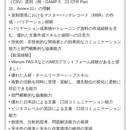
（CSV）原則（例：GAMP 5、21 CFR Part
11、Annex 11）の理解
• 規制環境におけるマスターバッチレコード（MBR）の作
成・バリデーション経験
• バリデーション成果物やトレーニング資料の作成経験を含
む、優れた文書作成スキルと細部への注意力
• 技術的・非技術的な関係者との効果的なコミュニケーション
能力と部門横断的な協働能力
【歓迎経験】
• Werum PAS-XなどのMESプラットフォーム経験があると望
ましい
• 優れた人材・チームリーダーシップスキル
• 複数の活動を同時に管理・貢献し、優先順位の変化に柔軟に
対応できる能力
• 部門横断的な協働能力
• 優れた日本語による文書・口頭コミュニケーション能力
• ビジネスレベルの英語による文書・口頭コミュニケーション
能力
• 創造性、分析的思考、問題解決能力の発揮
• 安全性の推進と安全な作業環境の維持の実績