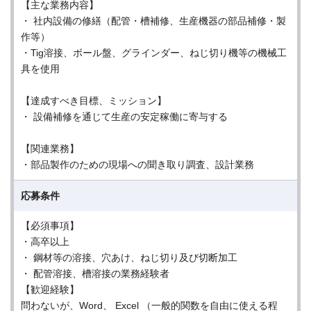
【主な業務内容】
・ 社内設備の修繕（配管・槽補修、生産機器の部品補修・製
作等）
・Tig溶接、ボール盤、グラインダー、ねじ切り機等の機械工
具を使用
【達成すべき目標、ミッション】
・ 設備補修を通じて生産の安定稼働に寄与する
【関連業務】
・部品製作のための現場への聞き取り調査、設計業務
応募条件
【必須事項】
・高卒以上
・ 鋼材等の溶接、穴あけ、ねじ切り及び切断加工
・ 配管溶接、槽溶接の業務経験者
【歓迎経験】
問わないが、Word、 Excel （一般的関数を自由に使える程