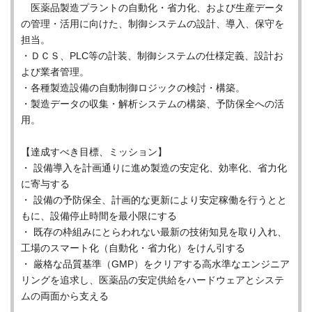
医薬品製造プラントの自動化・省力化、および生産データ
の管理・活用に向けた、制御システムの設計、導入、保守を
担当。
・ＤＣＳ、PLC等の計装、制御システムの仕様定義、設計お
よび業者管理。
・各種製造設備の自動制御ロジックの検討・構築。
・製造データの収集・解析システムの構築、予防保全への活
用。
【達成すべき目標、ミッション】
・ 設備導入を計画通りに進め製造の安定化、効率化、省力化
に寄与する
・ 設備の予防保全、計画的な更新により安定稼働を行うとと
もに、設備停止時間を最小限にする
・ 既存の枠組みにとらわれない最新の技術知見を取り入れ、
工場のスマート化（自動化・省力化）をけん引する
・ 厳格な品質基準（GMP）をクリアする高水準なエンジニア
リングを追求し、医薬品の安定供給をハードウェアとシステ
ムの両面から支える