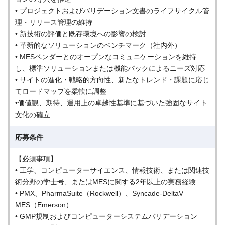
• プロジェクトおよびバリデーション文書のライフサイクル管
理・リリース管理の維持
• 新技術の評価と既存環境への影響の検討
• 革新的なソリューションのベンチマーク（社内外）
• MESベンダーとのオープンなコミュニケーションを維持
し、標準ソリューションまたは機能パックによるニーズ対応
• サイトの進化・戦略的方向性、新たなトレンド・課題に応じ
てロードマップを柔軟に調整
•価値観、期待、運用上の卓越性基準に基づいた強固なサイト
文化の確立
応募条件
【必須事項】
• 工学、コンピューターサイエンス、情報技術、または関連技
術分野の学士号、またはMESに関する2年以上の実務経験
• PMX、PharmaSuite（Rockwell）、Syncade-DeltaV
MES（Emerson）
• GMP規制およびコンピューターシステムバリデーション