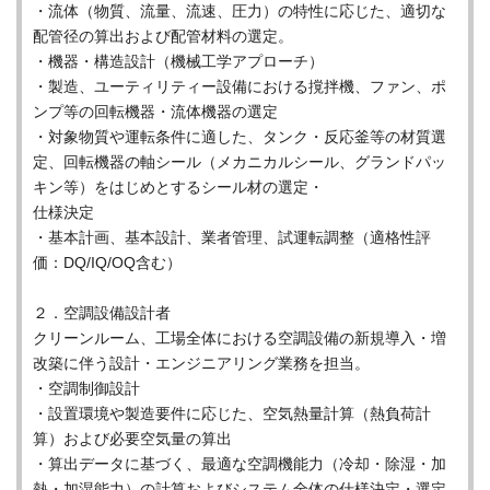
・流体（物質、流量、流速、圧力）の特性に応じた、適切な
配管径の算出および配管材料の選定。
・機器・構造設計（機械工学アプローチ）
・製造、ユーティリティー設備における撹拌機、ファン、ポ
ンプ等の回転機器・流体機器の選定
・対象物質や運転条件に適した、タンク・反応釜等の材質選
定、回転機器の軸シール（メカニカルシール、グランドパッ
キン等）をはじめとするシール材の選定・
仕様決定
・基本計画、基本設計、業者管理、試運転調整（適格性評
価：DQ/IQ/OQ含む）
２．空調設備設計者
クリーンルーム、工場全体における空調設備の新規導入・増
改築に伴う設計・エンジニアリング業務を担当。
・空調制御設計
・設置環境や製造要件に応じた、空気熱量計算（熱負荷計
算）および必要空気量の算出
・算出データに基づく、最適な空調機能力（冷却・除湿・加
熱・加湿能力）の計算およびシステム全体の仕様決定・選定