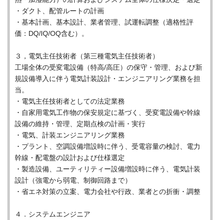
・ダクト、配管ルートの計画
・基本計画、基本設計、業者管理、試運転調整（適格性評
価：DQ/IQ/OQ含む）。
３，電気主任技術者（第三種電気主任技術者）
工場全体の受変電設備（特高/高圧）の保守・管理、および新
規設備導入に伴う電気計装設計・エンジニアリング業務を担
当。
・電気主任技術者としての法定業務
・自家用電気工作物の保安規定に基づく、受変電設備や幹線
設備の維持・管理、定期点検の計画・実行
・電気、計装エンジニアリング業務
・プラント、空調設備増設時に伴う、受電容量の検討、電力
幹線・配電盤の設計および仕様選定
・製造設備、ユーティリティー設備増設時に伴う、電気計装
設計（強電から弱電、制御回路まで）
・省エネ対策の立案、電力会社や行政、業者との折衝・調整
４．システムエンジニア