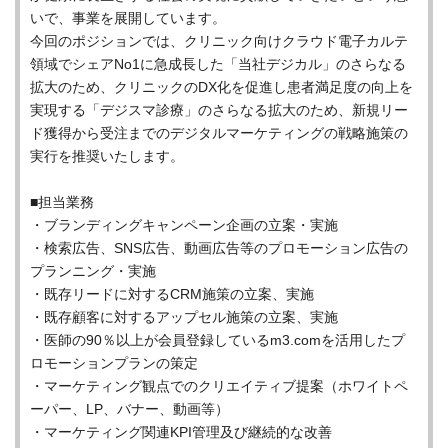
いで、事業を展開しています。
今回のポジションでは、クリニック向けクラウド電子カルテ
領域でシェアNo1に急成長した「当社デジカル」のさらなる
拡大のため、クリニックのDX化を促進し患者満足度の向上を
実現する「デジスマ診療」のさらなる拡大のため、新規リー
ド獲得から受注までのデジタルマーケティングの戦略施策の
実行を推奨いたします。
■担当業務
・ブランディングキャンペーン企画の立案・実施
・検索広告、SNS広告、動画広告等のプロモーション広告の
プランニング・実施
・既存リードに対するCRM施策の立案、実施
・既存顧客に対するアップセル施策の立案、実施
・医師の90％以上が会員登録しているm3.comを活用したプ
ロモーションプランの策定
・マーケティング観点でのクリエイティブ提案（ホワイトペ
ーパー、LP、バナー、動画等）
・マーケティング関連KPI管理及び継続的な改善