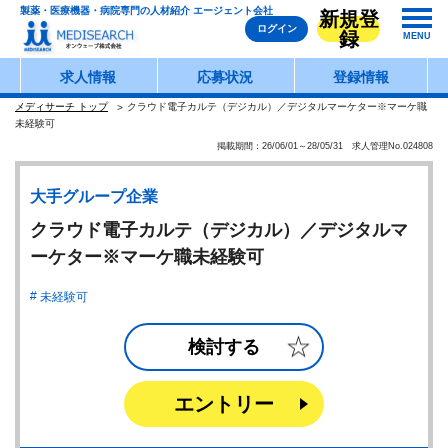
製薬・医療機器・病院専門の人材紹介 エージェント会社
新規登
ログイン
録
MENU
求人情報
応募状況
登録情報
メディサーチ トップ
クラウド電子カルテ（デジカル）／デジタルマーケター※マーケ職
未経験可
掲載期間：26/06/01～28/05/31 求人管理No.024808
大手グループ企業
クラウド電子カルテ（デジカル）／デジタルマ
ーケター※マーケ職未経験可
未経験可
検討する
エントリー