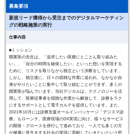
募集要項
新規リード獲得から受注までのデジタルマーケティン
グの戦略施策の実行
仕事内容
■ミッション
開業医の先生は、「追求したい医療にとことん取り組みた
い」、「自分の時間を確保したい」といった想いを実現する
ために、リスクを取りながら独立という決断をしています。
しかし、独立後に、日々の煩雑な作業に追われ、なかなか自
身がやりたいことに集中して取り組むことができず、多くの
開業医が悩んでいます。当社デジカルは、テクノロジーを活
用して、医療従事者を煩雑な作業から解放して、診療をラク
にするサポートとして電子カルテを提供しています。また、
2021年10月には診療支援オールインパッケージ「デジスマ診
療」もローンチ。医療現場のDX実現に向け、様々なサービス
の開発・グロースを併行して進めており、一人でも多くの方
が健康に長生きする社会の実現に貢献していきたいという想