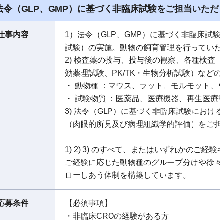
法令（GLP、GMP）に基づく非臨床試験をご担当いただ
仕事内容
1）法令（GLP、GMP）に基づく非臨床
試験）の実施。動物の飼育管理を行ってい
2) 検査薬の投与、投与後の観察、各種検
効薬理試験、PK/TK・生物分析試験）など
・ 動物種 ：マウス、ラット、モルモット
・ 試験物質 ：医薬品、医療機器、再生医
3) 法令（GLP）に基づく非臨床試験にお
（肉眼的所見及び病理組織学的評価）をご
1) 2) 3) のすべて、またはいずれかのご
ご経験に応じた動物種のグループ分けや徐
ローしあう体制を構築しています。
応募条件
【必須事項】
・非臨床CROの経験がある方