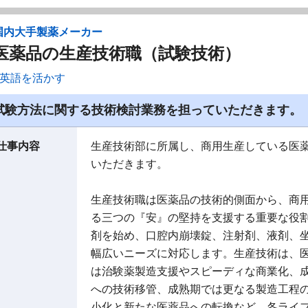
国内大手製薬メーカー
医薬品の生産技術職（試験技術）
英語を活かす
試験方法に関する技術検討業務を担っていただきます。
仕事内容
生産技術部に所属し、商用生産している医
いただきます。
生産技術職は医薬品の技術的側面から、商
る三つの『安』の堅持を支援する重要な役
剤を始め、口腔内崩壊錠、注射剤、液剤、
幅広いニーズに対応します。生産技術は、
は治験薬製造支援やスピーディな商業化、
への技術移管、成熟期では更なる製造工程
小化と新たな医薬品への転換など、各ライ