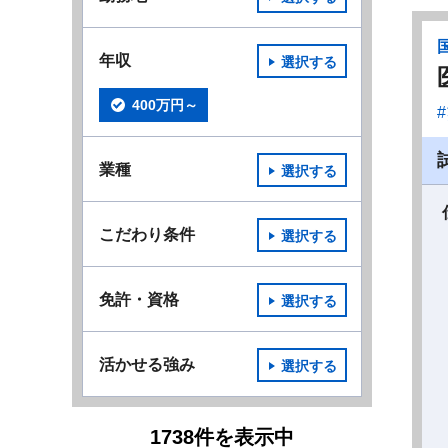
年収
選択する
400万円～
業種
選択する
こだわり条件
選択する
免許・資格
選択する
活かせる強み
選択する
1738
件
を表示中