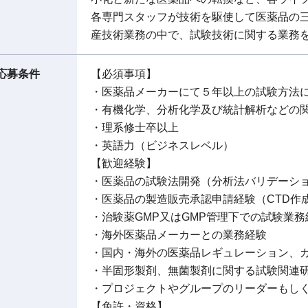
各専門スタッフが技術を駆使して医薬品の
産技術業務の中で、試験技術に関する業務
応募条件
【必須事項】
・医薬品メーカーにて５年以上の試験方法
・有機化学、分析化学及び統計解析などの
・理系修士卒以上
・英語力（ビジネスレベル）
【歓迎経験】
・医薬品の試験法開発（分析法バリデーシ
・医薬品の製造販売承認申請経験（CTD作
・治験薬GMP又はGMP管理下での試験業務
・海外医薬品メーカーとの業務経験
・国内・海外の医薬品レギュレーション、
・半固形製剤、無菌製剤に関する試験関連
・プロジェクトやグループのリーダーもし
【免許・資格】