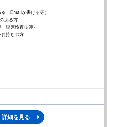
、Emailが書ける等）
験のある方
師、臨床検査技師）
をお持ちの方
詳細を見る