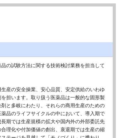
薬品の試験方法に関する技術検討業務を担当して
用生産の安全操業、安心品質、安定供給のいわゆ
割を担います。取り扱う医薬品は一般的な固形製
坐剤と多岐にわたり、それらの商用生産のための
医薬品のライフサイクルの中において、導入期で
成長期では生産規模の拡大や国内外の外部委託先
の合理化や付加価値の創出、衰退期では生産の縮
フステージを見越して「モノづくり」に携わり、