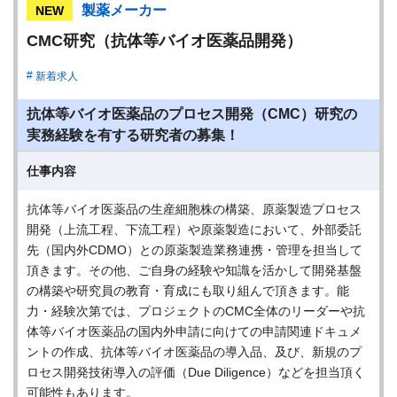
製薬メーカー
NEW
CMC研究（抗体等バイオ医薬品開発）
新着求人
抗体等バイオ医薬品のプロセス開発（CMC）研究の
実務経験を有する研究者の募集！
仕事内容
抗体等バイオ医薬品の生産細胞株の構築、原薬製造プロセス
開発（上流工程、下流工程）や原薬製造において、外部委託
先（国内外CDMO）との原薬製造業務連携・管理を担当して
頂きます。その他、ご自身の経験や知識を活かして開発基盤
の構築や研究員の教育・育成にも取り組んで頂きます。能
力・経験次第では、プロジェクトのCMC全体のリーダーや抗
体等バイオ医薬品の国内外申請に向けての申請関連ドキュメ
ントの作成、抗体等バイオ医薬品の導入品、及び、新規のプ
ロセス開発技術導入の評価（Due Diligence）などを担当頂く
可能性もあります。