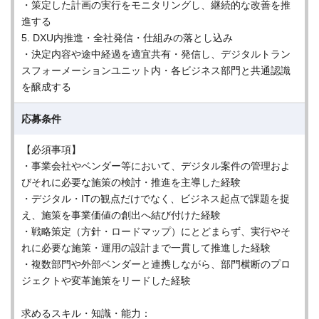
・策定した計画の実行をモニタリングし、継続的な改善を推
進する
5. DXU内推進・全社発信・仕組みの落とし込み
・決定内容や途中経過を適宜共有・発信し、デジタルトラン
スフォーメーションユニット内・各ビジネス部門と共通認識
を醸成する
応募条件
【必須事項】
・事業会社やベンダー等において、デジタル案件の管理およ
びそれに必要な施策の検討・推進を主導した経験
・デジタル・ITの観点だけでなく、ビジネス起点で課題を捉
え、施策を事業価値の創出へ結び付けた経験
・戦略策定（方針・ロードマップ）にとどまらず、実行やそ
れに必要な施策・運用の設計まで一貫して推進した経験
・複数部門や外部ベンダーと連携しながら、部門横断のプロ
ジェクトや変革施策をリードした経験
求めるスキル・知識・能力：