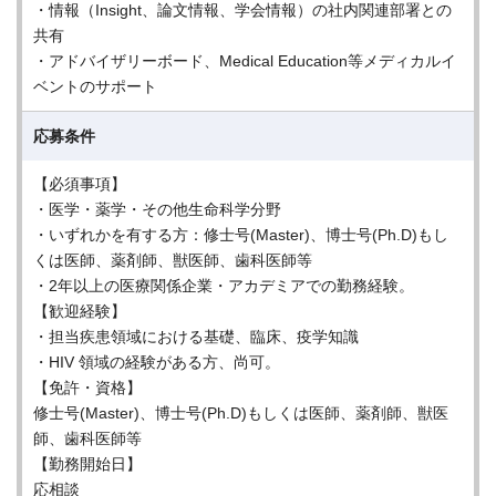
・情報（Insight、論文情報、学会情報）の社内関連部署との
共有
・アドバイザリーボード、Medical Education等メディカルイ
ベントのサポート
応募条件
【必須事項】
・医学・薬学・その他生命科学分野
・いずれかを有する方：修士号(Master)、博士号(Ph.D)もし
くは医師、薬剤師、獣医師、歯科医師等
・2年以上の医療関係企業・アカデミアでの勤務経験。
【歓迎経験】
・担当疾患領域における基礎、臨床、疫学知識
・HIV 領域の経験がある方、尚可。
【免許・資格】
修士号(Master)、博士号(Ph.D)もしくは医師、薬剤師、獣医
師、歯科医師等
【勤務開始日】
応相談