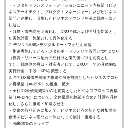
・デジタルトランスフォーメーションユニット内各部（ビジ
ネスアーキテクト、プロダクトマネージャー）及びビジネス
部門と連携し、収集したビジネスデマンドを基に戦略へ落と
し込む
・目標・優先度を明確化し、DXU全体および全社を対象とし
た実施計画・施策として具体化する
2. デジタル戦略×デジタルポートフォリオ連携
・別途実施しているデジタルポートフォリオ管理と“対”になり
（投資・リソース配分の紐付けと優先度づけを前提とし
て）、戦略側の窓口・対応者として、DXUとしての具体的な
実行計画・手段・KPIを策定する
3. 全社DX最優先施策の推進やAIを前提としたビジネスプロセ
ス再構築（AI-BPR）の推進・拡大
・全社DX最優先施策やAIを前提としたビジネスプロセス再構
築（AI-BPR）について、全体最適化施策も含めた計画を具体
化し、さらに推進・加速させる
・従来の取り組みに加えて、ビジネス起点の新たな付加価値
創出をビジネス部門と一体となって検討・推進する
4. 横断施策のドライブ