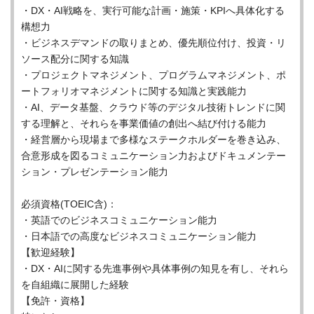
・DX・AI戦略を、実行可能な計画・施策・KPIへ具体化する
構想力
・ビジネスデマンドの取りまとめ、優先順位付け、投資・リ
ソース配分に関する知識
・プロジェクトマネジメント、プログラムマネジメント、ポ
ートフォリオマネジメントに関する知識と実践能力
・AI、データ基盤、クラウド等のデジタル技術トレンドに関
する理解と、それらを事業価値の創出へ結び付ける能力
・経営層から現場まで多様なステークホルダーを巻き込み、
合意形成を図るコミュニケーション力およびドキュメンテー
ション・プレゼンテーション能力
必須資格(TOEIC含)：
・英語でのビジネスコミュニケーション能力
・日本語での高度なビジネスコミュニケーション能力
【歓迎経験】
・DX・AIに関する先進事例や具体事例の知見を有し、それら
を自組織に展開した経験
【免許・資格】