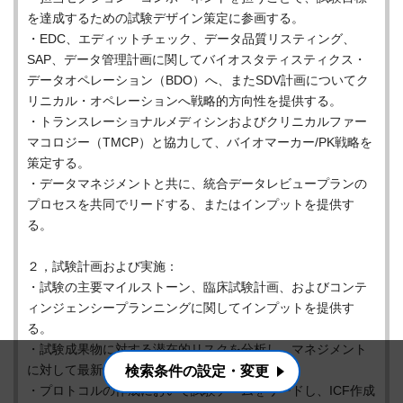
を達成するための試験デザイン策定に参画する。
・EDC、エディットチェック、データ品質リスティング、
SAP、データ管理計画に関してバイオスタティスティクス・
データオペレーション（BDO）へ、またSDV計画についてク
リニカル・オペレーションへ戦略的方向性を提供する。
・トランスレーショナルメディシンおよびクリニカルファー
マコロジー（TMCP）と協力して、バイオマーカー/PK戦略を
策定する。
・データマネジメントと共に、統合データレビュープランの
プロセスを共同でリードする、またはインプットを提供す
る。
２，試験計画および実施：
・試験の主要マイルストーン、臨床試験計画、およびコンテ
ィンジェンシープランニングに関してインプットを提供す
る。
・試験成果物に対する潜在的リスクを分析し、マネジメント
に対して最新情報を報告する。
検索条件の設定・変更
・プロトコルの作成において試験チームをリードし、ICF作成