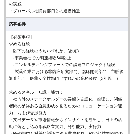
の実践
・グローバル社購買部門との連携推進
応募条件
【必須事項】
求める経験：
・以下の経験のうちいずれか。(必須)
-事業会社での調達経験3年以上
-コンサルティングファームでの調達プロジェクト経験
-製薬企業における非臨床研究部門、臨床開発部門、市販後
調査部門、医薬安全性部門いずれかの業務経験（3年以上）
求めるスキル・知識・能力：
・社内外のステークホルダーの要望を言語化・整理し、関係
者間の納得ある合意形成を図るためのコミュニケーション能
力、および交渉能力
・支出データや市場情報からインサイトを導出し、日々の活
動に落とし込める戦略立案力、分析能力、実行力
・R&D部門と対等に議論できる業務知見。R&D領域未経験の