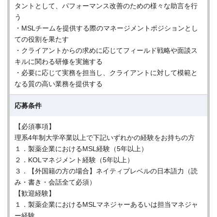
タントとして、パフォーマンス改善のための様々な助言を行
う
・MSLチームを提供する際のマネージメントポジションとし
ての役割を果たす
・クライアントからの求めに応じてフィールド戦略や面談ス
キルに関わる研修を実施する
・必要に応じて実務を担当し、クライアントに対して模範と
なる質の高い業務を提供する
応募条件
【必須事項】
理系4年制大学卒業以上で下記いずれかの経験をお持ちの方
１．製薬企業におけるMSL経験（5年以上）
２．KOLマネジメント経験（5年以上）
３．【外国籍の方の場合】ネイティブレベルの日本語力（読
み・書き・会話全て必須）
【歓迎経験】
１．製薬企業におけるMSLマネジャーあるいは担当マネジャ
ー経験