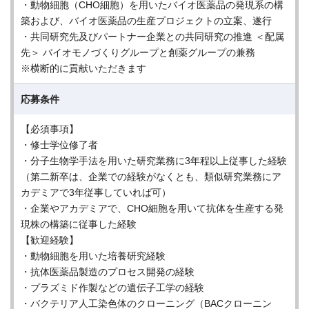
・動物細胞（CHO細胞）を用いたバイオ医薬品の発現系の構
築および、バイオ医薬品の生産プロジェクトの立案、遂行
・共同研究先及びパートナー企業との共同研究の推進 ＜配属
先＞ バイオモノづくりグループと創薬グループの兼務
※横断的に貢献いただきます
応募条件
【必須事項】
・修士学位修了者
・分子生物学手法を用いた研究業務に3年程以上従事した経験
（第二新卒は、企業での経験がなくとも、類似研究業務にア
カデミアで3年従事していれば可）
・企業やアカデミアで、CHO細胞を用いて抗体を生産する発
現株の構築に従事した経験
【歓迎経験】
・動物細胞を用いた培養研究経験
・抗体医薬品製造のプロセス開発の経験
・プラズミド作製などの遺伝子工学の経験
・バクテリア人工染色体のクローニング（BACクローニン