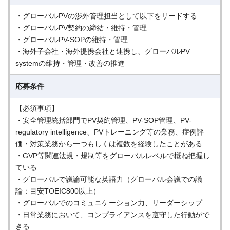
・グローバルPVの渉外管理担当として以下をリードする
・グローバルPV契約の締結・維持・管理
・グローバルPV-SOPの維持・管理
・海外子会社・海外提携会社と連携し、グローバルPV
systemの維持・管理・改善の推進
応募条件
【必須事項】
・安全管理統括部門でPV契約管理、PV-SOP管理、PV-
regulatory intelligence、PVトレーニング等の業務、症例評
価・対策業務から一つもしくは複数を経験したことがある
・GVP等関連法規・規制等をグローバルレベルで概ね把握し
ている
・グローバルで議論可能な英語力（グローバル会議での議
論：目安TOEIC800以上）
・グローバルでのコミュニケーション力、リーダーシップ
・日常業務において、コンプライアンスを遵守した行動がで
きる