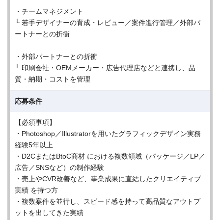
・チームマネジメント
└ 若手デザイナーの育成・レビュー／案件進行管理／外部パ
ートナーとの折衝
・外部パートナーとの折衝
└ 印刷会社・OEMメーカー・広告代理店などと連携し、品
質・納期・コストを管理
応募条件
【必須事項】
・Photoshop／Illustratorを用いたグラフィックデザイン実務
経験5年以上
・D2CまたはBtoC商材 における複数領域（パッケージ／LP／
広告／SNSなど）の制作経験
・売上やCVR改善など、事業成果に直結したクリエイティブ
実績 を持つ方
・複数案件を並行し、スピード感を持って高品質なアウトプ
ットを出してきた実績