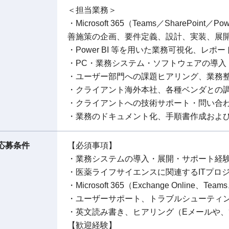
＜担当業務＞
・Microsoft 365（Teams／SharePoin
善施策の企画、要件定義、設計、実装、展
・Power BI 等を用いた業務可視化、レ
・PC・業務システム・ソフトウェアの導
・ユーザー部門への課題ヒアリング、業務
・クライアント海外本社、各種ベンダとの
・クライアントへの技術サポート・問い合
・業務のドキュメント化、手順書作成およ
応募条件
【必須事項】
・業務システムの導入・展開・サポート経験
・医薬ライフサイエンスに関連するITプロ
・Microsoft 365（Exchange Online、
・ユーザーサポート、トラブルシューティ
・英文読み書き、ヒアリング（Eメールや
【歓迎経験】