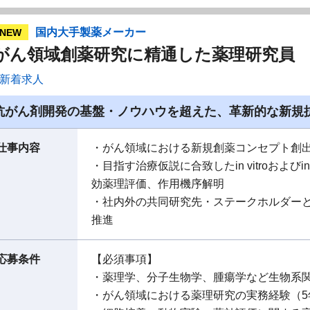
国内大手製薬メーカー
NEW
がん領域創薬研究に精通した薬理研究員
新着求人
抗がん剤開発の基盤・ノウハウを超えた、革新的な新規
仕事内容
・がん領域における新規創薬コンセプト創
・目指す治療仮説に合致したin vitroおよび
効薬理評価、作用機序解明
・社内外の共同研究先・ステークホルダー
推進
応募条件
【必須事項】
・薬理学、分子生物学、腫瘍学など生物系
・がん領域における薬理研究の実務経験（5