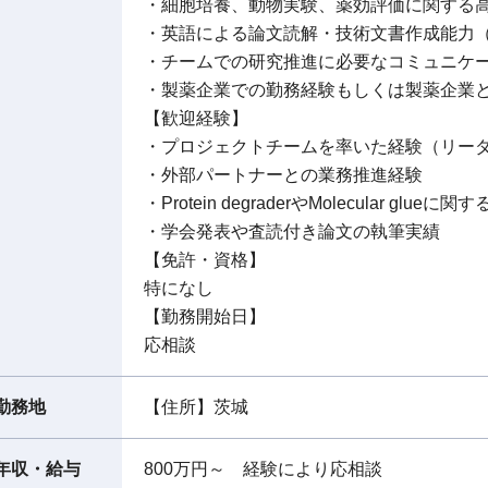
・細胞培養、動物実験、薬効評価に関する
・英語による論文読解・技術文書作成能力（TO
・チームでの研究推進に必要なコミュニケ
・製薬企業での勤務経験もしくは製薬企業と
【歓迎経験】
・プロジェクトチームを率いた経験（リー
・外部パートナーとの業務推進経験
・Protein degraderやMolecular glu
・学会発表や査読付き論文の執筆実績
【免許・資格】
特になし
【勤務開始日】
応相談
勤務地
【住所】茨城
年収・給与
800万円～ 経験により応相談