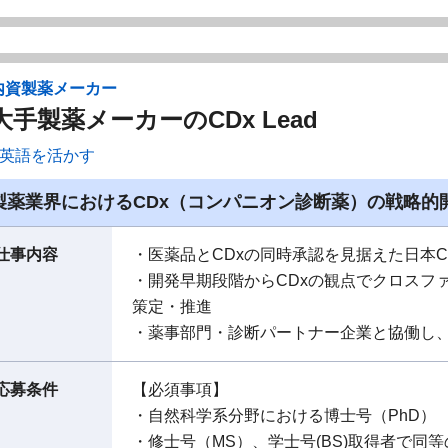
内資製薬メーカー
大手製薬メーカーのCDx Lead
英語を活かす
製薬業界におけるCDx（コンパニオン診断薬）の戦略的
仕事内容
・医薬品とCDxの同時承認を見据えた日本C
・開発早期段階からCDxの観点でクロスフ
策定・推進
・薬事部門・診断パートナー企業と協働し
応募条件
【必須事項】
・自然科学系分野における博士号（PhD）
・修士号（MS）、学士号(BS)取得者で同