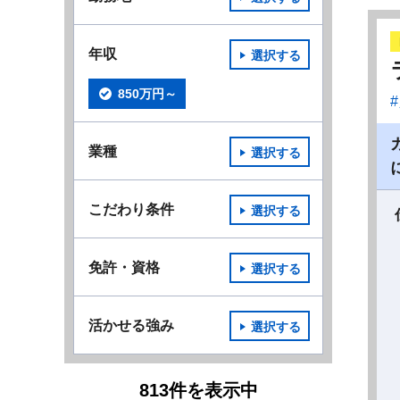
年収
選択する
850万円～
業種
選択する
こだわり条件
選択する
免許・資格
選択する
活かせる強み
選択する
813
件
を表示中