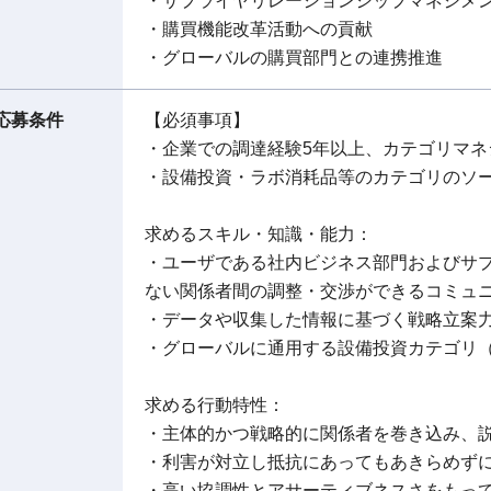
・サプライヤリレーションシップマネジメン
・購買機能改革活動への貢献
・グローバルの購買部門との連携推進
応募条件
【必須事項】
・企業での調達経験5年以上、カテゴリマ
・設備投資・ラボ消耗品等のカテゴリのソ
求めるスキル・知識・能力：
・ユーザである社内ビジネス部門およびサ
ない関係者間の調整・交渉ができるコミュ
・データや収集した情報に基づく戦略立案
・グローバルに通用する設備投資カテゴリ
求める行動特性：
・主体的かつ戦略的に関係者を巻き込み、
・利害が対立し抵抗にあってもあきらめず
・高い協調性とアサーティブネスさをもっ