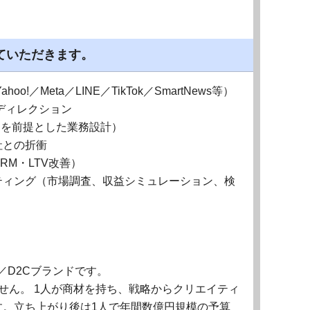
ていただきます。
!／Meta／LINE／TikTok／SmartNews等）
ディレクション
Iを前提とした業務設計）
社との折衝
M・LTV改善）
ティング（市場調査、収益シミュレーション、検
／D2Cブランドです。
せん。 1人が商材を持ち、戦略からクリエイティ
す。立ち上がり後は1人で年間数億円規模の予算