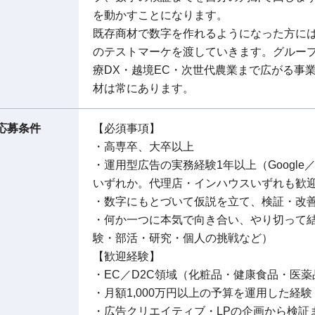
を動かすことになります。
既存商材で数字を作れるようになった方に
のテストマーケを渡していきます。グループ
療DX・越境EC・次世代農業まで広がる事
材は常にあります。
応募条件
【必須事項】
・高専卒、大卒以上
・運用型広告の実務経験1年以上（Google／Yaho
いずれか。代理店・インハウスいずれも歓
・数字にもとづいて仮説を立て、検証・改
・何か一つに本気で向き合い、やり切って
験・部活・研究・個人の挑戦など）
【歓迎経験】
・EC／D2C領域（化粧品・健康食品・医
・月額1,000万円以上の予算を運用した経験
・広告クリエイティブ・LPの企画から検証