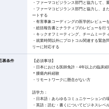
・ファーマコビジランス部門と協力して、
・ファーマコビジランス部門と協力し、また
ートする
・有害事象コーディングの医学的レビュー
・総括報告書とナラティブのレビューを行
・キックオフミーティング、チームミーテ
・就業時間以外にプロトコル関連する緊急
リーに対応する
応募条件
【必須事項】
・日本における医師免許・4年以上の臨床
＊腫瘍内科経験
・リモートワークに懸念がない方
語学力：
・日本語：あらゆるコミュニケーションの
・英語：読む・書くについてビジネスレベ