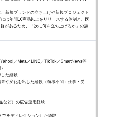
は、新規ブランドの立ち上げや新規プロジェクト
には年間10商品以上をリリースする体制と、医
業群があるため、「次に何を立ち上げるか」の題
o!／Meta／LINE／TikTok／SmartNews等
迎）
善した経験
結果や変化を出した経験（領域不問：仕事・受
薬品など）の広告運用経験
までをディレクションした経験