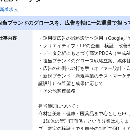
新着求人
担当ブランドのグロースを、広告を軸に一気通貫で担っ
仕事内容
・運用型広告の戦略設計〜運用（Google／Yahoo
・クリエイティブ・LPの企画、検証、改善
・データ分析にもとづく高速PDCA（生成A
・担当ブランドのグロース戦略立案、媒体
・広告の外側への打ち手（オファー設計・CR
・新規ブランド・新規事業のテストマーケ
証設計）※希望と成果に応じて
・その他関連業務
担当範囲について：
商材は美容・健康・医薬品を中心としたEC
「1媒体の管理画面係」という分業はありま
ブ、数字の検証までを自分の判断で回しま