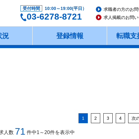
受付時間
10:00～19:00(平日）
求職者の方のお問
03-6278-8721
求人掲載のお問い
状況
登録情報
転職支
1
2
3
4
次
71
求人数
件中1～20件を表示中