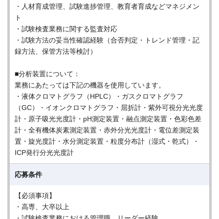
・人材育成管理、試験進捗管理、教育者育成などマネジメン
ト
・試験検査業務に関する監査対応
・試験方法の妥当性確認経験（合否判定・トレンド管理・記
録方法、保管方法等検討）
■分析装置について：
業務にあたっては下記の機器を使用しています。
・液体クロマトグラフ（HPLC）・ガスクロマトグラフ
（GC）・イオンクロマトグラフ・屈折計・紫外可視分光光度
計・原子吸光光度計・pH測定装置・融点測定装置・色彩色差
計・全有機体炭素測定装置・赤外分光光度計・電位差測定装
置・旋光度計・水分測定装置・粒度分布計（湿式・乾式）・
ICP発行分光光度計
応募条件
【必須事項】
・高専、大卒以上
・試験検査業務における管理職、リーダー経験