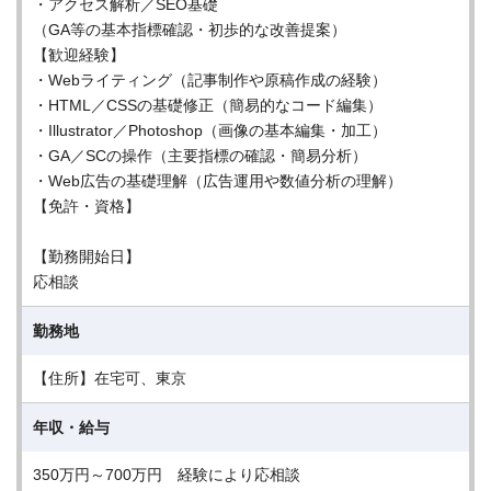
・アクセス解析／SEO基礎
（GA等の基本指標確認・初歩的な改善提案）
【歓迎経験】
・Webライティング（記事制作や原稿作成の経験）
・HTML／CSSの基礎修正（簡易的なコード編集）
・Illustrator／Photoshop（画像の基本編集・加工）
・GA／SCの操作（主要指標の確認・簡易分析）
・Web広告の基礎理解（広告運用や数値分析の理解）
【免許・資格】
【勤務開始日】
応相談
勤務地
【住所】在宅可、東京
年収・給与
350万円～700万円 経験により応相談