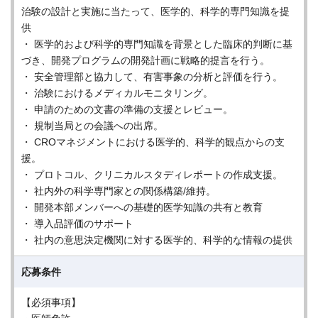
治験の設計と実施に当たって、医学的、科学的専門知識を提
供
・ 医学的および科学的専門知識を背景とした臨床的判断に基
づき、開発プログラムの開発計画に戦略的提言を行う。
・ 安全管理部と協力して、有害事象の分析と評価を行う。
・ 治験におけるメディカルモニタリング。
・ 申請のための文書の準備の支援とレビュー。
・ 規制当局との会議への出席。
・ CROマネジメントにおける医学的、科学的観点からの支
援。
・ プロトコル、クリニカルスタディレポートの作成支援。
・ 社内外の科学専門家との関係構築/維持。
・ 開発本部メンバーへの基礎的医学知識の共有と教育
・ 導入品評価のサポート
・ 社内の意思決定機関に対する医学的、科学的な情報の提供
応募条件
【必須事項】