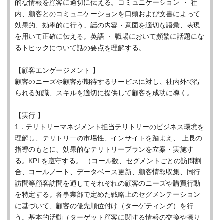
的な情報を顧客に適切に伝える。コミュニケーション ・ 社
内、顧客とのコミュニケーションを口頭および文書によって
効果的、効率的に行う。話の内容・意図を適切な語彙、表現
を用いて正確に伝える。英語 ・ 職場において頻繁に話題にな
るトピックについて話の要点を理解する。
【顧客エンゲージメント 】
顧客のニーズや顧客が期待するサービスに対し、社内外で得
られる知識、スキルを適切に提供して顧客を成功に導く。
【実行 】
1．テリトリーマネジメント担当テリトリーのビジネス環境を
理解し、テリトリーの市場性、インサイトを踏まえ、 上長の
指導のもとに、効果的なテリトリープランを立案・実施す
る。KPI を遵守する。 （コール数、セグメントごとの訪問割
合、コールノート、データベース更新、顧客情報収集、同行
訪問等顧客訪問を通してそれぞれの顧客のニーズや購買行動
を特定する。各事業部で定めた戦略上のセグメンテーション
に基づいて、顧客の優先順位付け（ターゲティング）を行
う。基本的活動（ターゲット顧客に関する情報の交換や擦り