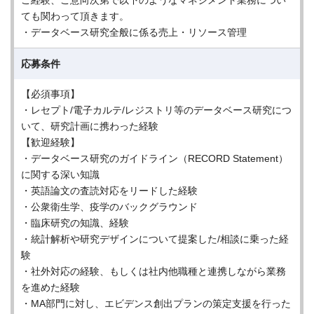
ご経験、ご意向次第で以下のようなマネジメント業務につい
ても関わって頂きます。
・データベース研究全般に係る売上・リソース管理
応募条件
【必須事項】
・レセプト/電子カルテ/レジストリ等のデータベース研究につ
いて、研究計画に携わった経験
【歓迎経験】
・データベース研究のガイドライン（RECORD Statement）
に関する深い知識
・英語論文の査読対応をリードした経験
・公衆衛生学、疫学のバックグラウンド
・臨床研究の知識、経験
・統計解析や研究デザインについて提案した/相談に乗った経
験
・社外対応の経験、もしくは社内他職種と連携しながら業務
を進めた経験
・MA部門に対し、エビデンス創出プランの策定支援を行った