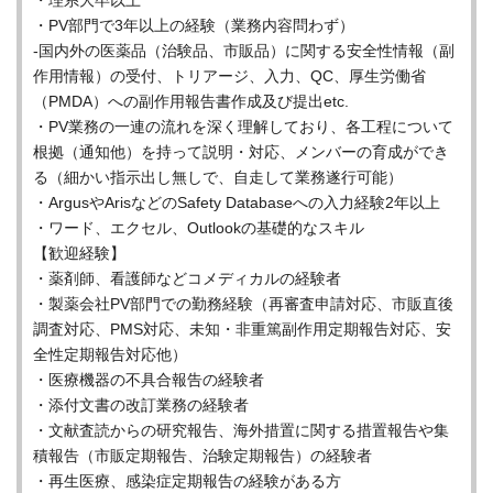
・理系大卒以上
・PV部門で3年以上の経験（業務内容問わず）
-国内外の医薬品（治験品、市販品）に関する安全性情報（副
作用情報）の受付、トリアージ、入力、QC、厚生労働省
（PMDA）への副作用報告書作成及び提出etc.
・PV業務の一連の流れを深く理解しており、各工程について
根拠（通知他）を持って説明・対応、メンバーの育成ができ
る（細かい指示出し無しで、自走して業務遂行可能）
・ArgusやArisなどのSafety Databaseへの入力経験2年以上
・ワード、エクセル、Outlookの基礎的なスキル
【歓迎経験】
・薬剤師、看護師などコメディカルの経験者
・製薬会社PV部門での勤務経験（再審査申請対応、市販直後
調査対応、PMS対応、未知・非重篤副作用定期報告対応、安
全性定期報告対応他）
・医療機器の不具合報告の経験者
・添付文書の改訂業務の経験者
・文献査読からの研究報告、海外措置に関する措置報告や集
積報告（市販定期報告、治験定期報告）の経験者
・再生医療、感染症定期報告の経験がある方