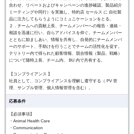
合わせ、リベートおよびキャンペーンの進捗確認、製品紹介
ミーティングや同行）を実施し、特約店 セールス に 自社製
品に注力してもらうようにコミュニケーションをとる。
２．チームへの貢献上長、チームメンバーへの報告・連絡・
相談を迅速に行い、自らアドバイスを仰ぐ。チームメンバー
とともに励ましあい、情報を共有し、自発的にチームメンバ
ーのサポート、手助けを行うことでチームの活性化を促す。
テリトリー内で得られた顧客情報、競合情報（製品、戦略）
について随時上長、チーム内、 BU 内で共有する。
【コンプライアンス 】
社員として、コンプライアンスを理解し遵守する（ PV 管
理、サンプル管理、個人情報管理を含む）。
応募条件
【必須事項】
・Animal Health Care
・Communication