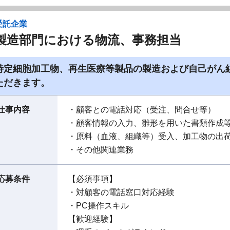
受託企業
製造部門における物流、事務担当
特定細胞加工物、再生医療等製品の製造および自己がん
ただきます。
仕事内容
・顧客との電話対応（受注、問合せ等）
・顧客情報の入力、雛形を用いた書類作成
・原料（血液、組織等）受入、加工物の出
・その他関連業務
応募条件
【必須事項】
・対顧客の電話窓口対応経験
・PC操作スキル
【歓迎経験】