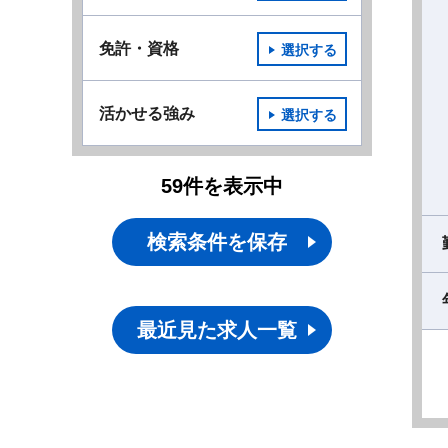
免許・資格
選択する
活かせる強み
選択する
59
件
を表示中
検索条件を保存
最近見た求人一覧