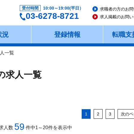
受付時間
10:00～19:00(平日）
求職者の方のお問
03-6278-8721
求人掲載のお問い
状況
登録情報
転職支
人一覧
の求人一覧
1
2
3
次のペ
59
求人数
件中1～20件を表示中