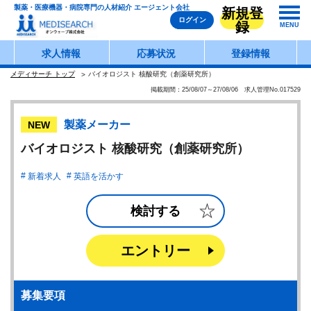
製薬・医療機器・病院専門の人材紹介 エージェント会社
新規登
ログイン
録
MENU
求人情報
応募状況
登録情報
メディサーチ トップ
バイオロジスト 核酸研究（創薬研究所）
掲載期間：25/08/07～27/08/06 求人管理No.017529
製薬メーカー
NEW
バイオロジスト 核酸研究（創薬研究所）
新着求人
英語を活かす
検討する
エントリー
募集要項