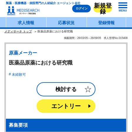
製薬・医療機器・病院専門の人材紹介 エージェント会社
新規登
ログイン
録
MENU
求人情報
応募状況
登録情報
メディサーチ トップ
医薬品原薬における研究職
掲載期間：26/03/05～26/09/05 求人管理No.015408
原薬メーカー
医薬品原薬における研究職
未経験可
検討する
エントリー
募集要項