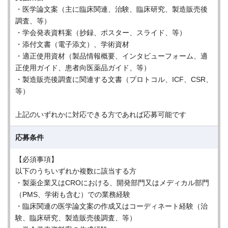
・医学論文案（主に臨床関連、治験、臨床研究、製造販売後
調査、等）
・学会発表資料案（抄録、ポスター、スライド、等）
・添付文書（電子添文）、学術資材
・適正使用資材（製品情報概要、インタビューフォーム、適
正使用ガイド、患者向医薬品ガイド、等）
・製造販売後調査に関連する文書（プロトコル、ICF、CSR、
等）
上記のいずれかに対応できる方であれば応募可能です
応募条件
【必須事項】
以下のうちいずれか複数に該当する方
・製薬企業又はCROにおける、開発部門又はメディカル部門
（PMS、学術も含む）での業務経験
・臨床関連の医学論文案の作成又はコーディネート経験（治
験、臨床研究、製造販売後調査、等）