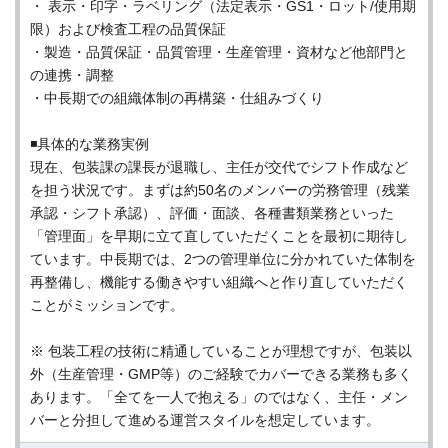
・ 表示・印字・ラベリング（法定表示・GS1・ロット/使用期
限）および検査工程の品質保証
・製造・品質保証・品質管理・生産管理・資材など他部門と
の連携・調整
・中長期での組織体制の再構築・仕組みづくり
◾️具体的な業務実例
現在、包装課の課長が退職し、主任が交代でシフト作成など
を担う状況です。まずは約50名のメンバーの労務管理（残業
承認・シフト承認）、評価・面談、各種書類業務といった
「管理面」を早期に立て直していただくことを最初に期待し
ています。中長期では、2つの管理単位に分かれていた体制を
再整備し、機能する働きやすい組織へと作り直していただく
ことがミッションです。
※ 包装工程の技術に精通していることが理想ですが、包装以
外（生産管理・GMP等）のご経験でカバーできる業務も多く
あります。「全てを一人で抱える」のではなく、主任・メン
バーと分担して進める運営スタイルを想定しています。