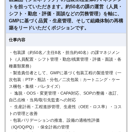
トを担っていただきます。約50名の課の運営（人員・
シフト・勤怠・評価・面談などの労務管理）を軸に、
GMPに基づく品質・生産管理、そして組織体制の再構
築をリードいただくポジションです。
仕事内容
・包装課（約50名／主任8名・担当約40名）の課マネジメン
ト（人員配置・シフト管理・勤怠/残業管理・評価・面談・各
種書類業務）
・製造責任者として、GMPに基づく包装工程の製造管理（一
次包装：PTP・瓶詰・分包／二次包装：カートニング・ケー
ス梱包・集積・パレタイズ）
・ 逸脱・OOS・変更管理・CAPA対応、SOPの整備・改訂、
自己点検・当局/取引先監査への対応
・ 生産計画・工程進捗管理、生産性（OEE・ロス率）・コス
トの管理と改善
・包装バリデーションの推進、設備の適格性評価
（IQ/OQ/PQ）・保全計画の管理