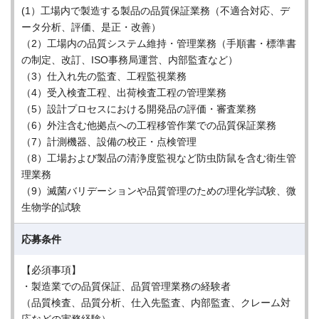
(1）工場内で製造する製品の品質保証業務（不適合対応、デ
ータ分析、評価、是正・改善）
（2）工場内の品質システム維持・管理業務（手順書・標準書
の制定、改訂、ISO事務局運営、内部監査など）
（3）仕入れ先の監査、工程監視業務
（4）受入検査工程、出荷検査工程の管理業務
（5）設計プロセスにおける開発品の評価・審査業務
（6）外注含む他拠点への工程移管作業での品質保証業務
（7）計測機器、設備の校正・点検管理
（8）工場および製品の清浄度監視など防虫防鼠を含む衛生管
理業務
（9）滅菌バリデーションや品質管理のための理化学試験、微
生物学的試験
応募条件
【必須事項】
・製造業での品質保証、品質管理業務の経験者
（品質検査、品質分析、仕入先監査、内部監査、クレーム対