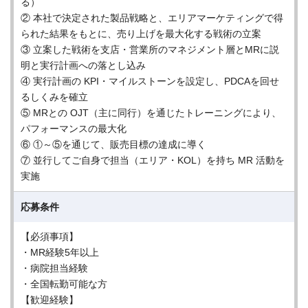
る）
② 本社で決定された製品戦略と、エリアマーケティングで得
られた結果をもとに、売り上げを最大化する戦術の立案
③ 立案した戦術を支店・営業所のマネジメント層とMRに説
明と実行計画への落とし込み
④ 実行計画の KPI・マイルストーンを設定し、PDCAを回せ
るしくみを確立
⑤ MRとの OJT（主に同行）を通じたトレーニングにより、
パフォーマンスの最大化
⑥ ①～⑤を通じて、販売目標の達成に導く
⑦ 並行してご自身で担当（エリア・KOL）を持ち MR 活動を
実施
応募条件
【必須事項】
・MR経験5年以上
・病院担当経験
・全国転勤可能な方
【歓迎経験】