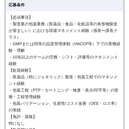
応募条件
【必須事項】
・製造業の包装業務（医薬品・食品・化粧品等の有形物製造
が望ましい）における現場マネジメント経験（係長〜課長ク
ラス）
・GMPまたは同等の品質管理体制（HACCP等）下での実務経
験・理解
・10名以上のチームの労務・シフト・評価等のマネジメント
経験
【歓迎経験】
・医薬品（特にジェネリック）製造・包装工程でのマネジメ
ント経験
・包装工程（PTP・カートニング・検査・表示/印字等）の実
務・工程管理経験
・包装バリデーション、生産性/コスト改善（OEE・ロス率）
の実績
【免許・資格】
特になし