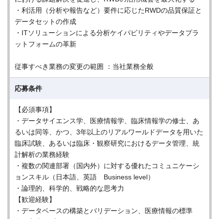
・利活用（分析や報告など）要件に応じたRWDの品質保証と
データセットの作成
・ITソリューションによる分析ケイパビリティやデータプラ
ットフォームの革新
従事すべき業務の変更の範囲 ：当社業務全般
応募条件
【必須事項】
・データサイエンス学、医療情報学、臨床情報学の修士、あ
るいは同等、かつ、3年以上のリアルワールドデータを用いた
臨床試験、あるいは臨床・観察研究におけるデータ管理、統
計解析の業務経験
・複数の関連部署（国内外）に対する優れたコミュニケーシ
ョンスキル（日本語、英語 Business level）
・論理的、科学的、戦略的な思考力
【歓迎経験】
・データベースの構築とバリデーション、医療情報の標準