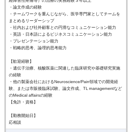
経障害性疼痛等）の治療の実務経験３年以上
・論文作成の経験
・チームワークを重んじながら、医学専門家としてチームを
まとめるリーダーシップ
・社内および社外顧客との円滑なコミュニケーション能力
・英語・日本語によるビジネスコミュニケーション能力
・プレゼンテーション能力
・戦略的思考、論理的思考能力
【歓迎経験】
・遺伝子治療、核酸医薬に関連した臨床研究や基礎研究実施
の経験
・他の製薬会社におけるNeuroscience/Pain領域での開発経
験、または市販後臨床試験、論文作成、TL managementなど
のMedical affairsの経験
【免許・資格】
【勤務開始日】
応相談