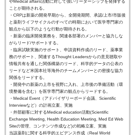
やMedical affairs活動に対して強いリーダーシップを発揮する
ことが期待される。
・CRPは新薬の開発早期から、全開発期間、承認/上市/市販後
と薬剤ライフサイクルのすべての時期において医学専門家の
観点から以下のような行動が期待される。
・新薬の臨床開発業務を、関連各部署のメンバーと協力しな
がらリード/サポートする。
・臨床試験実施のサポート、申請資料作成のリード、薬事業
務のサポート、関連するThought Leadersからの意見聴取や
情報共有を通した関係構築のリード、科学的データの公表の
リードなど米国本社等海外のチームメンバーとの密接な協力
関係をリードする。
・開発中の新薬の上市を視野に入れ、上市後の準備活動（環
境整備を含む）を医学専門家の観点からリードする。
・Medical Event（アドバイザリーボード会議、Scientific
Interviewなど）の計画立案、実施
・外部顧客に対するMedical education活動(Scientific
Exchange Meeting, Health Education Meeting, Med Ed Web
Siteの管理、コンテンツ作成など)の戦略立案、実施
当該薬剤に関する科学的エビデンス作成（Real World