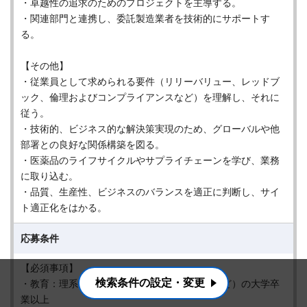
・卓越性の追求のためのプロジェクトを主導する。
・関連部門と連携し、委託製造業者を技術的にサポートす
る。
【その他】
・従業員として求められる要件（リリーバリュー、レッドブ
ック、倫理およびコンプライアンスなど）を理解し、それに
従う。
・技術的、ビジネス的な解決策実現のため、グローバルや他
部署との良好な関係構築を図る。
・医薬品のライフサイクルやサプライチェーンを学び、業務
に取り込む。
・品質、生産性、ビジネスのバランスを適正に判断し、サイ
ト適正化をはかる。
応募条件
【必須事項】
検索条件の設定・変更
・教育：理系学部（薬学、工学、化学、理学など）の大学卒
業以上