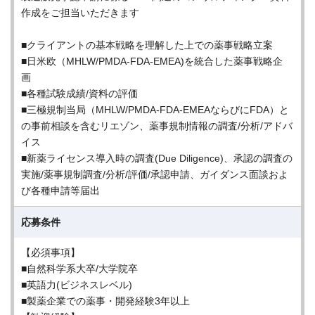
作成をご担当いただきます
■クライアントの基本戦略を理解した上での薬事戦略立案
■日米欧（MHLW/PMDA-FDA-EMEA)を統合した薬事戦略企
画
■各種試験成績/資料の評価
■三極規制当局（MHLW/PMDA-FDA-EMEAならびにFDA）と
の事前相談を含むリエゾン、薬事規制情報の調査/分析/アドバ
イス
■新薬ライセンス導入時の調査(Due Diligence)、承認の調査の
実施/薬事規制調査/分析/評価/承認申請、ガイダンス面談およ
び各種申請等届出
応募条件
【必須事項】
■自然科学系大卒/大学院卒
■英語力(ビジネスレベル)
■製薬企業での薬事・開発経験3年以上