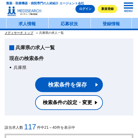
製薬・医療機器・病院専門の人材紹介 エージェント会社
ログイン
新規登録
MENU
求人情報
応募状況
登録情報
メディサーチ トップ
兵庫県の求人一覧
兵庫県の求人一覧
現在の検索条件
兵庫県
検索条件を保存
検索条件の設定・変更
117
該当求人数
件中21～40件を表示中