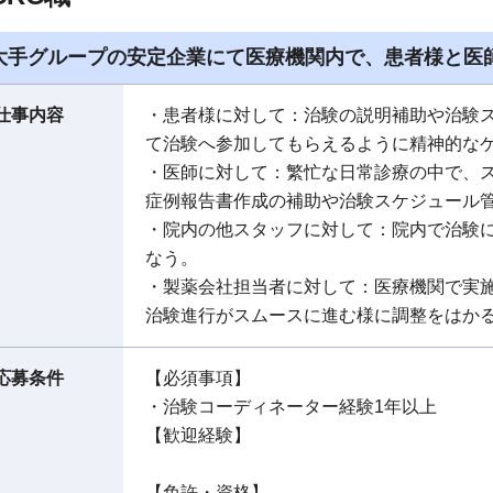
大手グループの安定企業にて医療機関内で、患者様と医
仕事内容
・患者様に対して：治験の説明補助や治験
て治験へ参加してもらえるように精神的な
・医師に対して：繁忙な日常診療の中で、
症例報告書作成の補助や治験スケジュール
・院内の他スタッフに対して：院内で治験
なう。
・製薬会社担当者に対して：医療機関で実
治験進行がスムースに進む様に調整をはか
応募条件
【必須事項】
・治験コーディネーター経験1年以上
【歓迎経験】
【免許・資格】