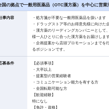
全国の拠点で一般用医薬品（OTC漢方薬）を中心に営業
仕事内容
・処方箋が不要な一般用医薬品を扱います
・ドラッグストア等のお得意先様に向けた
・漢方薬のリーディングカンパニーとして
様一人ひとりに合った漢方薬をお届けしま
・企画提案から店頭プロモーションまでを
るポジションです。
応募条件
【必須事項】
・大卒以上
・提案型の営業経験者
・コミュニケーション能力を有する方
・全国転勤可能な方
【歓迎経験】
特になし
【免許・資格】