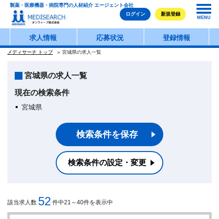
製薬・医療機器・病院専門の人材紹介 エージェント会社
ログイン
新規登録
MENU
求人情報
応募状況
登録情報
メディサーチ トップ
宮城県の求人一覧
宮城県の求人一覧
現在の検索条件
宮城県
検索条件を保存
検索条件の設定・変更
52
該当求人数
件中21～40件を表示中