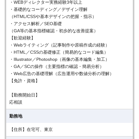
・WEBディレクター実務経験3年以上
・基礎的なコーディング／デザイン理解
（HTML/CSSや基本デザインの把握・指示）
・アクセス解析／SEO基礎
（GA等の基本指標確認・初歩的な改善提案）
【歓迎経験】
・Webライティング（記事制作や原稿作成の経験）
・HTML／CSSの基礎修正（簡易的なコード編集）
・Illustrator／Photoshop（画像の基本編集・加工）
・GA／SCの操作（主要指標の確認・簡易分析）
・Web広告の基礎理解（広告運用や数値分析の理解）
【免許・資格】
【勤務開始日】
応相談
勤務地
【住所】在宅可、東京