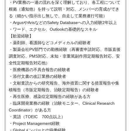
・PV業務の一連の流れを深く理解しており、各工程について
根拠（通知他）を持って説明・対応、メンバーの育成ができ
る（細かい指示出し無しで、自走して業務遂行可能）
・ArgusやArisなどのSafety Databaseへの入力経験2年以上
・ワード、エクセル、Outlookの基礎的なスキル
【歓迎経験】
・薬剤師、看護師などコメディカルの経験者
・製薬会社PV部門での勤務経験（再審査申請対応、市販直後
調査対応、PMS対応、未知・非重篤副作用定期報告対応、安
全性定期報告対応他）
・医療機器の不具合報告の経験者
・添付文書の改訂業務の経験者
・文献査読からの研究報告、海外措置に関する措置報告や集
積報告（市販定期報告、治験定期報告）の経験者
・再生医療、感染症定期報告の経験がある方
・臨床開発業務の経験（治験モニター、Clinical Research
Coordinator）がある方
・英語（TOEIC 700点以上）
・Project Management経験
・Globalメンバーとの協働経験