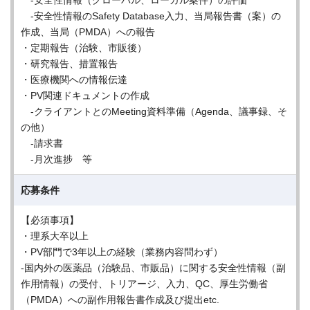
-安全性情報（グローバル、ローカル案件）の評価
-安全性情報のSafety Database入力、当局報告書（案）の
作成、当局（PMDA）への報告
・定期報告（治験、市販後）
・研究報告、措置報告
・医療機関への情報伝達
・PV関連ドキュメントの作成
-クライアントとのMeeting資料準備（Agenda、議事録、そ
の他）
-請求書
-月次進捗 等
応募条件
【必須事項】
・理系大卒以上
・PV部門で3年以上の経験（業務内容問わず）
-国内外の医薬品（治験品、市販品）に関する安全性情報（副
作用情報）の受付、トリアージ、入力、QC、厚生労働省
（PMDA）への副作用報告書作成及び提出etc.