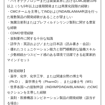
・バイオテクノロジーまたは製薬業界におけるCMC経験10年
以上（うち5年以上は後期開発または商業化段階の経験）
・CMCチームを主導してINDおよびNDA/BLA/MAA申請を行っ
た複数製品の開発経験があることが望ましい
・無菌注射剤またはプレフィルドシリンジ製剤に関する豊富
な経験
・CDMO管理経験
・規制要件に関する十分な知識
・語学力：英語および／または日本語（読み書き・会話）
・優れたコミュニケーション能力と部門横断的な協働スキル
・少数精鋭かつスピード感のある環境で活躍できる起業家的
マインドセット
【歓迎経験】
・薬学、化学、化学工学、または関連分野の博士号
（Ph.D.）、薬学博士号（PharmD）、または修士号（MS）
・世界各国への規制申請（IND/IMPD/NDA/BLA/MAA）のCMC
セクションを主導した経験
・薬剤・医療機器コンビネーション製品の開発経験（該当す
る場合）