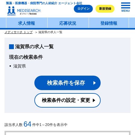
製薬・医療機器・病院専門の人材紹介 エージェント会社
ログイン
新規登録
MENU
求人情報
応募状況
登録情報
メディサーチ トップ
滋賀県の求人一覧
滋賀県の求人一覧
現在の検索条件
滋賀県
検索条件を保存
検索条件の設定・変更
64
該当求人数
件中1～20件を表示中