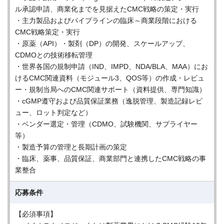
ル承認申請、商業化までを見据えたCMC戦略の策定・実行
・主力製品およびパイプラインの臨床～商業段階における
CMC戦略策定・実行
・原薬（API）・製剤（DP）の開発、スケールアップ、
CDMOとの技術移転管理
・世界各国の規制申請（IND、IMPD、NDA/BLA、MAA）にお
けるCMC関連資料（モジュール3、QOS等）の作成・レビュ
ー・規制当局へのCMC関連サポート（資料提供、専門知識）
・cGMP遵守および品質保証業務（逸脱管理、製造記録レビ
ュー、ロット判定など）
・ベンダー選定・管理（CDMO、試験機関、サプライヤー
等）
・製造予算の管理と長期計画の策定
・臨床、薬事、品質保証、商業部門と連携したCMC戦略の事
業整合
応募条件
【必須事項】