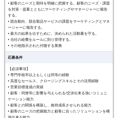
• 顧客のニーズと期待を明確に把握する。顧客のニーズ・課題
を対策・提案とともにマーケティングやマネージャーに報告
する。
• 競合動向、競合製品サービスの課題をマーケティングとマネ
ージャーに報告する。
• 最大の結果を出すために、決められた活動量を守る。
• 当社の経費をルールに則り管理する。
• その他指示された付随する業務
応募条件
【必須事項】
• 専門学校卒以上もしくは同等の経験
• 高度なセールス、クロージングスキルとその活用経験
• 営業目標達成の実績
• 顧客・同僚等に影響を与えられる/交渉出来る強いコミュニ
ケーション能力
• 顧客との関係を構築し、維持成長させられる能力
• 顧客のニーズの把握能力と顧客に合ったソリューションを構
築出来る能力