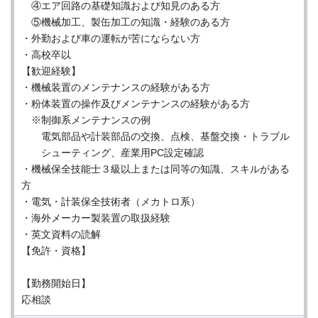
④エア回路の基礎知識および知⾒のある⽅
⑤機械加⼯、製⽸加⼯の知識・経験のある⽅
・外勤および⾞の運転が苦にならない⽅
・⾼校卒以
【歓迎経験】
・機械装置のメンテナンスの経験がある⽅
・粉体装置の操作及びメンテナンスの経験がある⽅
※制御系メンテナンスの例
電気部品や計装部品の交換、点検、基盤交換・トラブル
シューティング、産業⽤PC設定確認
・機械保全技能⼠３級以上または同等の知識、スキルがある
⽅
・電気・計装保全技術者（メカトロ系）
・海外メーカー製装置の取扱経験
・英⽂資料の読解
【免許・資格】
【勤務開始日】
応相談