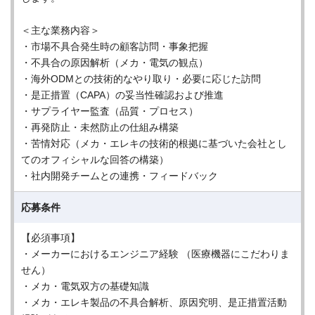
＜主な業務内容＞
・市場不具合発生時の顧客訪問・事象把握
・不具合の原因解析（メカ・電気の観点）
・海外ODMとの技術的なやり取り・必要に応じた訪問
・是正措置（CAPA）の妥当性確認および推進
・サプライヤー監査（品質・プロセス）
・再発防止・未然防止の仕組み構築
・苦情対応（メカ・エレキの技術的根拠に基づいた会社とし
てのオフィシャルな回答の構築）
・社内開発チームとの連携・フィードバック
応募条件
【必須事項】
・メーカーにおけるエンジニア経験 （医療機器にこだわりま
せん）
・メカ・電気双方の基礎知識
・メカ・エレキ製品の不具合解析、原因究明、是正措置活動