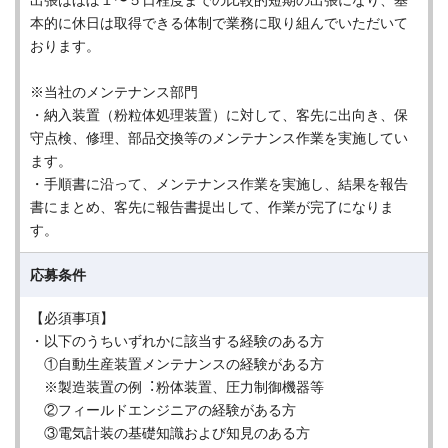
出張はほぼ１〜５⽇程度までの⽐較的短期の出張になり、基
本的に休⽇は取得できる体制で業務に取り組んでいただいて
おります。
※当社のメンテナンス部⾨
・納⼊装置（粉粒体処理装置）に対して、客先に出向き、保
守点検、修理、部品交換等のメンテナンス作業を実施してい
ます。
・⼿順書に沿って、メンテナンス作業を実施し、結果を報告
書にまとめ、客先に報告書提出して、作業が完了になりま
す。
応募条件
【必須事項】
・以下のうちいずれかに該当する経験のある⽅
①⾃動⽣産装置メンテナンスの経験がある⽅
※製造装置の例︓粉体装置、圧⼒制御機器等
②フィールドエンジニアの経験がある⽅
③電気計装の基礎知識および知⾒のある⽅