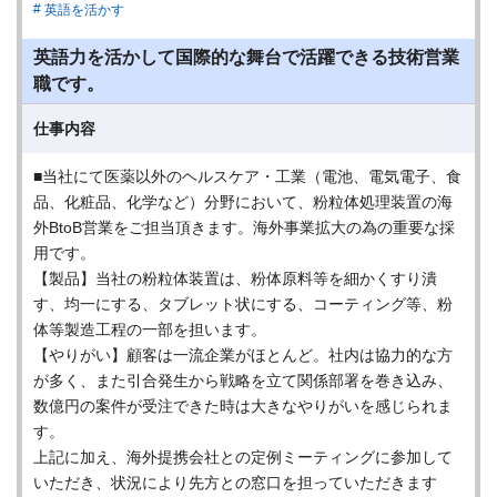
英語を活かす
英語力を活かして国際的な舞台で活躍できる技術営業
職です。
仕事内容
■当社にて医薬以外のヘルスケア・⼯業（電池、電気電⼦、⾷
品、化粧品、化学など）分野において、粉粒体処理装置の海
外BtoB営業をご担当頂きます。海外事業拡⼤の為の重要な採
⽤です。
【製品】当社の粉粒体装置は、粉体原料等を細かくすり潰
す、均⼀にする、タブレット状にする、コーティング等、粉
体等製造⼯程の⼀部を担います。
【やりがい】顧客は⼀流企業がほとんど。社内は協⼒的な⽅
が多く、また引合発⽣から戦略を⽴て関係部署を巻き込み、
数億円の案件が受注できた時は⼤きなやりがいを感じられま
す。
上記に加え、海外提携会社との定例ミーティングに参加して
いただき、状況により先⽅との窓⼝を担っていただきます