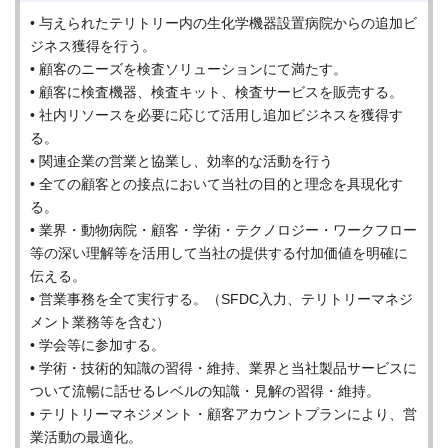
• 与えられたテリトリー内の生化学機器設置病院からの追加ビ
ジネス獲得を行う。
• 顧客のニーズを検査ソリューションにて満たす。
• 顧客に検査機器、検査キット、検査サービスを販売する。
• 社内リソースを必要に応じて活用し追加ビジネスを獲得す
る。
• 関連企業の営業と協業し、効率的な活動を行う
• 全ての顧客との接点において当社の目的と理念を具現化す
る。
• 業界・動物病院・顧客・学術・テクノロジー・ワークフロー
等の深い理解等を活用して当社の提供する付加価値を明確に
伝える。
• 営業事務を全て実行する。（SFDC入力、テリトリーマネジ
メント業務等を含む）
• 学会等に参加する。
• 学術・技術的知識の習得・維持、業界と当社製品サービスに
ついて流暢に話せるレベルの知識・見解の習得・維持。
• テリトリーマネジメント・顧客アカウントプランにより、営
業活動の最適化。