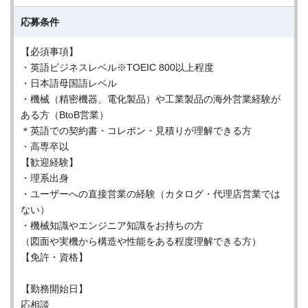
応募条件
【必須事項】
・英語ビジネスレベル※TOEIC 800以上程度
・⽇本語⺟国語レベル
・機械（精密機器、電化製品）や⼯業製品の海外営業経験が
ある⽅（BtoB営業）
＊英語での契約書・コレポン・⾒積りが理解できる⽅
・⾼専卒以
【歓迎経験】
・理系出⾝
・ユーザーへの直接営業の経験（カタログ・代理店営業では
ない）
・機械知識やエンジニア知識をお持ちの⽅
（図⾯や実機から構造や性能をある程度理解できる⽅）
【免許・資格】
【勤務開始日】
応相談