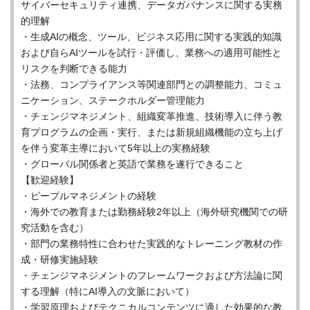
サイバーセキュリティ連携、データガバナンスに関する実務
的理解
・生成AIの概念、ツール、ビジネス応用に関する実践的知識
および自らAIツールを試行・評価し、業務への適用可能性と
リスクを判断できる能力
・法務、コンプライアンス等関連部門との調整能力、コミュ
ニケーション、ステークホルダー管理能力
・チェンジマネジメント、組織変革推進、技術導入に伴う教
育プログラムの企画・実行、または新規組織機能の立ち上げ
を伴う変革主導において5年以上の実務経験
・グローバル関係者と英語で業務を遂行できること
【歓迎経験】
・ピープルマネジメントの経験
・海外での教育または勤務経験2年以上（海外研究機関での研
究活動を含む）
・部門の業務特性に合わせた実践的なトレーニング教材の作
成・研修実施経験
・チェンジマネジメントのフレームワークおよび方法論に関
する理解（特にAI導入の文脈において）
・学習原理およびテクニカルコンテンツに適した効果的な教