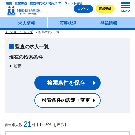
製薬・医療機器・病院専門の人材紹介 エージェント会社
ログイン
新規登録
MENU
求人情報
応募状況
登録情報
メディサーチ トップ
監査の求人一覧
監査の求人一覧
現在の検索条件
監査
検索条件を保存
検索条件の設定・変更
21
該当求人数
件中1～20件を表示中