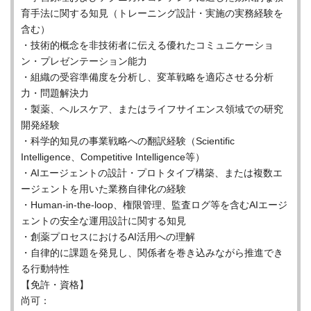
育手法に関する知見（トレーニング設計・実施の実務経験を
含む）
・技術的概念を非技術者に伝える優れたコミュニケーショ
ン・プレゼンテーション能力
・組織の受容準備度を分析し、変革戦略を適応させる分析
力・問題解決力
・製薬、ヘルスケア、またはライフサイエンス領域での研究
開発経験
・科学的知見の事業戦略への翻訳経験（Scientific
Intelligence、Competitive Intelligence等）
・AIエージェントの設計・プロトタイプ構築、または複数エ
ージェントを用いた業務自律化の経験
・Human-in-the-loop、権限管理、監査ログ等を含むAIエージ
ェントの安全な運用設計に関する知見
・創薬プロセスにおけるAI活用への理解
・自律的に課題を発見し、関係者を巻き込みながら推進でき
る行動特性
【免許・資格】
尚可：