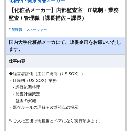
化粧品・健康食品メーカー
【化粧品メーカー】内部監査室 IT統制・業務
監査 / 管理職（課長補佐～課長）
管理職・マネージャー
国内大手化粧品メーカにて、販促企画をお願いいたし
ます。
仕事内容
◆経営者評価（主にIT統制（US SOX））
・IT統制（US-SOX）業務
- 評価範囲整理
- 監査計画策定
- 監査の実施
・既存ルールの理解＋改善視点の提示
※ご入社直後は現担当とペアになり実行頂きます。