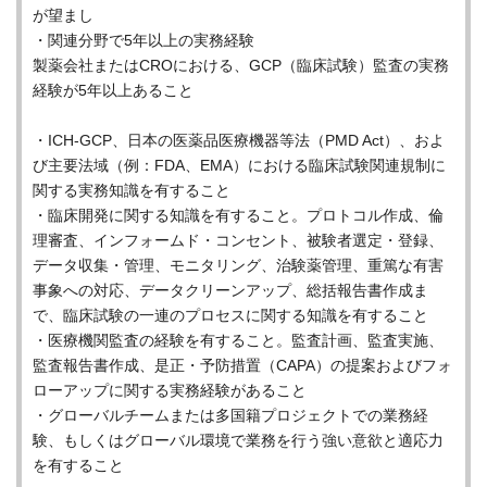
が望まし
・関連分野で5年以上の実務経験
製薬会社またはCROにおける、GCP（臨床試験）監査の実務
経験が5年以上あること
・ICH-GCP、日本の医薬品医療機器等法（PMD Act）、およ
び主要法域（例：FDA、EMA）における臨床試験関連規制に
関する実務知識を有すること
・臨床開発に関する知識を有すること。プロトコル作成、倫
理審査、インフォームド・コンセント、被験者選定・登録、
データ収集・管理、モニタリング、治験薬管理、重篤な有害
事象への対応、データクリーンアップ、総括報告書作成ま
で、臨床試験の一連のプロセスに関する知識を有すること
・医療機関監査の経験を有すること。監査計画、監査実施、
監査報告書作成、是正・予防措置（CAPA）の提案およびフォ
ローアップに関する実務経験があること
・グローバルチームまたは多国籍プロジェクトでの業務経
験、もしくはグローバル環境で業務を行う強い意欲と適応力
を有すること