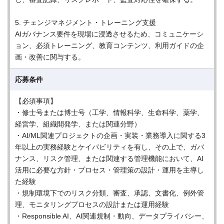
5. チェンジマネジメント・トレーニング支援
AIガバナンス要件を現場に浸透させるため、コミュニケーシ
ョン、必須トレーニング、教育コンテンツ、利用ガイドの企
画・改善に関与する。
応募条件
【必須事項】
・修士号または博士号（工学、情報科学、生命科学、薬学、
経営学、組織開発学、または関連分野）
・AI/ML関連プロジェクトの企画・実装・業務導入に関する3
年以上の実務経験とケイパビリティを有し、その上で、ガバ
ナンス、リスク管理、または関連する管理機能において、AI
活用に必要な方針・プロセス・管理策の設計・運用を主導し
た経験
・規制環境下でのリスク分類、審査、承認、文書化、例外管
理、モニタリングプロセスの設計または運用経験
・Responsible AI、AI関連規制・動向、データプライバシー、