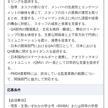
タリングを提供する。
・指導、タスクの割り当て、メンバーの生産性とエンゲージ
メントの確保を通じて、スタッフの日々の業務の運営を取り
まとめ、支援する。パフォーマンス向上に向けた課題や改善
の機会に対処し、スタッフの成長と発展を支援する。
・QA部内の職場風土・文化を維持・醸成し、弊社のリーダー
シップ行動を体現する。主要な関係者と上下双方向で円滑に
コミュニケーションを図り、連携を促進する。
・日本の開発部門におけるQAの窓口として、日本における
QA業務に関するガイダンスを提供する。
・日本国内のステークホルダーと連携し、クオリティマネジ
メントユニット（QMU）の一員として日常的な支援を提供す
る。
・PMDA査察時には、担当している監査業務の範囲につい
て、関係部門と協力して対応する。
応募条件
【必須事項】
・理系・文系いずれかの学士号（BS/BA）または同等の学歴