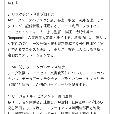
進する。
2. リスク分類・審査プロセス
AIユースケースのリスク分類、審査、承認、例外管理、モニ
タリング、記録管理を運用する。データ利用、プライバシ
ー、セキュリティ、人による監督、検証、透明性等の
Responsible AI管理策を定義・維持する。将来的には、低リス
ク案件の受付・一次分類・審査資料作成等をAIが自律的に実
行できるプロセスを設計し、高リスク案件は人による判断へ
適切にエスカレーションする。
3. AIに関するデータガバナンス連携
データ取扱い、アクセス、文書化要件について、データガバ
ナンス、データアーキテクチャ、プライバシー・セキュリテ
ィ部門と連携し、AI側のガードレールを整備する。
4. リージョナルアセスメント・部門連携
各リージョン関係者と連携し、AI規制・社内基準への対応状
況を評価する。法務、コンプライアンス等関連部門と連携
し、審査記録、リスクレポート、監査対応性を確保する。