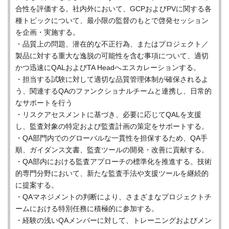
合性を評価する。社内外において、GCPおよびPVに関する各
種トピックについて、最小限の監督のもとで啓発セッション
を企画・実施する。
・品質上の問題、潜在的な不正行為、またはプロジェクト／
製品に対する重大な逸脱の可能性を含む事項について、適切
かつ迅速にQALおよびTA Headへエスカレーションする。
・担当する試験に対して適切な品質管理体制が確保されるよ
う、関連するQAのファンクショナルチームと連携し、日常的
なサポートを行う
・リスクアセスメントに基づき、必要に応じてQALを支援
し、監査対象の特定および監査計画の策定をサポートする。
・QA部門内でのグローバルな一貫性を担保するため、QA手
順、ガイダンス文書、監査ツールの開発・改善に貢献する。
・QA部内における監査アプローチの標準化を推進する。技術
的専門分野において、新たな監査手法や支援ツールを継続的
に提案する。
・QAマネジメントの判断により、さまざまなプロジェクトチ
ームにおける特別任務に積極的に参加する。
・経験の浅いQAメンバーに対して、トレーニングおよびメン