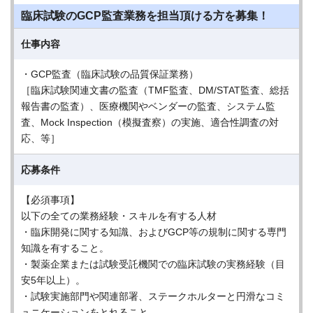
臨床試験のGCP監査業務を担当頂ける方を募集！
仕事内容
・GCP監査（臨床試験の品質保証業務）
［臨床試験関連文書の監査（TMF監査、DM/STAT監査、総括
報告書の監査）、医療機関やベンダーの監査、システム監
査、Mock Inspection（模擬査察）の実施、適合性調査の対
応、等］
応募条件
【必須事項】
以下の全ての業務経験・スキルを有する人材
・臨床開発に関する知識、およびGCP等の規制に関する専門
知識を有すること。
・製薬企業または試験受託機関での臨床試験の実務経験（目
安5年以上）。
・試験実施部門や関連部署、ステークホルターと円滑なコミ
ュニケーションをとれること。