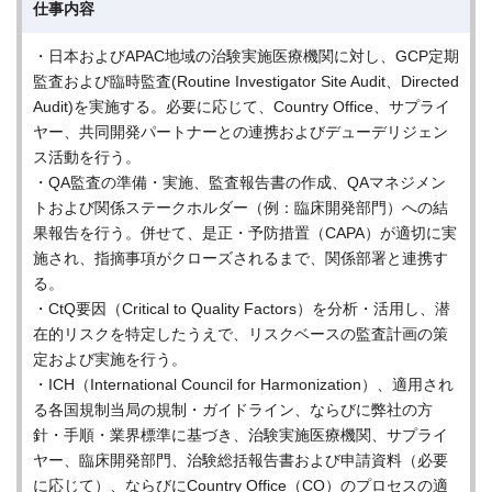
仕事内容
・日本およびAPAC地域の治験実施医療機関に対し、GCP定期
監査および臨時監査(Routine Investigator Site Audit、Directed
Audit)を実施する。必要に応じて、Country Office、サプライ
ヤー、共同開発パートナーとの連携およびデューデリジェン
ス活動を行う。
・QA監査の準備・実施、監査報告書の作成、QAマネジメン
トおよび関係ステークホルダー（例：臨床開発部門）への結
果報告を行う。併せて、是正・予防措置（CAPA）が適切に実
施され、指摘事項がクローズされるまで、関係部署と連携す
る。
・CtQ要因（Critical to Quality Factors）を分析・活用し、潜
在的リスクを特定したうえで、リスクベースの監査計画の策
定および実施を行う。
・ICH（International Council for Harmonization）、適用され
る各国規制当局の規制・ガイドライン、ならびに弊社の方
針・手順・業界標準に基づき、治験実施医療機関、サプライ
ヤー、臨床開発部門、治験総括報告書および申請資料（必要
に応じて）、ならびにCountry Office（CO）のプロセスの適