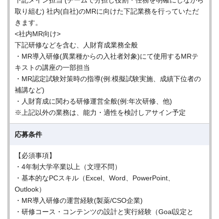
下記メイン担当 (チームで分担し役割・任務を明確にしながら
取り組む) 社内(自社)のMRに向けた下記業務を行っていただ
きます。
<社内MR向け>
下記研修などを含む、人財育成業務全般
・MR導入研修(異業種からの入社者対象)にて使用するMRテ
キストの講座の一部担当
・MR認定試験対策時の指導(例:模擬試験実施、成績下位者の
補講など)
・人財育成に関わる研修運営全般(例:年次研修、他)
※上記以外の業務は、能力・適性を検討しアサイン予定
応募条件
【必須事項】
・4年制大学卒業以上（文理不問）
・基本的なPCスキル（Excel、Word、PowerPoint、
Outlook）
・MR導入研修の運営経験(製薬/CSO企業)
・研修コース・コンテンツの設計と実行経験（Goal設定と