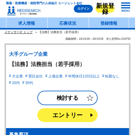
製薬・医療機器・病院専門の人材紹介 エージェント会社
新規登
ログイン
録
MENU
求人情報
応募状況
登録情報
メディサーチ トップ
【法務】法務担当（若手採用）
掲載期間：24/10/28～26/10/28 求人管理No.019750
大手グループ企業
【法務】法務担当（若手採用）
大企業
受託会社
上場企業
年間休日120日以上
転勤なし
20代
30代
検討する
エントリー
募集要項