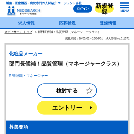
製薬・医療機器・病院専門の人材紹介 エージェント会社
新規登
ログイン
録
MENU
求人情報
応募状況
登録情報
メディサーチ トップ
部門長候補！品質管理（マネージャークラス）
掲載期間：26/03/02～26/09/01 求人管理No.011371
化粧品メーカー
部門長候補！品質管理（マネージャークラス）
管理職・マネージャー
検討する
エントリー
募集要項