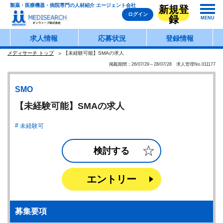
製薬・医療機器・病院専門の人材紹介 エージェント会社
新規登
ログイン
録
MENU
求人情報
応募状況
登録情報
メディサーチ トップ
【未経験可能】SMAの求人
掲載期間：26/07/29～28/07/28 求人管理No.011177
SMO
【未経験可能】SMAの求人
未経験可
検討する
エントリー
募集要項