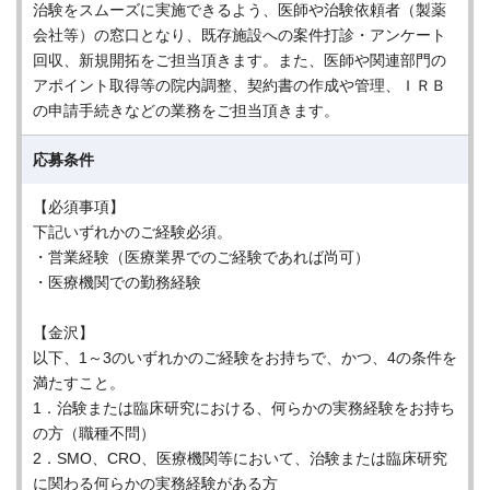
治験をスムーズに実施できるよう、医師や治験依頼者（製薬
会社等）の窓口となり、既存施設への案件打診・アンケート
回収、新規開拓をご担当頂きます。また、医師や関連部門の
アポイント取得等の院内調整、契約書の作成や管理、ＩＲＢ
の申請手続きなどの業務をご担当頂きます。
応募条件
【必須事項】
下記いずれかのご経験必須。
・営業経験（医療業界でのご経験であれば尚可）
・医療機関での勤務経験
【金沢】
以下、1～3のいずれかのご経験をお持ちで、かつ、4の条件を
満たすこと。
1．治験または臨床研究における、何らかの実務経験をお持ち
の方（職種不問）
2．SMO、CRO、医療機関等において、治験または臨床研究
に関わる何らかの実務経験がある方