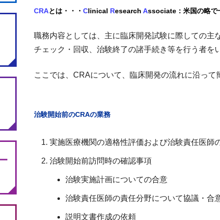
CRA
とは・・・
C
linical
R
esearch
A
ssociate：米国の
職務内容としては、主に臨床開発試験に際しての主な
チェック・回収、治験終了の諸手続き等を行う者を
ここでは、CRAについて、臨床開発の流れに沿って
治験開始前のCRAの業務
実施医療機関の適格性評価および治験責任医師
ー
治験開始前訪問時の確認事項
治験実施計画についての合意
治験責任医師の責任分野について協議・合
説明文書作成の依頼