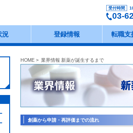
受付時間
1
03-6
状況
登録情報
転職支
HOME
> 業界情報 新薬が誕生するまで
ー
創薬から申請・再評価までの流れ
ー