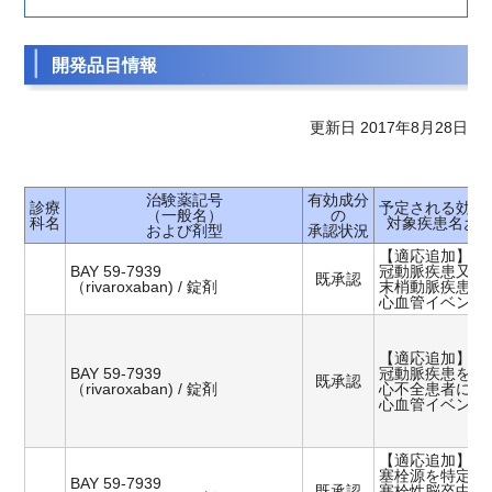
開発品目情報
更新日 2017年8月28日
治験薬記号
有効成分
診療
予定される効能
（一般名）
の
科名
対象疾患名お
および剤型
承認状況
【適応追加】
BAY 59-7939
冠動脈疾患又は
既承認
（rivaroxaban) / 錠剤
末梢動脈疾患患
心血管イベント
【適応追加】
BAY 59-7939
冠動脈疾患を合
既承認
（rivaroxaban) / 錠剤
心不全患者にお
心血管イベント
【適応追加】
塞栓源を特定で
BAY 59-7939
既承認
塞栓性脳卒中患