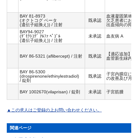
BAY 81-8973
血液凝固第Ⅷ因
(オクトコグ ベータ
既承認
欠乏患者におけ
(遺伝子組換え)) / 注射
出血傾向の抑制
BAY94-9027
(ﾀﾞﾓｸﾄｺｸﾞ ｱﾙﾌｧ ﾍﾟｺﾞﾙ
未承認
血友病 A
(遺伝子組換え)) / 注射
【適応追加】
BAY 86-5321 (aflibercept) / 注射
既承認
血管新生緑内障
BAY 86-5300
子宮内膜症に伴
(drospirenone/ethinylestradiol)
既承認
の改善及び月経
/ 錠剤
BAY 1002670(vilaprisan) / 錠剤
未承認
子宮筋腫
▲この求人はご登録の上お問い合わせください。
関連ページ