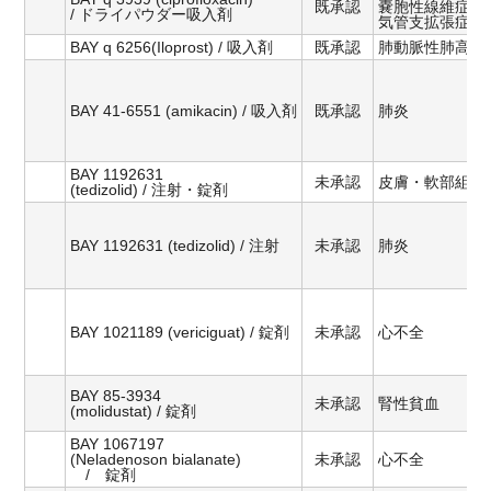
既承認
嚢胞性線維症以
/ ドライパウダー吸入剤
気管支拡張症
BAY q 6256(Iloprost) / 吸入剤
既承認
肺動脈性肺高血
BAY 41-6551 (amikacin) / 吸入剤
既承認
肺炎
BAY 1192631
未承認
皮膚・軟部組織
(tedizolid) / 注射・錠剤
BAY 1192631 (tedizolid) / 注射
未承認
肺炎
BAY 1021189 (vericiguat) / 錠剤
未承認
心不全
BAY 85-3934
未承認
腎性貧血
(molidustat) / 錠剤
BAY 1067197
(Neladenoson bialanate)
未承認
心不全
/ 錠剤