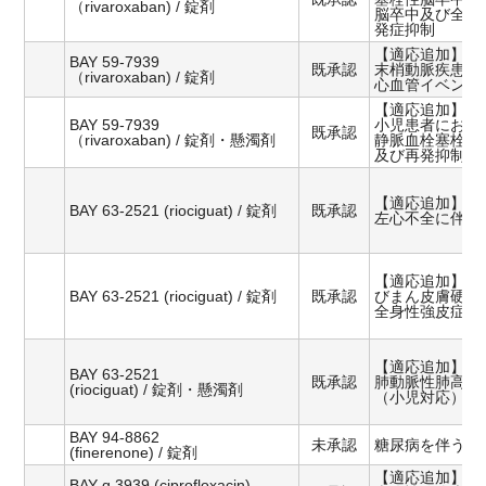
（rivaroxaban) / 錠剤
脳卒中及び全身
発症抑制
【適応追加】
BAY 59-7939
既承認
末梢動脈疾患患
（rivaroxaban) / 錠剤
心血管イベント
【適応追加】
BAY 59-7939
小児患者におけ
既承認
（rivaroxaban) / 錠剤・懸濁剤
静脈血栓塞栓症
及び再発抑制
【適応追加】
BAY 63-2521 (riociguat) / 錠剤
既承認
左心不全に伴う
【適応追加】
BAY 63-2521 (riociguat) / 錠剤
既承認
びまん皮膚硬化
全身性強皮症
【適応追加】
BAY 63-2521
既承認
肺動脈性肺高血
(riociguat) / 錠剤・懸濁剤
（小児対応）
BAY 94-8862
未承認
糖尿病を伴う慢
(finerenone) / 錠剤
【適応追加】
BAY q 3939 (ciprofloxacin)