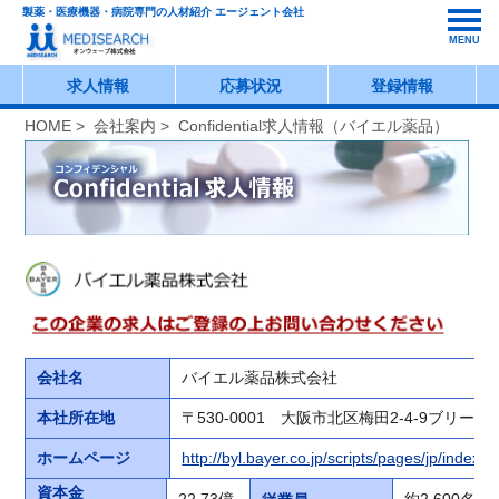
製薬・医療機器・病院専門の人材紹介 エージェント会社
MENU
求人情報
応募状況
登録情報
HOME
>
会社案内
> Confidential求人情報（バイエル薬品）
会社名
バイエル薬品株式会社
本社所在地
〒530-0001 大阪市北区梅田2-4-9ブリー
ホームページ
http://byl.bayer.co.jp/scripts/pages/jp/index.p
資本金
22.73億
約2,600名