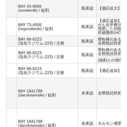
BAY 43-9006
既承認
【適応拡大】甲
(sorafenib) / 錠剤
【適応追加】
BAY 73-4506
がん化学療法後
既承認
(regorafenib) / 錠剤
増悪した切除不
肝細胞癌(HCC)
BAY 88-8223
骨転移のある
既承認
(塩化ラジウム-223) / 注射
去勢抵抗性前立
骨転移のある
BAY 88-8223
去勢抵抗性前立
既承認
(塩化ラジウム-223) / 注射
(他剤との併用療
BAY 88-8223
既承認
【適応追加】乳
(塩化ラジウム-223) / 注射
BAY 1841788
未承認
去勢抵抗性前立
(darolutamide) / 錠剤
BAY 1841788
未承認
ホルモン感受性
(darolutamide) / 錠剤