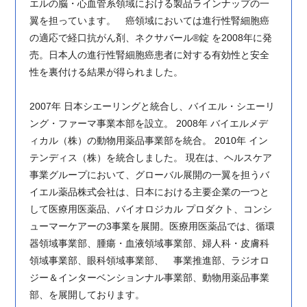
エルの脳・心血管系領域における製品ラインナップの一
翼を担っています。 癌領域においては進行性腎細胞癌
の適応で経口抗がん剤、ネクサバール®錠 を2008年に発
売。日本人の進行性腎細胞癌患者に対する有効性と安全
性を裏付ける結果が得られました。
2007年 日本シエーリングと統合し、バイエル・シエーリ
ング・ファーマ事業本部を設立。 2008年 バイエルメデ
ィカル（株）の動物用薬品事業部を統合。 2010年 イン
テンディス（株）を統合しました。 現在は、ヘルスケア
事業グループにおいて、グローバル展開の一翼を担うバ
イエル薬品株式会社は、日本における主要企業の一つと
して医療用医薬品、バイオロジカル プロダクト、コンシ
ューマーケアーの3事業を展開。医療用医薬品では、循環
器領域事業部、腫瘍・血液領域事業部、婦人科・皮膚科
領域事業部、眼科領域事業部、 事業推進部、ラジオロ
ジー＆インターベンションナル事業部、動物用薬品事業
部、を展開しております。