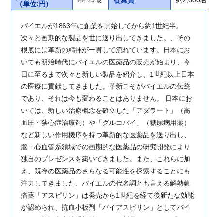
従業員
（単位:円）
バイエルが1863年に創業を開始してから約1世紀半。
次々と画期的な製品を世に送り出してきました。、その
根底には革新の精神が一貫して流れています。日本にお
いても明治時代にバイエルの医薬品の販売が始まり、今
日に至るまで次々と新しい製品を紹介し、1世紀以上日本
の医療に貢献してきました。革新こそがバイエルの伝統
であり、それは今も変わることはありません。 日本にお
いては、新しい治療概念を確立した「アダラート」（高
血圧・狭心症治療剤）や「グルコバイ」（糖尿病用薬）
など新しい作用機序を持つ革新的な医薬品を送り出し、
脳・心血管系領域での画期的な医薬品の研究開発により
独自のプレゼンスを築いてきました。また、これらに加
え、既存の医薬品のさらなる可能性を探索することにも
注力してきました。バイエルの代名詞とも言える解熱鎮
痛薬「アスピリン」は発売から1世紀を経て後新たな効能
が認められ、抗血小板剤「バイアスピリン」としてバイ