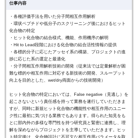
仕事内容
・各種評価手法を用いた分子間相互作用解析
・環状ペプチドや低分子のスクリーニング後におけるヒット
化合物の特定
・ヒット化合物の結合様式、機能、作用機序の解明
・Hit to Lead段階における化合物の結合活性情報の提供
・各標的分子に応じたアッセイ系の構築、プロジェクトの進
捗に応じた系の選定と最適化
・分子間相互作用解析技術の開発（従来法では定量解析が困
難な標的や相互作用に対応する新技術の開発、スループット
向上を目的とした、wet/dry両面からの技術開発）
ヒット化合物の特定においては、False negative（見逃し）を
起こさないという責任感を持って業務を遂行していただきま
すが、同時に新規ヒット化合物の機能性や相互作用のユニー
ク性に最初に気づける業務でもあります。得られた知見をも
とに部内外の多様な専門性を持つ研究員と緊密に連携し、理
解を深めながらプロジェクトを主導していただきます。ヒッ
ト特定後は、化合物設計に不可欠な相互作用パラメータを取