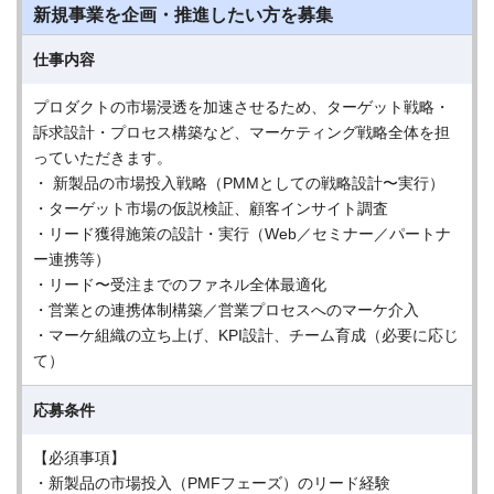
新規事業を企画・推進したい方を募集
仕事内容
プロダクトの市場浸透を加速させるため、ターゲット戦略・
訴求設計・プロセス構築など、マーケティング戦略全体を担
っていただきます。
・ 新製品の市場投入戦略（PMMとしての戦略設計〜実行）
・ターゲット市場の仮説検証、顧客インサイト調査
・リード獲得施策の設計・実行（Web／セミナー／パートナ
ー連携等）
・リード〜受注までのファネル全体最適化
・営業との連携体制構築／営業プロセスへのマーケ介入
・マーケ組織の立ち上げ、KPI設計、チーム育成（必要に応じ
て）
応募条件
【必須事項】
・新製品の市場投入（PMFフェーズ）のリード経験