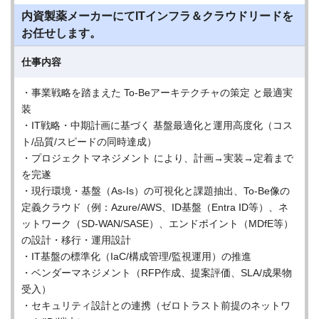
内資製薬メーカーにてITインフラ＆クラウドリードを
お任せします。
仕事内容
・事業戦略を踏まえた To-Beアーキテクチャの策定 と最適実
装
・IT戦略・中期計画に基づく 基盤最適化と運用高度化（コス
ト/品質/スピードの同時達成）
・プロジェクトマネジメント により、計画→実装→定着まで
を完遂
・現行環境・基盤（As-Is）の可視化と課題抽出、To-Be像の
定義クラウド（例：Azure/AWS、ID基盤（Entra ID等）、ネ
ットワーク（SD-WAN/SASE）、エンドポイント（MDfE等）
の設計・移行・運用設計
・IT基盤の標準化（IaC/構成管理/監視運用）の推進
・ベンダーマネジメント（RFP作成、提案評価、SLA/成果物
受入）
・セキュリティ設計との連携（ゼロトラスト前提のネットワ