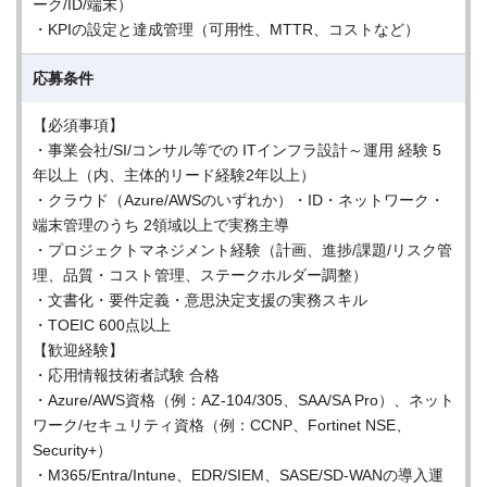
ーク/ID/端末）
・KPIの設定と達成管理（可用性、MTTR、コストなど）
応募条件
【必須事項】
・事業会社/SI/コンサル等での ITインフラ設計～運用 経験 5
年以上（内、主体的リード経験2年以上）
・クラウド（Azure/AWSのいずれか）・ID・ネットワーク・
端末管理のうち 2領域以上で実務主導
・プロジェクトマネジメント経験（計画、進捗/課題/リスク管
理、品質・コスト管理、ステークホルダー調整）
・文書化・要件定義・意思決定支援の実務スキル
・TOEIC 600点以上
【歓迎経験】
・応用情報技術者試験 合格
・Azure/AWS資格（例：AZ-104/305、SAA/SA Pro）、ネット
ワーク/セキュリティ資格（例：CCNP、Fortinet NSE、
Security+）
・M365/Entra/Intune、EDR/SIEM、SASE/SD-WANの導入運