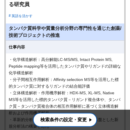
る研究員
英語を活かす
タンパク質科学や質量分析分野の専門性を通じた創薬/
技術プロジェクトの推進
仕事内容
・化学構造解析：高分解能LC-MS/MS, Intact Protein MS,
Peptide mapping等を活用したタンパク質やリガンドの詳細な
化学構造解析
・分子間相互作用解析：Affinity selection MS等を活用した標
的タンパク質に対するリガンドの結合能評価
・立体構造解析・作用機序解析：HDX-MS, XL-MS, Native
MS等を活用した標的タンパク質－リガンド複合体や、タンパ
ク質－タンパク質複合体の相互作用解析に基づく立体構造解
析および作用機序解析
・革新的分析法開発：最先端の質量分析技術を基盤とした新
検索条件の設定・変更
規分析法の構築と応用