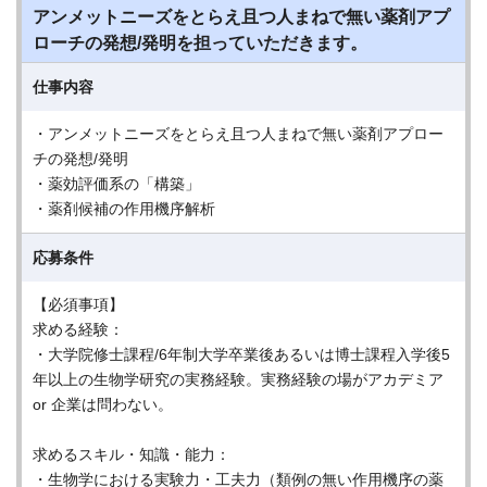
アンメットニーズをとらえ且つ人まねで無い薬剤アプ
ローチの発想/発明を担っていただきます。
仕事内容
・アンメットニーズをとらえ且つ人まねで無い薬剤アプロー
チの発想/発明
・薬効評価系の「構築」
・薬剤候補の作用機序解析
応募条件
【必須事項】
求める経験：
・大学院修士課程/6年制大学卒業後あるいは博士課程入学後5
年以上の生物学研究の実務経験。実務経験の場がアカデミア
or 企業は問わない。
求めるスキル・知識・能力：
・生物学における実験力・工夫力（類例の無い作用機序の薬