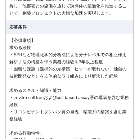
得し、他部署との協働を通じて誘導体の最適化を推進するこ
とで、創薬プロジェクトの大幅な加速を実現します。
応募条件
【必須事項】
求める経験
・SPRなど物理化学的分析法による分子レベルでの相互作用
解析手法の構築を伴う業務の経験を3年以上程度
・困難な課題（難標的の系構築、ヒットが取れない、独自の
技術開発など）を主体的な取り組みにより解決した経験
求めるスキル・知識・能力
・in-vitro cell freeおよびcell-based assay系の構築を含む業務
経験
・リコンビナントタンパク質の発現・精製系の構築を含む業
務経験
求める行動特性：