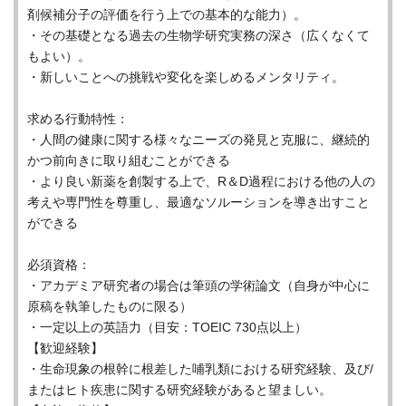
剤候補分子の評価を行う上での基本的な能力）。
・その基礎となる過去の生物学研究実務の深さ（広くなくて
もよい）。
・新しいことへの挑戦や変化を楽しめるメンタリティ。
求める行動特性：
・人間の健康に関する様々なニーズの発見と克服に、継続的
かつ前向きに取り組むことができる
・より良い新薬を創製する上で、R＆D過程における他の人の
考えや専門性を尊重し、最適なソルーションを導き出すこと
ができる
必須資格：
・アカデミア研究者の場合は筆頭の学術論文（自身が中心に
原稿を執筆したものに限る）
・一定以上の英語力（目安：TOEIC 730点以上）
【歓迎経験】
・生命現象の根幹に根差した哺乳類における研究経験、及び/
またはヒト疾患に関する研究経験があると望ましい。