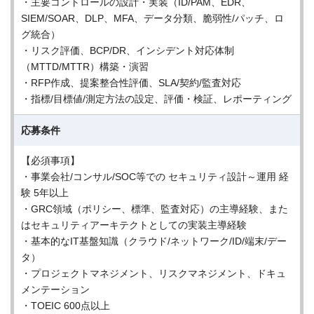
・主要コントロールの設計・実装（ID/PAM、EDR、
SIEM/SOAR、DLP、MFA、データ分類、脆弱性/パッチ、ロ
グ統合）
・リスク評価、BCP/DR、インシデント対応体制
（MTTD/MTTR）構築・演習
・RFP作成、提案整合性評価、SLA/契約/監査対応
・指標/目標値/測定方法の設定、評価・検証、レポーティング
応募条件
【必須事項】
・事業会社/コンサル/SOC等での セキュリティ設計～運用 経
験 5年以上
・GRC領域（ポリシー、標準、監査対応）の主導経験、また
はセキュリティアーキテクトとしての実装主導経験
・基本的なIT基盤知識（クラウド/ネットワーク/ID/端末/デー
タ）
・プロジェクトマネジメント、リスクマネジメント、ドキュ
メンテーション
・TOEIC 600点以上