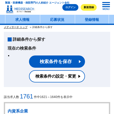
製薬・医療機器・病院専門の人材紹介 エージェント会社
ログイン
新規登録
MENU
求人情報
応募状況
登録情報
メディサーチ トップ
詳細条件から探す
詳細条件から探す
現在の検索条件
検索条件を保存
検索条件の設定・変更
1761
該当求人数
件中1621～1640件を表示中
内資系企業