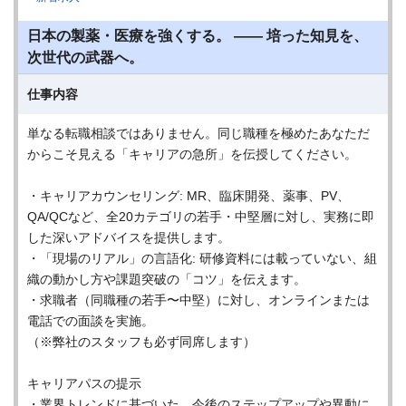
日本の製薬・医療を強くする。 ―― 培った知見を、
次世代の武器へ。
仕事内容
単なる転職相談ではありません。同じ職種を極めたあなただ
からこそ見える「キャリアの急所」を伝授してください。
・キャリアカウンセリング: MR、臨床開発、薬事、PV、
QA/QCなど、全20カテゴリの若手・中堅層に対し、実務に即
した深いアドバイスを提供します。
・「現場のリアル」の言語化: 研修資料には載っていない、組
織の動かし方や課題突破の「コツ」を伝えます。
・求職者（同職種の若手〜中堅）に対し、オンラインまたは
電話での面談を実施。
（※弊社のスタッフも必ず同席します）
キャリアパスの提示
・業界トレンドに基づいた、今後のステップアップや異動に