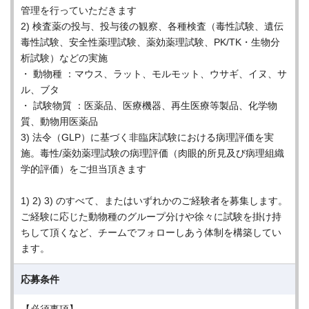
管理を行っていただきます
2) 検査薬の投与、投与後の観察、各種検査（毒性試験、遺伝
毒性試験、安全性薬理試験、薬効薬理試験、PK/TK・生物分
析試験）などの実施
・ 動物種 ：マウス、ラット、モルモット、ウサギ、イヌ、サ
ル、ブタ
・ 試験物質 ：医薬品、医療機器、再生医療等製品、化学物
質、動物用医薬品
3) 法令（GLP）に基づく非臨床試験における病理評価を実
施。毒性/薬効薬理試験の病理評価（肉眼的所見及び病理組織
学的評価）をご担当頂きます
1) 2) 3) のすべて、またはいずれかのご経験者を募集します。
ご経験に応じた動物種のグループ分けや徐々に試験を掛け持
ちして頂くなど、チームでフォローしあう体制を構築してい
ます。
応募条件