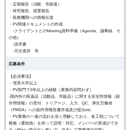
・定期報告（治験、市販後）
・研究報告、措置報告
・医療機関への情報伝達
・PV関連ドキュメントの作成
-クライアントとのMeeting資料準備（Agenda、議事録、そ
の他）
-請求書
-月次進捗 等
応募条件
【必須事項】
・理系大卒以上
・PV部門で3年以上の経験（業務内容問わず）
-国内外の医薬品（治験品、市販品）に関する安全性情報（副
作用情報）の受付、トリアージ、入力、QC、厚生労働省
（PMDA）への副作用報告書作成及び提出etc.
・PV業務の一連の流れを深く理解しており、各工程について
根拠（通知他）を持って説明・対応、メンバーの育成ができ
る（細かい指示出し無しで、自走して業務遂行可能）