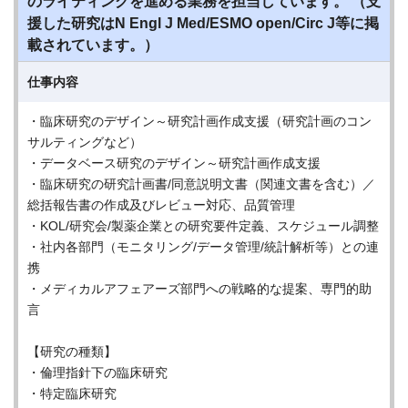
のライティングを進める業務を担当しています。 （支
援した研究はN Engl J Med/ESMO open/Circ J等に掲
載されています。）
仕事内容
・臨床研究のデザイン～研究計画作成支援（研究計画のコン
サルティングなど）
・データベース研究のデザイン～研究計画作成支援
・臨床研究の研究計画書/同意説明文書（関連文書を含む）／
総括報告書の作成及びレビュー対応、品質管理
・KOL/研究会/製薬企業との研究要件定義、スケジュール調整
・社内各部門（モニタリング/データ管理/統計解析等）との連
携
・メディカルアフェアーズ部門への戦略的な提案、専門的助
言
【研究の種類】
・倫理指針下の臨床研究
・特定臨床研究