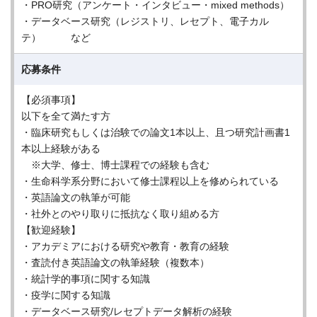
・PRO研究（アンケート・インタビュー・mixed methods）
・データベース研究（レジストリ、レセプト、電子カル
テ） など
応募条件
【必須事項】
以下を全て満たす方
・臨床研究もしくは治験での論文1本以上、且つ研究計画書1
本以上経験がある
※大学、修士、博士課程での経験も含む
・生命科学系分野において修士課程以上を修められている
・英語論文の執筆が可能
・社外とのやり取りに抵抗なく取り組める方
【歓迎経験】
・アカデミアにおける研究や教育・教育の経験
・査読付き英語論文の執筆経験（複数本）
・統計学的事項に関する知識
・疫学に関する知識
・データベース研究/レセプトデータ解析の経験