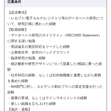
応募条件
【必須事項】
・レセプト/電子カルテ/レジストリ等のデータベース研究につ
いて、研究計画に携わった経験
【歓迎経験】
・データベース研究のガイドライン（RECORD Statement）
に関する深い知識
・英語論文の査読対応をリードした経験
・公衆衛生学、疫学のバックグラウンド
・臨床研究の知識、経験
・統計解析や研究デザインについて提案した/相談に乗った経
験
・社外対応の経験、もしくは社内他職種と連携しながら業務
を進めた経験
・MA部門に対し、エビデンス創出プランの策定支援を行った
経験
・後輩の育成、もしくはラインマネジメントの経験
・新しい組織を立ち上げた経験
【免許・資格】