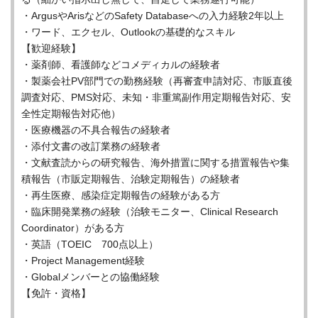
・ArgusやArisなどのSafety Databaseへの入力経験2年以上
・ワード、エクセル、Outlookの基礎的なスキル
【歓迎経験】
・薬剤師、看護師などコメディカルの経験者
・製薬会社PV部門での勤務経験（再審査申請対応、市販直後
調査対応、PMS対応、未知・非重篤副作用定期報告対応、安
全性定期報告対応他）
・医療機器の不具合報告の経験者
・添付文書の改訂業務の経験者
・文献査読からの研究報告、海外措置に関する措置報告や集
積報告（市販定期報告、治験定期報告）の経験者
・再生医療、感染症定期報告の経験がある方
・臨床開発業務の経験（治験モニター、Clinical Research
Coordinator）がある方
・英語（TOEIC 700点以上）
・Project Management経験
・Globalメンバーとの協働経験
【免許・資格】