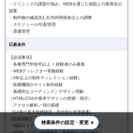
・クリニックの課題や強み、WEBを通じた他院との差異化の
提案
・制作物の確認含む社内外関係各位との調整
・スケジュール作成/管理
・原価管理
応募条件
【必須事項】
・各種専門学校卒以上 / 経験者のみ募集
・WEBディレクター実務経験
（3年以上の制作ディレクション経験）
・医療機関のサイト制作経験
・基礎的なコーディング／デザイン理解
（HTML/CSSや基本デザインの把握・指示）
・アクセス解析／SEO基礎
（GA等の基本指標確認・初歩的な改善提案）
【歓迎経験】
検索条件の設定・変更
・Webライティング（記事制作や原稿作成の経験）
・HTML／CSSの基礎修正（簡易的なコード編集）