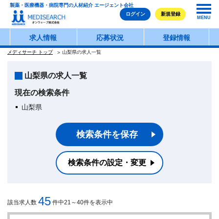
製薬・医療機器・病院専門の人材紹介 エージェント会社
ログイン
新規登録
MENU
求人情報
応募状況
登録情報
メディサーチ トップ
山梨県の求人一覧
山梨県の求人一覧
現在の検索条件
山梨県
検索条件を保存
検索条件の設定・変更
45
該当求人数
件中21～40件を表示中