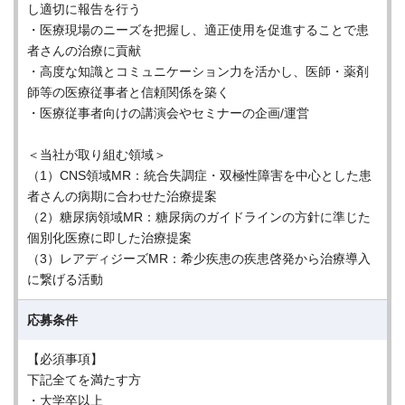
し適切に報告を行う
・医療現場のニーズを把握し、適正使用を促進することで患
者さんの治療に貢献
・高度な知識とコミュニケーション力を活かし、医師・薬剤
師等の医療従事者と信頼関係を築く
・医療従事者向けの講演会やセミナーの企画/運営
＜当社が取り組む領域＞
（1）CNS領域MR：統合失調症・双極性障害を中心とした患
者さんの病期に合わせた治療提案
（2）糖尿病領域MR：糖尿病のガイドラインの方針に準じた
個別化医療に即した治療提案
（3）レアディジーズMR：希少疾患の疾患啓発から治療導入
に繋げる活動
応募条件
【必須事項】
下記全てを満たす方
・大学卒以上