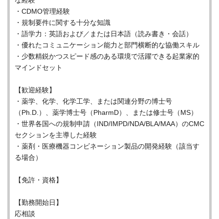
な経験
・CDMO管理経験
・規制要件に関する十分な知識
・語学力：英語および／または日本語（読み書き・会話）
・優れたコミュニケーション能力と部門横断的な協働スキル
・少数精鋭かつスピード感のある環境で活躍できる起業家的
マインドセット
【歓迎経験】
・薬学、化学、化学工学、または関連分野の博士号
（Ph.D.）、薬学博士号（PharmD）、または修士号（MS）
・世界各国への規制申請（IND/IMPD/NDA/BLA/MAA）のCMC
セクションを主導した経験
・薬剤・医療機器コンビネーション製品の開発経験（該当す
る場合）
【免許・資格】
【勤務開始日】
応相談