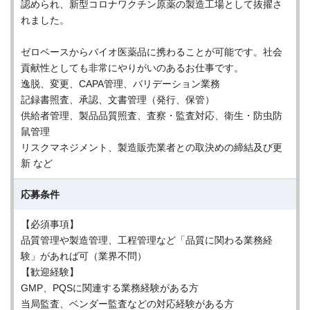
認められ、新型コロナワクチン原薬の製造工場として抜擢さ
れました。
ゼロベースからバイオ医薬品に携わることが可能です。社会
貢献性としても非常にやりがいのあるお仕事です。
逸脱、変更、CAPA管理、バリデーション業務
記録書照査、承認、文書管理（発行、保管）
供給者管理、製品品質照査、査察・監査対応、衛生・防虫防
鼠管理
リスクマネジメント、製造販売業者との取決めの締結及び更
新 など
応募条件
【必須事項】
品質管理や製造管理、工程管理など「品質に関わる業務経
験」があれば可（業界不問）
【歓迎経験】
GMP、PQSに関連する業務経験がある方
当局監査、ベンダー監査などの対応経験がある方