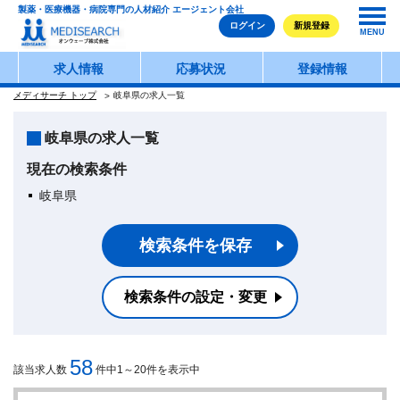
製薬・医療機器・病院専門の人材紹介 エージェント会社
ログイン
新規登録
MENU
求人情報
応募状況
登録情報
メディサーチ トップ
岐阜県の求人一覧
岐阜県の求人一覧
現在の検索条件
岐阜県
検索条件を保存
検索条件の設定・変更
58
該当求人数
件中1～20件を表示中