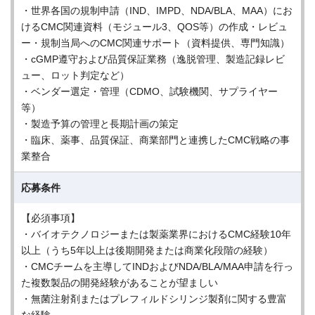
・世界各国の規制申請（IND、IMPD、NDA/BLA、MAA）にお
けるCMC関連資料（モジュール3、QOS等）の作成・レビュ
ー・規制当局へのCMC関連サポート（資料提供、専門知識）
・cGMP遵守および品質保証業務（逸脱管理、製造記録レビ
ュー、ロット判定など）
・ベンダー選定・管理（CDMO、試験機関、サプライヤー
等）
・製造予算の管理と長期計画の策定
・臨床、薬事、品質保証、商業部門と連携したCMC戦略の事
業整合
応募条件
【必須事項】
・バイオテクノロジーまたは製薬業界におけるCMC経験10年
以上（うち5年以上は後期開発または商業化段階の経験）
・CMCチームを主導してINDおよびNDA/BLA/MAA申請を行っ
た複数製品の開発経験があることが望ましい
・無菌注射剤またはプレフィルドシリンジ製剤に関する豊富