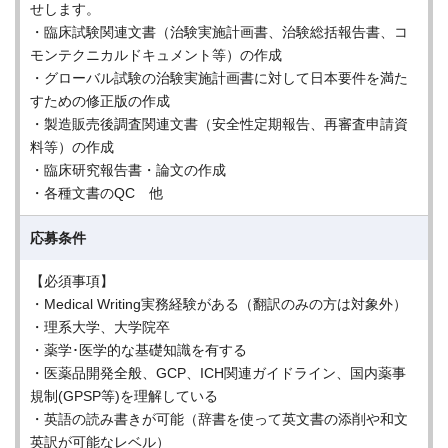
せします。
・臨床試験関連文書（治験実施計画書、治験総括報告書、コ
モンテクニカルドキュメント等）の作成
・グローバル試験の治験実施計画書に対して日本要件を満た
すための修正版の作成
・製造販売後調査関連文書（安全性定期報告、再審査申請資
料等）の作成
・臨床研究報告書・論文の作成
・各種文書のQC 他
応募条件
【必須事項】
・Medical Writing実務経験がある（翻訳のみの方は対象外）
・理系大学、大学院卒
・薬学･医学的な基礎知識を有する
・医薬品開発全般、GCP、ICH関連ガイドライン、国内薬事
規制(GPSP等)を理解している
・英語の読み書きが可能（辞書を使って英文書の添削や和文
英訳が可能なレベル）