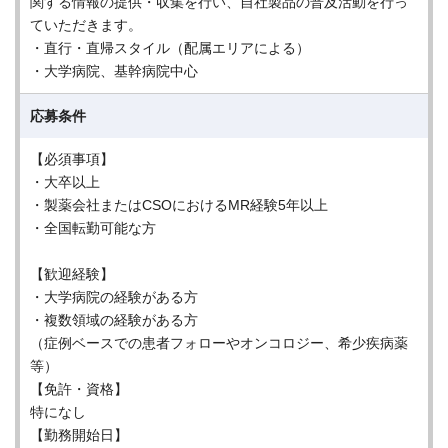
関する情報の提供・収集を行い、自社製品の普及活動を行っ
ていただきます。
・直行・直帰スタイル（配属エリアによる）
・大学病院、基幹病院中心
応募条件
【必須事項】
・大卒以上
・製薬会社またはCSOにおけるMR経験5年以上
・全国転勤可能な方
【歓迎経験】
・大学病院の経験がある方
・複数領域の経験がある方
（症例ベースでの患者フォローやオンコロジー、希少疾病薬
等）
【免許・資格】
特になし
【勤務開始日】