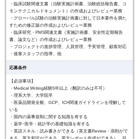
・臨床試験関連文書（治験実施計画書、治験総括報告書、コ
モンテクニカルドキュメント）の作成およびレビュー業務
・グローバル試験の治験実施計画書に対して日本要件を満た
すための修正版の作成およびレビュー業務
・臨床研究・PMS関連文書（実施計画書、安全性定期報告
書、論文など）の作成およびレビュー業務
・プロジェクトの進捗管理、人員管理、予実管理、顧客対応
・後輩スタッフの指導、他
応募条件
【必須事項】
・Medical Writing経験5年以上（翻訳のみは不可）
・理系大学、大学院卒
・医薬品開発全般、GCP、ICH関連ガイドラインを理解して
いる
・国内の薬事規制に関する知識を有する
・薬学･医学・統計学の基礎知識を有する
・英語スキル：読み書きができる（英文書Review・添削がで
きる、英文和訳ができる、英文レポート作成ができる）、目