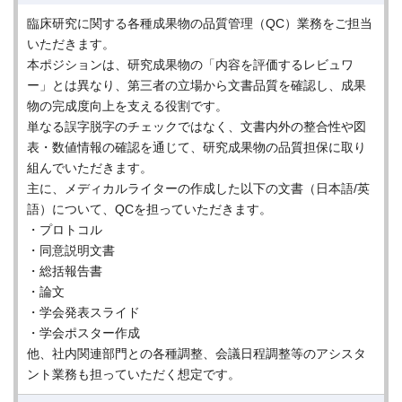
臨床研究に関する各種成果物の品質管理（QC）業務をご担当
いただきます。
本ポジションは、研究成果物の「内容を評価するレビュワ
ー」とは異なり、第三者の立場から文書品質を確認し、成果
物の完成度向上を支える役割です。
単なる誤字脱字のチェックではなく、文書内外の整合性や図
表・数値情報の確認を通じて、研究成果物の品質担保に取り
組んでいただきます。
主に、メディカルライターの作成した以下の文書（日本語/英
語）について、QCを担っていただきます。
・プロトコル
・同意説明文書
・総括報告書
・論文
・学会発表スライド
・学会ポスター作成
他、社内関連部門との各種調整、会議日程調整等のアシスタ
ント業務も担っていただく想定です。