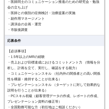
・医師同士のコミュニケーション推進のための研究会・勉強
会の立ち上げ
・医師との個別の症例検討・治療提案の実施
・副作用マネージメント
・講演会の企画・運営
・市販後調査
応募条件
【必須事項】
・1.5年以上のMRの経験
・売上および目標達成におけるコミットメント力 （情報を分
析し、計画を立て、実行し、確認をする能力）
・コミュニケーションスキル （社内外の関係者との高い関係
性を構築・維持することが出来る）
・プレゼンテーションスキル （ターゲットに対して効果的な
説明を行うことが出来る）
・PCスキル初級（顧客管理データの作成、レポートの作成、
プレゼンテーション資料の修正等）
・全国勤務可能な方（初任地はご相談ください）