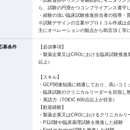
・試験進捗やリスクを継続的にモニタリン
ら、試験の円滑かつコンプライアンス遵守
・経験の浅い臨床試験推進担当者の指導・
※試験デザインの立案やプロトコル作成は
主にオペレーションの観点から助言頂く等
応募条件
【必須事項】
・製薬企業又はCROにおける臨床試験推進
以上）
【スキル】
・GCP関連知識に精通しており、高いコミ
・臨床試験のクリニカルリーダーを目指し
・英語力（TOEIC 600点以上が目安）
【歓迎経験】
・製薬企業又はCROにおけるクリニカルリ
・P1試験や臨床薬理試験を推進した経験
・First-in-human試験を推進した経験