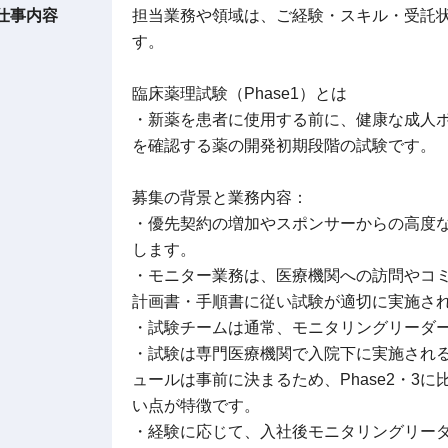
仕事内容
担当業務や領域は、ご経験・スキル・受託
す。
臨床薬理試験（Phase1）とは
・新薬を患者に使用する前に、健康な成人
を確認する薬の開発初期段階の試験です。
募集の背景と業務内容：
・優先契約の増加やスポンサーからの高度
します。
・モニター業務は、医療機関への訪問やコ
計画書・手順書に従い試験が適切に実施さ
・試験チームは通常、モニタリングリーダー
・試験は専門医療機関で入院下に実施され
ュールは事前に決まるため、Phase2・3
い点が特徴です。
・経験に応じて、入社後モニタリングリー